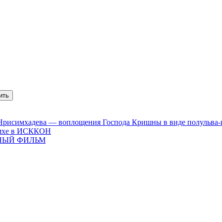
ить
Нрисимхадева — воплощения Господа Кришны в виде полульва-по
имхе в ИСККОН
НЫЙ ФИЛЬМ