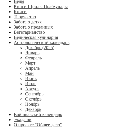
Веды
Книги Шрилы Прабхупады
Книги
Творчество
Забота о детях
Забота о преданных
Вегетарианство
Ведическая кулинария
Астрологический календарь
Декабрь (2025)
Январь
Февраль
Март
Апрель
Май
Июнь
Июль
Август
Сентябрь
Октябрь
Ноябрь
Декабрь
Вайшнавский календарь
Экадаши
О проекте "Общее дело"