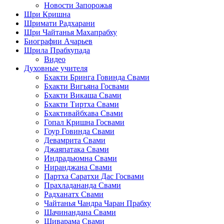
Новости Запорожья
Шри Кришна
Шримати Радхарани
Шри Чайтанья Махапрабху
Биографии Ачарьев
Шрила Прабхупада
Видео
Духовные учителя
Бхакти Бринга Говинда Свами
Бхакти Вигьяна Госвами
Бхакти Викаша Свами
Бхакти Тиртха Свами
Бхактивайбхава Свами
Гопал Кришна Госвами
Гоур Говинда Свами
Девамрита Свами
Джаяпатака Свами
Индрадьюмна Свами
Ниранджана Свами
Партха Саратхи Дас Госвами
Прахладананда Свами
Радханатх Свами
Чайтанья Чандра Чаран Прабху
Шачинандана Свами
Шиварама Свами