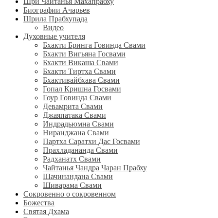
Шри Чайтанья Махапрабху
Биографии Ачарьев
Шрила Прабхупада
Видео
Духовные учителя
Бхакти Бринга Говинда Свами
Бхакти Вигьяна Госвами
Бхакти Викаша Свами
Бхакти Тиртха Свами
Бхактивайбхава Свами
Гопал Кришна Госвами
Гоур Говинда Свами
Девамрита Свами
Джаяпатака Свами
Индрадьюмна Свами
Ниранджана Свами
Партха Саратхи Дас Госвами
Прахладананда Свами
Радханатх Свами
Чайтанья Чандра Чаран Прабху
Шачинандана Свами
Шиварама Свами
Сокровенно о сокровенном
Божества
Святая Дхама