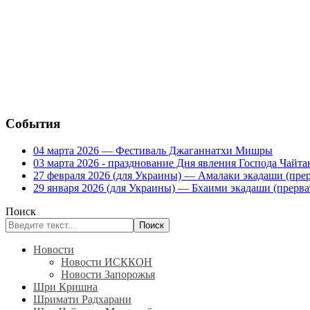
События
04 марта 2026 — Фестиваль Джаганнатхи Мишры
03 марта 2026 - празднование Дня явления Господа Ча
27 февраля 2026 (для Украины) — Амалаки экадаши (прерв
29 января 2026 (для Украины) — Бхаими экадаши (прервать
Поиск
Поиск
Новости
Новости ИСККОН
Новости Запорожья
Шри Кришна
Шримати Радхарани