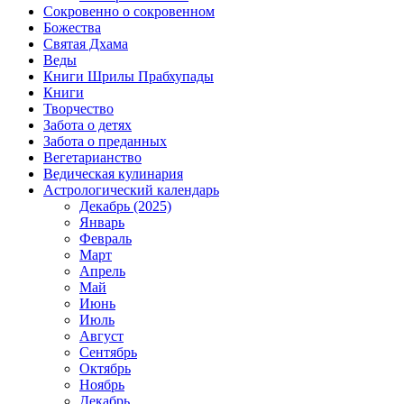
Сокровенно о сокровенном
Божества
Святая Дхама
Веды
Книги Шрилы Прабхупады
Книги
Творчество
Забота о детях
Забота о преданных
Вегетарианство
Ведическая кулинария
Астрологический календарь
Декабрь (2025)
Январь
Февраль
Март
Апрель
Май
Июнь
Июль
Август
Сентябрь
Октябрь
Ноябрь
Декабрь