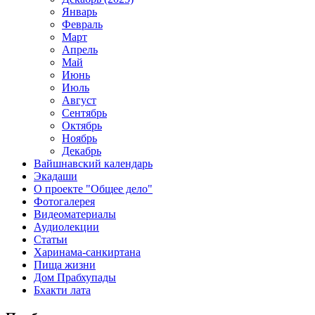
Январь
Февраль
Март
Апрель
Май
Июнь
Июль
Август
Сентябрь
Октябрь
Ноябрь
Декабрь
Вайшнавский календарь
Экадаши
О проекте "Общее дело"
Фотогалерея
Видеоматериалы
Аудиолекции
Статьи
Харинама-санкиртана
Пища жизни
Дом Прабхупады
Бхакти лата