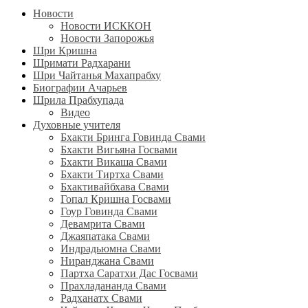
Новости
Новости ИСККОН
Новости Запорожья
Шри Кришна
Шримати Радхарани
Шри Чайтанья Махапрабху
Биографии Ачарьев
Шрила Прабхупада
Видео
Духовные учителя
Бхакти Бринга Говинда Свами
Бхакти Вигьяна Госвами
Бхакти Викаша Свами
Бхакти Тиртха Свами
Бхактивайбхава Свами
Гопал Кришна Госвами
Гоур Говинда Свами
Девамрита Свами
Джаяпатака Свами
Индрадьюмна Свами
Ниранджана Свами
Партха Саратхи Дас Госвами
Прахладананда Свами
Радханатх Свами