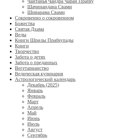
Чайтанья Чандра Чаран Прабху
Шачинандана Свами
Шиварама Свами
Сокровенно о сокровенном
Божества
Святая Дхама
Веды
Книги Шрилы Прабхупады
Книги
Творчество
Забота о детях
Забота о преданных
Вегетарианство
Ведическая кулинария
Астрологический календарь
Декабрь (2025)
Январь
Февраль
Март
Апрель
Май
Июнь
Июль
Август
Сентябрь