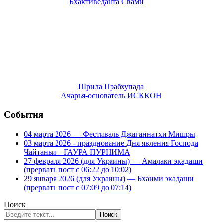
Шрила Прабхупада
Ачарья-основатель ИСККОН
События
04 марта 2026 — Фестиваль Джаганнатхи Мишры
03 марта 2026 - празднование Дня явления Господа
Чайтаньи – ГАУРА ПУРНИМА
27 февраля 2026 (для Украины) — Амалаки экадаши
(прервать пост с 06:22 до 10:02)
29 января 2026 (для Украины) — Бхаими экадаши
(прервать пост с 07:09 до 07:14)
Поиск
Поиск