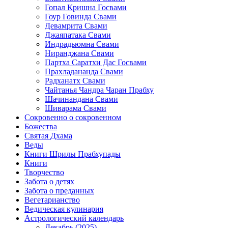
Гопал Кришна Госвами
Гоур Говинда Свами
Девамрита Свами
Джаяпатака Свами
Индрадьюмна Свами
Ниранджана Свами
Партха Саратхи Дас Госвами
Прахладананда Свами
Радханатх Свами
Чайтанья Чандра Чаран Прабху
Шачинандана Свами
Шиварама Свами
Сокровенно о сокровенном
Божества
Святая Дхама
Веды
Книги Шрилы Прабхупады
Книги
Творчество
Забота о детях
Забота о преданных
Вегетарианство
Ведическая кулинария
Астрологический календарь
Декабрь (2025)