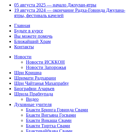
05 августа 2025 — начало Джхулан-ятры
19 августа 2024 — окончание Радха-Говинда Джулана-
ятры, фестиваль качелей
Главная
Будьте в курсе
Вы можете помочь
Ближайший Храм
Контакты
Новости
Новости ИСККОН
Новости Запорожья
Шри Кришна
Шримати Радхарани
Шри Чайтанья Махапрабху
Биографии Ачарьев
Шрила Прабхупада
Видео
Духовные учителя
Бхакти Бринга Говинда Свами
Бхакти Вигьяна Госвами
Бхакти Викаша Свами
Бхакти Тиртха Свами
Бхактивайбхава Свами