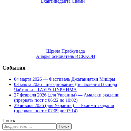
Шрила Прабхупада
Ачарья-основатель ИСККОН
События
04 марта 2026 — Фестиваль Джаганнатхи Мишры
03 марта 2026 - празднование Дня явления Господа
Чайтаньи – ГАУРА ПУРНИМА
27 февраля 2026 (для Украины) — Амалаки экадаши
(прервать пост с 06:22 до 10:02)
29 января 2026 (для Украины) — Бхаими экадаши
(прервать пост с 07:09 до 07:14)
Поиск
Поиск