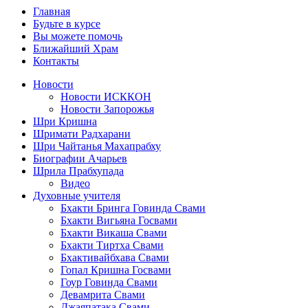
Главная
Будьте в курсе
Вы можете помочь
Ближайший Храм
Контакты
Новости
Новости ИСККОН
Новости Запорожья
Шри Кришна
Шримати Радхарани
Шри Чайтанья Махапрабху
Биографии Ачарьев
Шрила Прабхупада
Видео
Духовные учителя
Бхакти Бринга Говинда Свами
Бхакти Вигьяна Госвами
Бхакти Викаша Свами
Бхакти Тиртха Свами
Бхактивайбхава Свами
Гопал Кришна Госвами
Гоур Говинда Свами
Девамрита Свами
Джаяпатака Свами