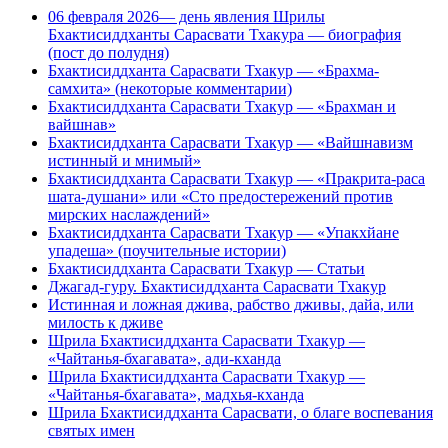
06 февраля 2026— день явления Шрилы
Бхактисиддханты Сарасвати Тхакура — биография
(пост до полудня)
Бхактисиддханта Сарасвати Тхакур — «Брахма-
самхита» (некоторые комментарии)
Бхактисиддханта Сарасвати Тхакур — «Брахман и
вайшнав»
Бхактисиддханта Сарасвати Тхакур — «Вайшнавизм
истинный и мнимый»
Бхактисиддханта Сарасвати Тхакур — «Пракрита-раса
шата-душани» или «Сто предостережений против
мирских наслаждений»
Бхактисиддханта Сарасвати Тхакур — «Упакхйане
упадеша» (поучительные истории)
Бхактисиддханта Сарасвати Тхакур — Статьи
Джагад-гуру. Бхактисиддханта Сарасвати Тхакур
Истинная и ложная джива, рабство дживы, дайа, или
милость к дживе
Шрила Бхактисиддханта Сарасвати Тхакур —
«Чайтанья-бхагавата», ади-кханда
Шрила Бхактисиддханта Сарасвати Тхакур —
«Чайтанья-бхагавата», мадхья-кханда
Шрила Бхактисиддханта Сарасвати, о благе воспевания
святых имен