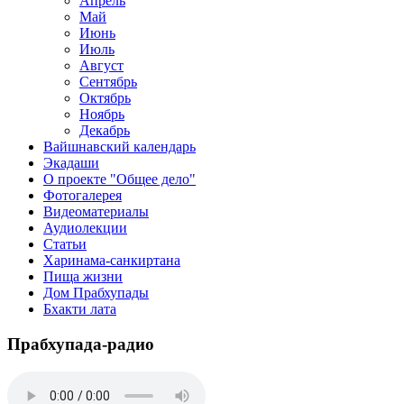
Апрель
Май
Июнь
Июль
Август
Сентябрь
Октябрь
Ноябрь
Декабрь
Вайшнавский календарь
Экадаши
О проекте "Общее дело"
Фотогалерея
Видеоматериалы
Аудиолекции
Статьи
Харинама-санкиртана
Пища жизни
Дом Прабхупады
Бхакти лата
Прабхупада-радио