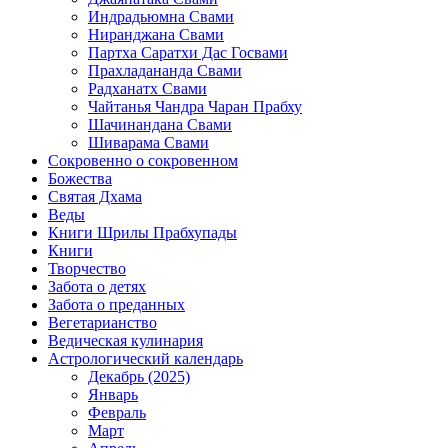
Индрадьюмна Свами
Ниранджана Свами
Партха Саратхи Дас Госвами
Прахладананда Свами
Радханатх Свами
Чайтанья Чандра Чаран Прабху
Шачинандана Свами
Шиварама Свами
Сокровенно о сокровенном
Божества
Святая Дхама
Веды
Книги Шрилы Прабхупады
Книги
Творчество
Забота о детях
Забота о преданных
Вегетарианство
Ведическая кулинария
Астрологический календарь
Декабрь (2025)
Январь
Февраль
Март