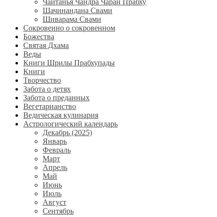
Чайтанья Чандра Чаран Прабху
Шачинандана Свами
Шиварама Свами
Сокровенно о сокровенном
Божества
Святая Дхама
Веды
Книги Шрилы Прабхупады
Книги
Творчество
Забота о детях
Забота о преданных
Вегетарианство
Ведическая кулинария
Астрологический календарь
Декабрь (2025)
Январь
Февраль
Март
Апрель
Май
Июнь
Июль
Август
Сентябрь