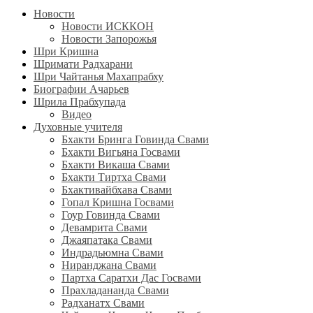
Новости
Новости ИСККОН
Новости Запорожья
Шри Кришна
Шримати Радхарани
Шри Чайтанья Махапрабху
Биографии Ачарьев
Шрила Прабхупада
Видео
Духовные учителя
Бхакти Бринга Говинда Свами
Бхакти Вигьяна Госвами
Бхакти Викаша Свами
Бхакти Тиртха Свами
Бхактивайбхава Свами
Гопал Кришна Госвами
Гоур Говинда Свами
Девамрита Свами
Джаяпатака Свами
Индрадьюмна Свами
Ниранджана Свами
Партха Саратхи Дас Госвами
Прахладананда Свами
Радханатх Свами