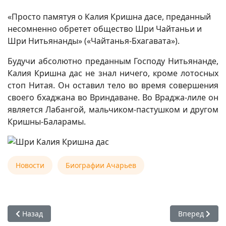
«Просто памятуя о Калия Кришна дасе, преданный
несомненно обретет общество Шри Чайтаньи и
Шри Нитьянанды» («Чайтанья-Бхагавата»).
Будучи абсолютно преданным Господу Нитьянанде,
Калия Кришна дас не знал ничего, кроме лотосных
стоп Нитая. Он оставил тело во время совершения
своего бхаджана во Вриндаване. Во Враджа-лиле он
является Лабангой, мальчиком-пастушком и другом
Кришны-Баларамы.
Новости
Биографии Ачарьев
Предыдущий: 17 ноября 2025 — день ухода Шри Шаранги 
Следующий: 1
Назад
Вперед