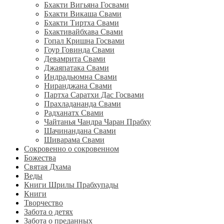
Бхакти Вигьяна Госвами
Бхакти Викаша Свами
Бхакти Тиртха Свами
Бхактивайбхава Свами
Гопал Кришна Госвами
Гоур Говинда Свами
Девамрита Свами
Джаяпатака Свами
Индрадьюмна Свами
Ниранджана Свами
Партха Саратхи Дас Госвами
Прахладананда Свами
Радханатх Свами
Чайтанья Чандра Чаран Прабху
Шачинандана Свами
Шиварама Свами
Сокровенно о сокровенном
Божества
Святая Дхама
Веды
Книги Шрилы Прабхупады
Книги
Творчество
Забота о детях
Забота о преданных