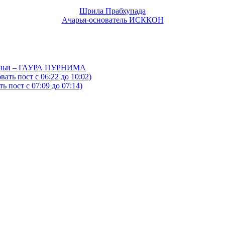
Шрила Прабхупада
Ачарья-основатель ИСККОН
йтаньи – ГАУРА ПУРНИМА
ать пост с 06:22 до 10:02)
 пост с 07:09 до 07:14)