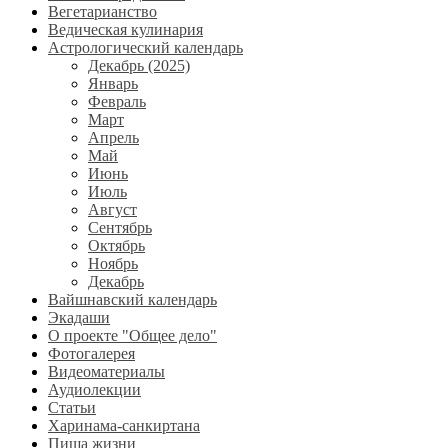
Вегетарианство
Ведическая кулинария
Астрологический календарь
Декабрь (2025)
Январь
Февраль
Март
Апрель
Май
Июнь
Июль
Август
Сентябрь
Октябрь
Ноябрь
Декабрь
Вайшнавский календарь
Экадаши
О проекте "Общее дело"
Фотогалерея
Видеоматериалы
Аудиолекции
Статьи
Харинама-санкиртана
Пища жизни