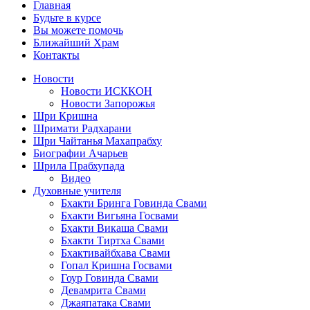
Главная
Будьте в курсе
Вы можете помочь
Ближайший Храм
Контакты
Новости
Новости ИСККОН
Новости Запорожья
Шри Кришна
Шримати Радхарани
Шри Чайтанья Махапрабху
Биографии Ачарьев
Шрила Прабхупада
Видео
Духовные учителя
Бхакти Бринга Говинда Свами
Бхакти Вигьяна Госвами
Бхакти Викаша Свами
Бхакти Тиртха Свами
Бхактивайбхава Свами
Гопал Кришна Госвами
Гоур Говинда Свами
Девамрита Свами
Джаяпатака Свами