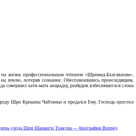
 на жизнь профессиональным чтением «Шримад-Бхагаватам»,
 на землю, потеряв сознание. Обеспокоившись происходящим,
а совершил хати-мата апарадху, разбудив взбесившегося слона
ироду Шри Кришны Чайтаньи и предался Ему. Господь простил
 день ухода Шри Шаранги Тхакура — биография
Вперед