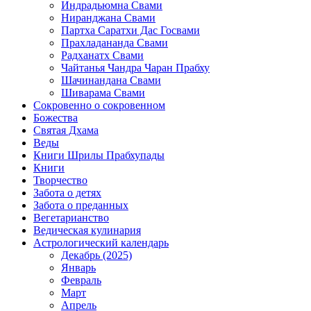
Индрадьюмна Свами
Ниранджана Свами
Партха Саратхи Дас Госвами
Прахладананда Свами
Радханатх Свами
Чайтанья Чандра Чаран Прабху
Шачинандана Свами
Шиварама Свами
Сокровенно о сокровенном
Божества
Святая Дхама
Веды
Книги Шрилы Прабхупады
Книги
Творчество
Забота о детях
Забота о преданных
Вегетарианство
Ведическая кулинария
Астрологический календарь
Декабрь (2025)
Январь
Февраль
Март
Апрель