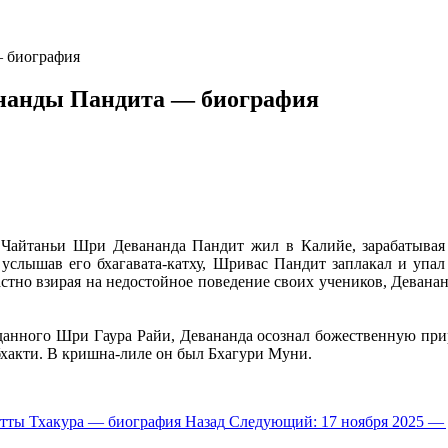
— биография
ананды Пандита — биография
Чайтаньи Шри Девананда Пандит жил в Калийе, зарабатывая
услышав его бхагавата-катху, Шривас Пандит заплакал и упал
тно взирая на недостойное поведение своих учеников, Девананд
данного Шри Гаура Райи, Девананда осознал божественную пр
бхакти. В кришна-лиле он был Бхагури Муни.
атты Тхакура — биография
Назад
Следующий: 17 ноября 2025 —