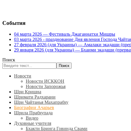
События
04 марта 2026 — Фестиваль Джаганнатхи Мишры
03 марта 2026 - празднование Дня явления Господа Ча
27 февраля 2026 (для Украины) — Амалаки экадаши (прерв
29 января 2026 (для Украины) — Бхаими экадаши (прервать
Поиск
Поиск
Новости
Новости ИСККОН
Новости Запорожья
Шри Кришна
Шримати Радхарани
Шри Чайтанья Махапрабху
Биографии Ачарьев
Шрила Прабхупада
Видео
Духовные учителя
Бхакти Бринга Говинда Свами