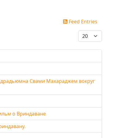
Feed Entries
Display #
.Индрадьюмна Свами Махараджем вокруг
ильм о Вриндаване
риндавану.