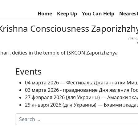
Home
Keep Up
You Can Help
Neares
r Krishna Consciousness Zaporizhz
Just 
Events
04 марта 2026 — Фестиваль Джаганнатхи Ми
03 марта 2026 - празднование Дня явления Г
27 февраля 2026 (для Украины) — Амалаки экад
29 января 2026 (для Украины) — Бхаими экадаш
Search
Type 2 or more characters for results.