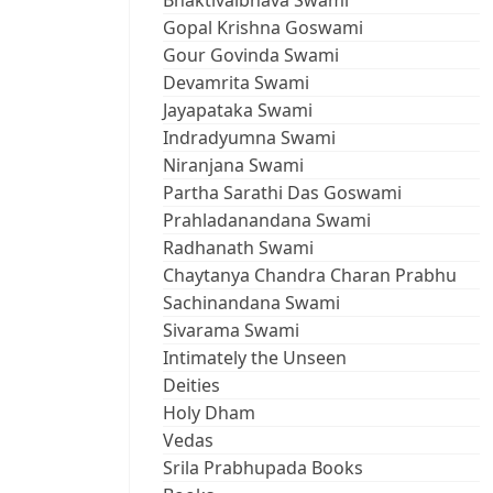
Bhaktivaibhava Swami
Gopal Krishna Goswami
Gour Govinda Swami
Devamrita Swami
Jayapataka Swami
Indradyumna Swami
Niranjana Swami
Partha Sarathi Das Goswami
Prahladanandana Swami
Radhanath Swami
Chaytanya Chandra Charan Prabhu
Sachinandana Swami
Sivarama Swami
Intimately the Unseen
Deities
Holy Dham
Vedas
Srila Prabhupada Books