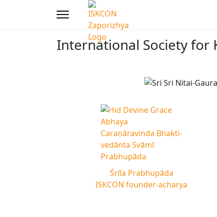
International Society fo
Śrīla Prabhupāda
ISKCON founder-acharya