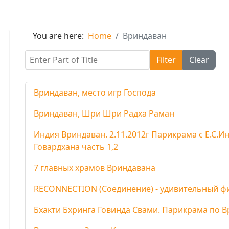
You are here:
Home
Вриндаван
Enter Part of Title
Filter
Clear
Вриндаван, место игр Господа
Вриндаван, Шри Шри Радха Раман
Индия Вриндаван. 2.11.2012г Парикрама с Е.С
Говардхана часть 1,2
7 главных храмов Вриндавана
RECONNECTION (Соединение) - удивительный ф
Бхакти Бхринга Говинда Свами. Парикрама по В