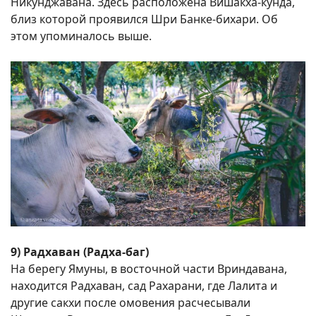
Никунджавана. Здесь расположена Вишакха-кунда,
близ которой проявился Шри Банке-бихари. Об
этом упоминалось выше.
9) Радхаван (Радха-баг)
На берегу Ямуны, в восточной части Вриндавана,
находится Радхаван, сад Рахарани, где Лалита и
другие сакхи после омовения расчесывали