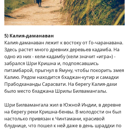
5) Калия-даманаван
Калия-даманаван лежит к востоку от Го-чаранавана.
Здесь растет много древних деревьев кадамба. На
одно из них - кели-кадамбу (кели значит «игра») -
забрался Шри Кришна и, подпоясавшись
питамбарой, прыгнул в Ямуну, чтобы покорить змея
Калию. Рядом находится бхаджан-кутир и самадхи
Прабодхананды Сарасвати. На берегу Калия-дахи
было место бхаджана Шрилы Билвамангалы.
Шри Билвамангала жил в Южной Индии, в деревне
на берегу реки Кришна-бенвы. В молодости он был
настолько привязан к Чинтамани, красивой
блуднице, что пошел к ней даже в день шраддхи по