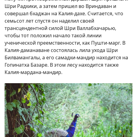
Шри Радхики, а затем пришел во Вриндаван и
совершал бхаджан на Калия-дахе. Считается, что
семьсот лет спустя он наделил своей
трансцендентной силой Шри Валлабхачарью,
чтобы тот положил начало такой линии
ученической преемственности, как Пушти-марг. В
Калия-даманаване состоялась лила ухода Шри
Билвамангалы, а его самадхи-мандир находится на
Гопинатха Базаре. В этом лесу находится также
Калия-мардана-мандир.