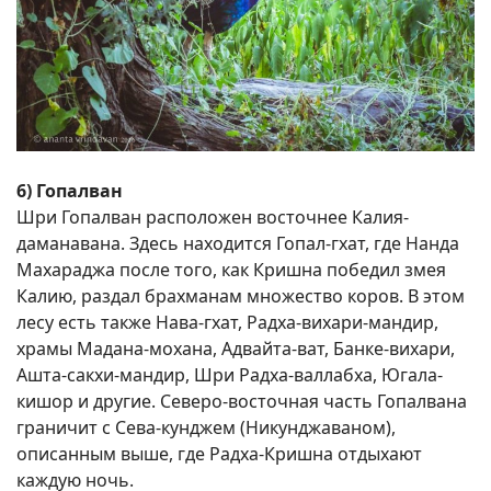
6) Гопалван
Шри Гопалван расположен восточнее Калия-
даманавана. Здесь находится Гопал-гхат, где Нанда
Махараджа после того, как Кришна победил змея
Калию, раздал брахманам множество коров. В этом
лесу есть также Нава-гхат, Радха-вихари-мандир,
храмы Мадана-мохана, Адвайта-ват, Банке-вихари,
Ашта-сакхи-мандир, Шри Радха-валлабха, Югала-
кишор и другие. Северо-восточная часть Гопалвана
граничит с Сева-кунджем (Никунджаваном),
описанным выше, где Радха-Кришна отдыхают
каждую ночь.