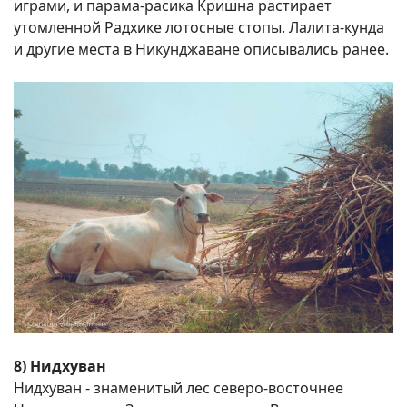
играми, и парама-расика Кришна растирает
утомленной Радхике лотосные стопы. Лалита-кунда
и другие места в Никунджаване описывались ранее.
8) Нидхуван
Нидхуван - знаменитый лес северо-восточнее