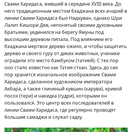
Свами Харидаса, живший в середине XVIII века. До
него традиционным местом бхаджана всех ачарий в
линии Свами Харидаса был Нидхуван, однако Шри
Лалит-Кишори Дев, непонятый своими духовными
братьями, уединился на берегу Ямуны под
высохшим деревом пипала. Под влиянием его
бхаджана мертвое дерево ожило, и чтобы защитить
дерево и своего гуру от диких животных, ученики
оградили это место бамбуком (татией). С тех пор
оно стало известно как Татия-стхан. Здесь до сих
пор хранится изначальное изображение Свами
Харидаса, сделанное художником императора
Акбара, а также глиняный кувшин (карува), кривой
посох (тери) и накидка (гудри), которыми он
пользовался. Это центр всех последователей в
линии Свами Харидаса, где регулярно проводят
большие самаджи и служат садху.