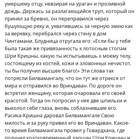
умершему отцу, невзирая на ураган и проливной
дождь. Держась за разлагающийся труп, который он
принял за бревно, он переправился через
бушующую реку и, ухватившись за черную змею как
за веревку, перебрался через стену в дом
Чинтамани. Блудница отругала его: «Если бы у тебя
была такая же привязанность к лотосным стопам
Шри Кришны, какую ты испытываешь к моему телу,
состоящему из костей, кожи и зловонных нечистот,
ты бы получил высшее благо!» Эти слова так
потрясли Билвамангалу, что он тут же отрекся от
мира и отправился во Вриндаван. По дороге он
встретил женщину, которая очаровала его своей
красотой. Тогда он попросил у нее две шпильки и
выколол себе глаза, вновь соблазнившие его.
Расика-Кришна даровал Билвамангале Свою
милость и за руку привел его во Вриндаван. Какое-
то время Билвамангала провел у Говардхана, где
получил кратковременный даршан Шри Кришны и