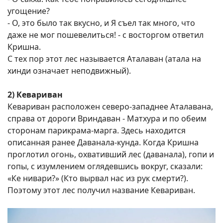
угощение?
- О, это было так вкусно, и Я съел так много, что
даже не мог пошевелиться! - с восторгом ответил
Кришна.
С тех пор этот лес называется Аталаван (атала на
хинди означает неподвижный).
2) Кевариван
Кевариван расположен северо-западнее Аталавана,
справа от дороги Вриндаван - Матхура и по обеим
сторонам парикрама-марга. Здесь находится
описанная ранее Даванала-кунда. Когда Кришна
проглотил огонь, охвативший лес (даванала), гопи и
гопы, с изумлением оглядевшись вокруг, сказали:
«Ке нивари?» (Кто вырвал нас из рук смерти?).
Поэтому этот лес получил название Кевариван.