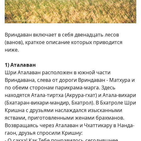
Вриндаван включает в себя двенадцать лесов
(ванов), краткое описание которых приводится
ниже.
1) Аталаван
Шри Аталаван расположен в южной части
Вриндавана, слева от дороги Вриндаван - Матхура и
по обеим сторонам парикрама-марга. Здесь
находятся Атала-тиртха (Акрура-гхат) и Атала-вихари
(Бхатаран-вихари-мандир, Бхатрол). В Бхатроле Шри
Кришна с друзьями наслаждался изысканными
яствами, приготовленными женами брахманов.
Возвращаясь через Аталаван и Чхаттикару в Нанда-
гаон, друзья спросили Кришну:
- О сакха! Как Тебе понравилось сегодняшнее