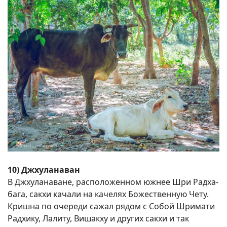
10) Джхуланаван
В Джхуланаване, расположенном южнее Шри Радха-
бага, сакхи качали на качелях Божественную Чету.
Кришна по очереди сажал рядом с Собой Шримати
Радхику, Лалиту, Вишакху и других сакхи и так