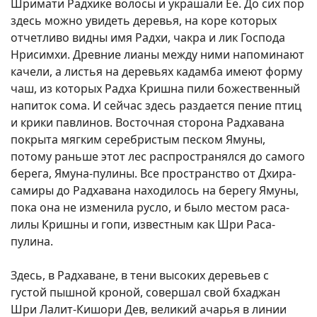
Шримати Радхике волосы и украшали Ее. До сих пор
здесь можно увидеть деревья, на коре которых
отчетливо видны имя Радхи, чакра и лик Господа
Нрисимхи. Древние лианы между ними напоминают
качели, а листья на деревьях кадамба имеют форму
чаш, из которых Радха Кришна пили божественный
напиток сома. И сейчас здесь раздается пение птиц
и крики павлинов. Восточная сторона Радхавана
покрыта мягким серебристым песком Ямуны,
потому раньше этот лес распространялся до самого
берега, Ямуна-пулины. Все пространство от Дхира-
самиры до Радхавана находилось на берегу Ямуны,
пока она не изменила русло, и было местом раса-
лилы Кришны и гопи, известным как Шри Раса-
пулина.
Здесь, в Радхаване, в тени высоких деревьев с
густой пышной кроной, совершал свой бхаджан
Шри Лалит-Кишори Дев, великий ачарья в линии