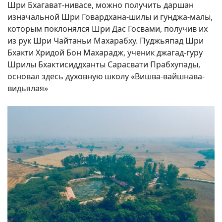
Шри Бхагават-нивасе, можно получить даршан
изначальной Шри Говардхана-шилы и гунджа-малы,
которым поклонялся Шри Дас Госвами, получив их
из рук Шри Чайтаньи Махарабху. Пуджьяпад Шри
Бхакти Хридой Бон Махарадж, ученик джагад-гуру
Шрилы Бхактисиддханты Сарасвати Прабхупады,
основал здесь духовную школу «Вишва-вайшнава-
видьялая»