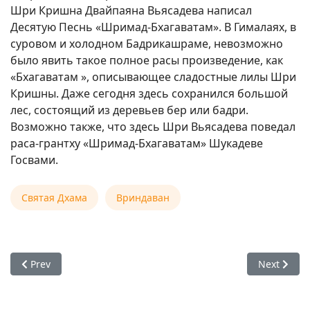
Шри Кришна Двайпаяна Вьясадева написал
Десятую Песнь «Шримад-Бхагаватам». В Гималаях, в
суровом и холодном Бадрикашраме, невозможно
было явить такое полное расы произведение, как
«Бхагаватам », описывающее сладостные лилы Шри
Кришны. Даже сегодня здесь сохранился большой
лес, состоящий из деревьев бер или бадри.
Возможно также, что здесь Шри Вьясадева поведал
раса-грантху «Шримад-Бхагаватам» Шукадеве
Госвами.
Святая Дхама
Вриндаван
Previous article: РАДХАРАНИ СОТВОРИЛА НАВАДВИПА-ДХАМ
Next arti
Prev
Next