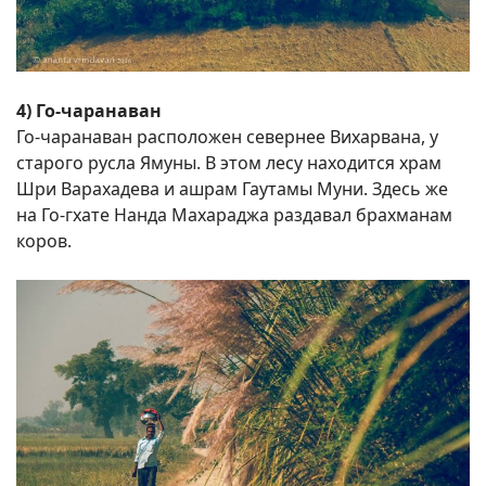
4) Го-чаранаван
Го-чаранаван расположен севернее Вихарвана, у
старого русла Ямуны. В этом лесу находится храм
Шри Варахадева и ашрам Гаутамы Муни. Здесь же
на Го-гхате Нанда Махараджа раздавал брахманам
коров.