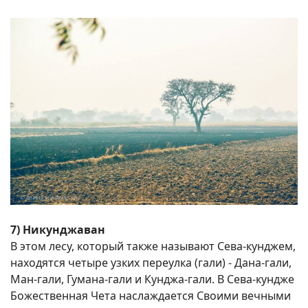
7) Никунджаван
В этом лесу, который также называют Сева-кунджем,
находятся четыре узких переулка (гали) - Дана-гали,
Ман-гали, Гумана-гали и Кунджа-гали. В Сева-кундже
Божественная Чета наслаждается Своими вечными