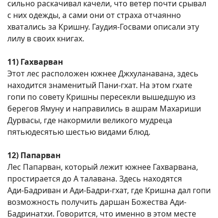
сильно раскачивал качели, что ветер почти срывал
с них одежды, а сами они от страха отчаянно
хватались за Кришну. Гаудия-Госвами описали эту
лилу в своих книгах.
11) Гахварван
Этот лес расположен южнее Джхуланавана, здесь
находится знаменитый Пани-гхат. На этом гхате
гопи по совету Кришны пересекли вышедшую из
берегов Ямуну и направились в ашрам Махариши
Дурвасы, где накормили великого мудреца
пятьюдесятью шестью видами блюд.
12) Папарван
Лес Папарван, который лежит южнее Гахварвана,
простирается до А талавана. Здесь находятся
Ади-Бадриван и Ади-Бадри-гхат, где Кришна дал гопи
возможность получить даршан Божества Ади-
Бадринатхи. Говорится, что именно в этом месте