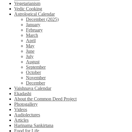
Vegetarianism
Vedic Cooking
Astrological Calendar
December (2025)
January
February
March
April
May
June
July
August
September
October
November
December
Vaishnava Calendar
Ekadashi
About the Common Deed Project
Photogallery
Videos
Audiolectures
Articles
Harinama Sankirtana
Food for Life