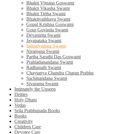
Bhakti Vijnana Goswami
Bhakti Vikasha Swami
Bhakti Tirtha Swami
Bhaktivaibhava Swami
Gopal Krishna Goswami
Gour Govinda Swami
Devamrita Swami
Jayapataka Swami
Indradyumna Swami
Niranjana Swami
Partha Sarathi Das Goswami
Prahladanandana Swami
Radhanath Swami
Chaytanya Chandra Charan Prabhu
Sachinandana Swami
Sivarama Swami
Intimately the Unseen
Deities
Holy Dham
Vedas
Srila Prabhupada Books
Books
Creativity
Children Care
Devotee Care