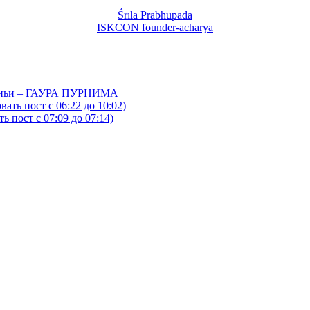
Śrīla Prabhupāda
ISKCON founder-acharya
йтаньи – ГАУРА ПУРНИМА
ать пост с 06:22 до 10:02)
 пост с 07:09 до 07:14)