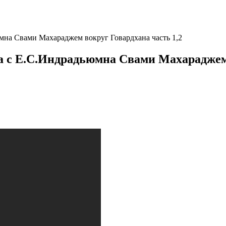
мна Свами Махараджем вокруг Говардхана часть 1,2
а с Е.С.Индрадьюмна Свами Махараджем 