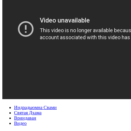
Индрадьюмна Свами
Святая Дхама
Вриндаван
Видео