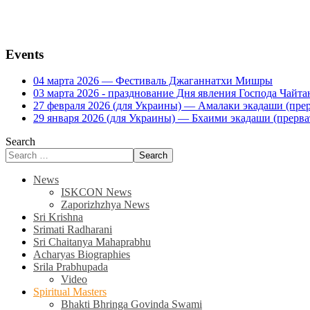
Events
04 марта 2026 — Фестиваль Джаганнатхи Мишры
03 марта 2026 - празднование Дня явления Господа Ча
27 февраля 2026 (для Украины) — Амалаки экадаши (прерв
29 января 2026 (для Украины) — Бхаими экадаши (прервать
Search
Search
News
ISKCON News
Zaporizhzhya News
Sri Krishna
Srimati Radharani
Sri Chaitanya Mahaprabhu
Acharyas Biographies
Srila Prabhupada
Video
Spiritual Masters
Bhakti Bhringa Govinda Swami