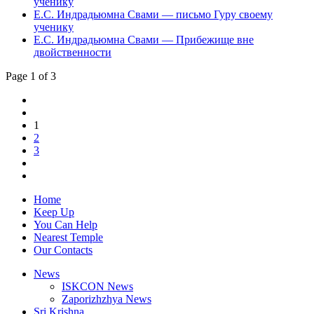
ученику
Е.С. Индрадьюмна Свами — письмо Гуру своему
ученику
Е.С. Индрадьюмна Свами — Прибежище вне
двойственности
Page 1 of 3
1
2
3
Home
Keep Up
You Can Help
Nearest Temple
Our Contacts
News
ISKCON News
Zaporizhzhya News
Sri Krishna