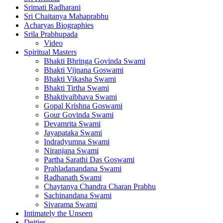
Srimati Radharani
Sri Chaitanya Mahaprabhu
Acharyas Biographies
Srila Prabhupada
Video
Spiritual Masters
Bhakti Bhringa Govinda Swami
Bhakti Vijnana Goswami
Bhakti Vikasha Swami
Bhakti Tirtha Swami
Bhaktivaibhava Swami
Gopal Krishna Goswami
Gour Govinda Swami
Devamrita Swami
Jayapataka Swami
Indradyumna Swami
Niranjana Swami
Partha Sarathi Das Goswami
Prahladanandana Swami
Radhanath Swami
Chaytanya Chandra Charan Prabhu
Sachinandana Swami
Sivarama Swami
Intimately the Unseen
Deities