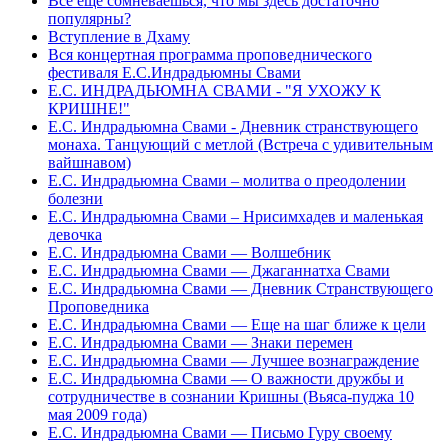
Все еще сомневаешься, что мы здесь достаточно
популярны?
Вступление в Дхаму
Вся концертная программа проповеднического
фестиваля Е.С.Индрадьюмны Свами
Е.С. ИНДРАДЬЮМНА СВАМИ - "Я УХОЖУ К
КРИШНЕ!"
Е.С. Индрадьюмна Свами - Дневник странствующего
монаха. Танцующий с метлой (Встреча с удивительным
вайшнавом)
Е.С. Индрадьюмна Свами – молитва о преодолении
болезни
Е.С. Индрадьюмна Свами – Нрисимхадев и маленькая
девочка
Е.С. Индрадьюмна Свами — Волшебник
Е.С. Индрадьюмна Свами — Джаганнатха Свами
Е.С. Индрадьюмна Свами — Дневник Странствующего
Проповедника
Е.С. Индрадьюмна Свами — Еще на шаг ближе к цели
Е.С. Индрадьюмна Свами — Знаки перемен
Е.С. Индрадьюмна Свами — Лучшее вознаграждение
Е.С. Индрадьюмна Свами — О важности дружбы и
сотрудничестве в сознании Кришны (Вьяса-пуджа 10
мая 2009 года)
Е.С. Индрадьюмна Свами — Письмо Гуру своему