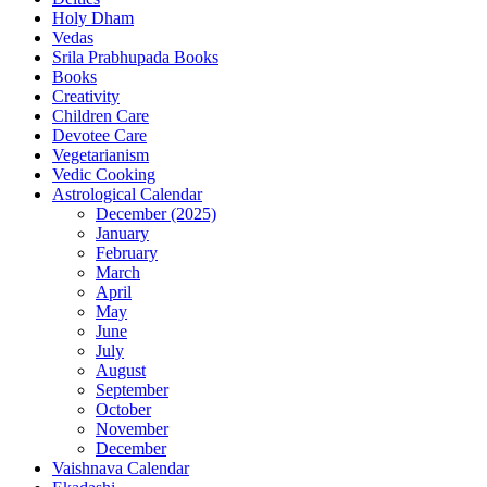
Holy Dham
Vedas
Srila Prabhupada Books
Books
Creativity
Children Care
Devotee Care
Vegetarianism
Vedic Cooking
Astrological Calendar
December (2025)
January
February
March
April
May
June
July
August
September
October
November
December
Vaishnava Calendar