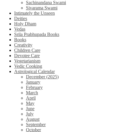
Sachinandana Swami
Sivarama Swami
Intimately the Unseen
Deities
Holy Dham
Vedas
Srila Prabhupada Books
Books
Creativity
Children Care
Devotee Care
Vegetarianism
Vedic Cooking
Astrological Calendar
December (2025)
January
February
March
April
May
June
July
August
September
October