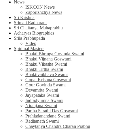
News
ISKCON News
Zaporizhzhya News
Sri Krishna
Srimati Radharani
Sri Chaitanya Mahaprabhu
Acharyas Biographies
Srila Prabhupada
Video
Spiritual Masters
Bhakti Bhringa Govinda Swami
Bhakti Vijnana Goswami
Bhakti Vikasha Swami
Bhakti Tirtha Swami
Bhaktivaibhava Swami
Gopal Krishna Goswami
Gour Govinda Swami
Devamrita Swami
Jayapataka Swami
Indradyumna Swami
Niranjana Swami
Partha Sarathi Das Goswami
Prahladanandana Swami
Radhanath Swami
Chaytanya Chandra Charan Prabhu