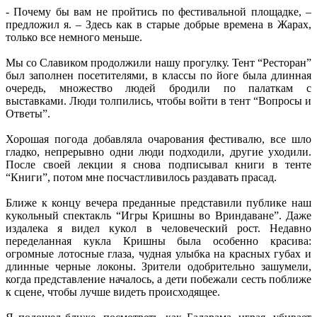
- Почему бы вам не пройтись по фестивальной площадке, –
предложил я. – Здесь как в старые добрые времена в Жарах,
только все немного меньше.
Мы со Славиком продолжили нашу прогулку. Тент “Ресторан”
был заполнен посетителями, в классы по йоге была длинная
очередь, множество людей бродили по палаткам с
выставками. Люди толпились, чтобы войти в тент “Вопросы и
Ответы”.
Хорошая погода добавляла очарования фестивалю, все шло
гладко, непрерывно одни люди подходили, другие уходили.
После своей лекции я снова подписывал книги в тенте
“Книги”, потом мне посчастливилось раздавать прасад.
Ближе к концу вечера преданные представили публике наш
кукольный спектакль “Игры Кришны во Вриндаване”. Даже
издалека я видел кукол в человеческий рост. Недавно
переделанная кукла Кришны была особенно красива:
огромные лотосные глаза, чудная улыбка на красных губах и
длинные черные локоны. Зрители одобрительно зашумели,
когда представление началось, а дети побежали сесть поближе
к сцене, чтобы лучше видеть происходящее.