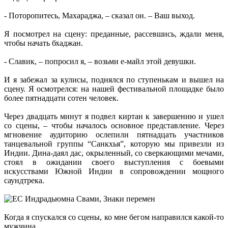
- Поторопитесь, Махараджа, – сказал он. – Ваш выход.
Я посмотрел на сцену: преданные, рассевшись, ждали меня,
чтобы начать бхаджан.
- Славик, – попросил я, – возьми e-майл этой девушки.
И я забежал за кулисы, поднялся по ступенькам и вышел на
сцену. Я осмотрелся: на нашей фестивальной площадке было
более пятнадцати сотен человек.
Через двадцать минут я подвел киртан к завершению и ушел
со сцены, – чтобы началось основное представление. Через
мгновение аудиторию ослепили пятнадцать участников
танцевальной группы “Санкхья”, которую мы привезли из
Индии. Дина-даял дас, окрыленный, со сверкающими мечами,
стоял в ожидании своего выступления с боевыми
искусствами Южной Индии в сопровождении мощного
саундтрека.
Когда я спускался со сцены, ко мне бегом направился какой-то
мужчина.