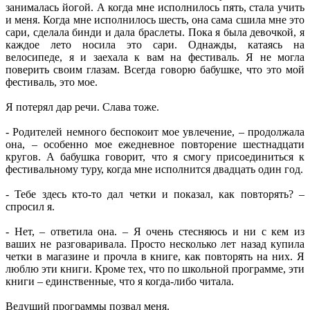
занималась йогой. А когда мне исполнилось пять, стала учить
и меня. Когда мне исполнилось шесть, она сама сшила мне это
сари, сделала бинди и дала браслеты. Пока я была девочкой, я
каждое лето носила это сари. Однажды, катаясь на
велосипеде, я и заехала к вам на фестиваль. Я не могла
поверить своим глазам. Всегда говорю бабушке, что это мой
фестиваль, это мое.
Я потерял дар речи. Слава тоже.
- Родителей немного беспокоит мое увлечение, – продолжала
она, – особенно мое ежедневное повторение шестнадцати
кругов. А бабушка говорит, что я смогу присоединиться к
фестивальному туру, когда мне исполнится двадцать один год.
- Тебе здесь кто-то дал четки и показал, как повторять? –
спросил я.
- Нет, – ответила она. – Я очень стесняюсь и ни с кем из
ваших не разговаривала. Просто несколько лет назад купила
четки в магазине и прочла в книге, как повторять на них. Я
люблю эти книги. Кроме тех, что по школьной программе, эти
книги – единственные, что я когда-либо читала.
Ведущий программы позвал меня.