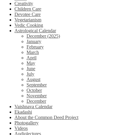
Creativity
Children Care
Devotee Care
Vegetarianism
Vedic Cooking
Astrological Calendar
December (2025)
January
February
March
April
May
June
July
August
September
October
November
December
Vaishnava Calendar
Ekadashi
About the Common Deed Project
Photogallery
Videos
Audiolectures