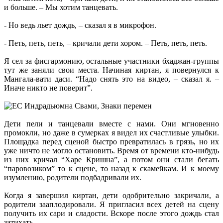
и больше. – Мы хотим танцевать.
- Но ведь льет дождь, – сказал я в микрофон.
- Петь, петь, петь, – кричали дети хором. – Петь, петь, петь.
Я сел за фисгармонию, остальные участники бхаджан-группы
тут же заняли свои места. Начиная киртан, я повернулся к
Мангала-вати даси. “Надо снять это на видео, – сказал я. –
Иначе никто не поверит”.
Дети пели и танцевали вместе с нами. Они мгновенно
промокли, но даже в сумерках я видел их счастливые улыбки.
Площадка перед сценой быстро превратилась в грязь, но их
уже ничто не могло остановить. Время от времени кто-нибудь
из них кричал “Харе Кришна”, а потом они стали бегать
“паровозиком” то к сцене, то назад к скамейкам. И к моему
изумлению, родители подбадривали их.
Когда я завершил киртан, дети одобрительно закричали, а
родители зааплодировали. Я пригласил всех детей на сцену
получить их сари и сладости. Вскоре после этого дождь стал
затихать.