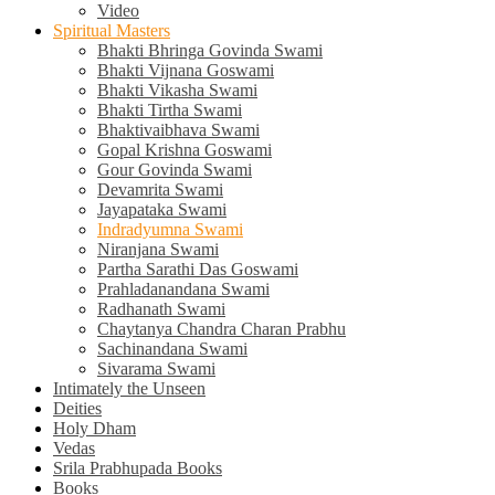
Video
Spiritual Masters
Bhakti Bhringa Govinda Swami
Bhakti Vijnana Goswami
Bhakti Vikasha Swami
Bhakti Tirtha Swami
Bhaktivaibhava Swami
Gopal Krishna Goswami
Gour Govinda Swami
Devamrita Swami
Jayapataka Swami
Indradyumna Swami
Niranjana Swami
Partha Sarathi Das Goswami
Prahladanandana Swami
Radhanath Swami
Chaytanya Chandra Charan Prabhu
Sachinandana Swami
Sivarama Swami
Intimately the Unseen
Deities
Holy Dham
Vedas
Srila Prabhupada Books
Books