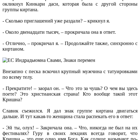
окликнул Кинкари даси, которая была с другой стороны
группы киртана.
- Сколько приглашений уже раздали? – крикнул я.
- Около двенадцати тысяч, – прокричала она в ответ.
- Отлично, – прокричал я. – Продолжайте также, синхронно с
киртаном.
Внезапно с песка вскочил крупный мужчина с татуировками
по всему телу.
- Прекратите! – заорал он. – Что это за чушь? О чем вы здесь
поете? Это христианская страна! Кто вообще такой этот
Кришна?
Славик съежился. Я дал знак группе киртана двигаться
дальше. И тут какая-то женщина стала распекать его в ответ:
- Эй ты, олух! – Закричала она. – Что, никогда не был на их
фестивалях? Гуру в своих лекциях всегда говорит, что
Кришна – это еще одно имя Бога. Как солнце называют по-