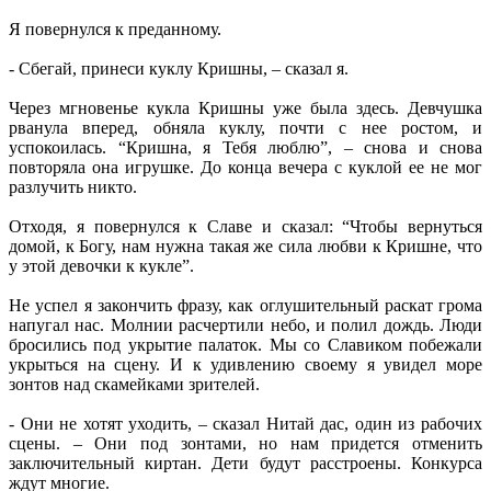
Я повернулся к преданному.
- Сбегай, принеси куклу Кришны, – сказал я.
Через мгновенье кукла Кришны уже была здесь. Девчушка
рванула вперед, обняла куклу, почти с нее ростом, и
успокоилась. “Кришна, я Тебя люблю”, – снова и снова
повторяла она игрушке. До конца вечера с куклой ее не мог
разлучить никто.
Отходя, я повернулся к Славе и сказал: “Чтобы вернуться
домой, к Богу, нам нужна такая же сила любви к Кришне, что
у этой девочки к кукле”.
Не успел я закончить фразу, как оглушительный раскат грома
напугал нас. Молнии расчертили небо, и полил дождь. Люди
бросились под укрытие палаток. Мы со Славиком побежали
укрыться на сцену. И к удивлению своему я увидел море
зонтов над скамейками зрителей.
- Они не хотят уходить, – сказал Нитай дас, один из рабочих
сцены. – Они под зонтами, но нам придется отменить
заключительный киртан. Дети будут расстроены. Конкурса
ждут многие.