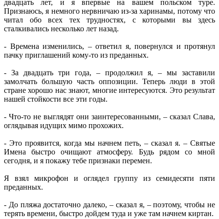
двадцать лет, и я впервые на вашем польском туре.
Признаюсь, я немного нервничаю из-за харинамы, потому что
читал обо всех тех трудностях, с которыми вы здесь
сталкивались несколько лет назад.
- Времена изменились, – ответил я, повернулся и протянул
пачку приглашений кому-то из преданных.
- За двадцать три года, – продолжил я, – мы заставили
замолчать большую часть оппозиции. Теперь люди в этой
стране хорошо нас знают, многие интересуются. Это результат
нашей стойкости все эти годы.
- Что-то не выглядят они заинтересованными, – сказал Слава,
оглядывая идущих мимо прохожих.
- Это проявится, когда мы начнем петь, – сказал я. – Святые
Имена быстро очищают атмосферу. Будь рядом со мной
сегодня, и я покажу тебе признаки перемен.
Я взял микрофон и оглядел группу из семидесяти пяти
преданных.
- До пляжа достаточно далеко, – сказал я, – поэтому, чтобы не
терять времени, быстро дойдем туда и уже там начнем киртан.