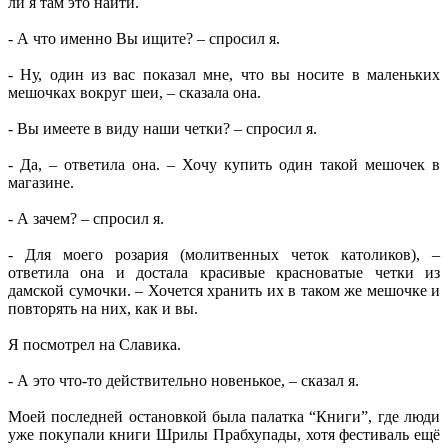
ли я там это найти.
- А что именно Вы ищите? – спросил я.
- Ну, один из вас показал мне, что вы носите в маленьких
мешочках вокруг шеи, – сказала она.
- Вы имеете в виду наши четки? – спросил я.
- Да, – ответила она. – Хочу купить один такой мешочек в
магазине.
- А зачем? – спросил я.
- Для моего розария (молитвенных четок католиков), –
ответила она и достала красивые красноватые четки из
дамской сумочки. – Хочется хранить их в таком же мешочке и
повторять на них, как и вы.
Я посмотрел на Славика.
- А это что-то действительно новенькое, – сказал я.
Моей последней остановкой была палатка “Книги”, где люди
уже покупали книги Шрилы Прабхупады, хотя фестиваль ещё