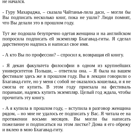
не начался.
- Гуру Махараджа, – сказала Чайтанья-лила даси, – могли бы
Вы подписать несколько книг, пока не ушли? Люди помнят,
что Вы делали это в прошлом году.
Тут же подошла безупречно одетая женщина и на английском
попросила подписать ей экземпляр Бхагавад-гиты. Я сделал
дарственную надпись и написал свое имя.
- А кто Вы по профессии? – спросил я, возвращая ей книгу.
- Я декан факультета философии в одном из крупнейших
университетов Польши, – ответила она. – Я была на вашем
фестивале здесь же в прошлом году. Вы в лекции говорили о
Бхагавад-гите, но у меня с собой не оказалось кошелька, и я не
смогла ее купить. В этом году приехала на фестиваль
пораньше, надеясь купить экземпляр. Целый год ждала, чтобы
прочитать эту книгу.
- А я купила в прошлом году, – вступила в разговор женщина
рядом, – но мне не удалось ее подписать у Вас. Я читала ее на
протяжении восьми месяцев. Вы могли бы написать
пожелание и подписаться на этом листке? Дома я его обрежу
и вклею в мою Бхагавад-гиту.