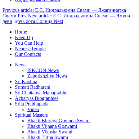
Previous article: Е.С. Индрадьюмна Свами — Джаганнатха
Свами
Prev
Next article: Е.С. Индрадьюмна Свами — Ямуна
деви, дочь бога Солнца
Next
Home
Keep Up
You Can Help
Nearest Temple
Our Contacts
News
ISKCON News
Zaporizhzhya News
Sri Krishna
Srimati Radharani
Sri Chaitanya Mahaprabhu
Acharyas Biographies
Srila Prabhupada
Video
Spiritual Masters
Bhakti Bhringa Govinda Swami
Bhakti Vijnana Goswami
Bhakti Vikasha Swami
Bhakti Tirtha Swami