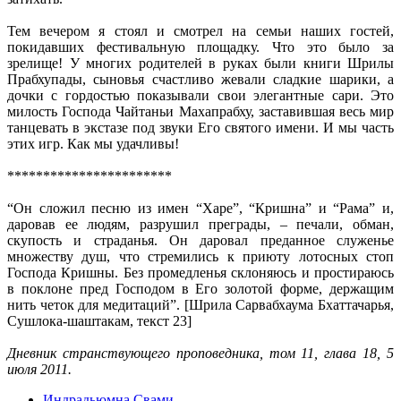
Тем вечером я стоял и смотрел на семьи наших гостей,
покидавших фестивальную площадку. Что это было за
зрелище! У многих родителей в руках были книги Шрилы
Прабхупады, сыновья счастливо жевали сладкие шарики, а
дочки с гордостью показывали свои элегантные сари. Это
милость Господа Чайтаньи Махапрабху, заставившая весь мир
танцевать в экстазе под звуки Его святого имени. И мы часть
этих игр. Как мы удачливы!
***********************
“Он сложил песню из имен “Харе”, “Кришна” и “Рама” и,
даровав ее людям, разрушил преграды, – печали, обман,
скупость и страданья. Он даровал преданное служенье
множеству душ, что стремились к приюту лотосных стоп
Господа Кришны. Без промедленья склоняюсь и простираюсь
в поклоне пред Господом в Его золотой форме, держащим
нить четок для медитаций”. [Шрила Сарвабхаума Бхаттачарья,
Сушлока-шаштакам, текст 23]
Дневник странствующего проповедника, том 11, глава 18, 5
июля 2011.
Индрадьюмна Свами