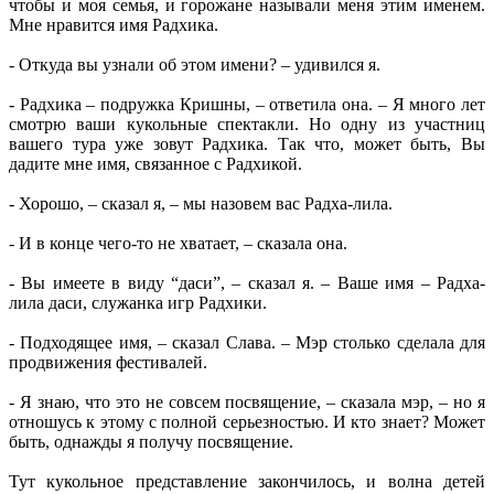
чтобы и моя семья, и горожане называли меня этим именем.
Мне нравится имя Радхика.
- Откуда вы узнали об этом имени? – удивился я.
- Радхика – подружка Кришны, – ответила она. – Я много лет
смотрю ваши кукольные спектакли. Но одну из участниц
вашего тура уже зовут Радхика. Так что, может быть, Вы
дадите мне имя, связанное с Радхикой.
- Хорошо, – сказал я, – мы назовем вас Радха-лила.
- И в конце чего-то не хватает, – сказала она.
- Вы имеете в виду “даси”, – сказал я. – Ваше имя – Радха-
лила даси, служанка игр Радхики.
- Подходящее имя, – сказал Слава. – Мэр столько сделала для
продвижения фестивалей.
- Я знаю, что это не совсем посвящение, – сказала мэр, – но я
отношусь к этому с полной серьезностью. И кто знает? Может
быть, однажды я получу посвящение.
Тут кукольное представление закончилось, и волна детей