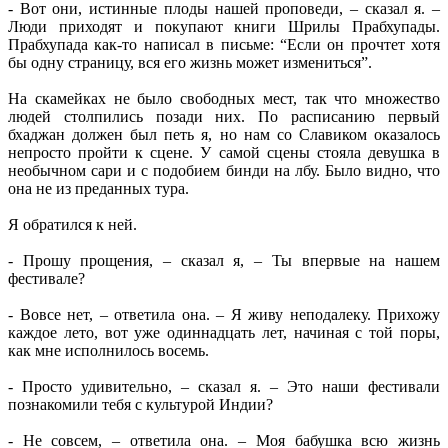
- Вот они, истинные плоды нашей проповеди, – сказал я. –
Люди приходят и покупают книги Шрилы Прабхупады.
Прабхупада как-то написал в письме: “Если он прочтет хотя
бы одну страницу, вся его жизнь может измениться”.
На скамейках не было свободных мест, так что множество
людей столпились позади них. По расписанию первый
бхаджан должен был петь я, но нам со Славиком оказалось
непросто пройти к сцене. У самой сцены стояла девушка в
необычном сари и с подобием бинди на лбу. Было видно, что
она не из преданных тура.
Я обратился к ней.
- Прошу прощения, – сказал я, – Ты впервые на нашем
фестивале?
- Вовсе нет, – ответила она. – Я живу неподалеку. Прихожу
каждое лето, вот уже одиннадцать лет, начиная с той поры,
как мне исполнилось восемь.
- Просто удивительно, – сказал я. – Это наши фестивали
познакомили тебя с культурой Индии?
- Не совсем, – ответила она. – Моя бабушка всю жизнь