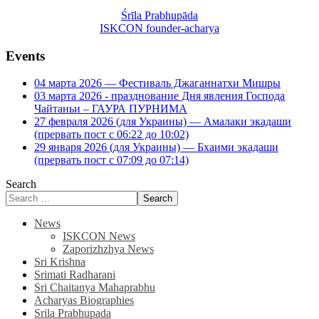
Śrīla Prabhupāda
ISKCON founder-acharya
Events
04 марта 2026 — Фестиваль Джаганнатхи Мишры
03 марта 2026 - празднование Дня явления Господа
Чайтаньи – ГАУРА ПУРНИМА
27 февраля 2026 (для Украины) — Амалаки экадаши
(прервать пост с 06:22 до 10:02)
29 января 2026 (для Украины) — Бхаими экадаши
(прервать пост с 07:09 до 07:14)
Search
Search
News
ISKCON News
Zaporizhzhya News
Sri Krishna
Srimati Radharani
Sri Chaitanya Mahaprabhu
Acharyas Biographies
Srila Prabhupada