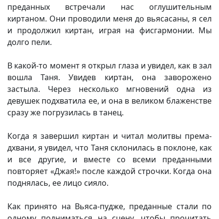
преданных встречали нас оглушительным
киртаном. Они проводили меня до вьясасаны, я сел
и продолжил киртан, играя на фисгармонии. Мы
долго пели.
В какой-то момент я открыл глаза и увидел, как в зал
вошла Таня. Увидев киртан, она заворожено
застыла. Через несколько мгновений одна из
девушек подхватила ее, и она в великом блаженстве
сразу же погрузилась в танец.
Когда я завершил киртан и читал молитвы према-
дхвани, я увидел, что Таня склонилась в поклоне, как
и все другие, и вместе со всеми преданными
повторяет «Джая!» после каждой строчки. Когда она
поднялась, ее лицо сияло.
Как принято на Вьяса-пудже, преданные стали по
одному подниматься на сцену, чтобы прочитать