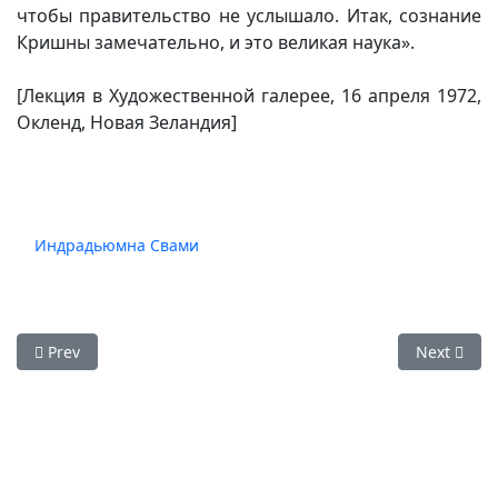
чтобы правительство не услышало. Итак, сознание
Кришны замечательно, и это великая наука».
[Лекция в Художественной галерее, 16 апреля 1972,
Окленд, Новая Зеландия]
Индрадьюмна Свами
Previous article: Фото — Вьяса-пуджа Е.С. Индрадьюмна С
Next arti
Prev
Next