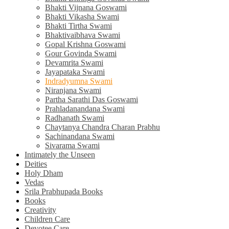
Bhakti Vijnana Goswami
Bhakti Vikasha Swami
Bhakti Tirtha Swami
Bhaktivaibhava Swami
Gopal Krishna Goswami
Gour Govinda Swami
Devamrita Swami
Jayapataka Swami
Indradyumna Swami
Niranjana Swami
Partha Sarathi Das Goswami
Prahladanandana Swami
Radhanath Swami
Chaytanya Chandra Charan Prabhu
Sachinandana Swami
Sivarama Swami
Intimately the Unseen
Deities
Holy Dham
Vedas
Srila Prabhupada Books
Books
Creativity
Children Care
Devotee Care