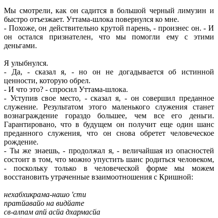
Мы смотрели, как он садится в большой черный лимузин и
быстро отъезжает. Уттама-шлока повернулся ко мне.
- Похоже, он действительно крутой парень, - произнес он. - И
он остался признателен, что мы помогли ему с этими
деньгами.
Я улыбнулся.
- Да, - сказал я, - но он не догадывается об истинной
ценности, которую обрел.
- И что это? - спросил Уттама-шлока.
- Уступив свое место, - сказал я, - он совершил преданное
служение. Результатом этого маленького служения станет
вознаграждение гораздо большее, чем все его деньги.
Гарантировано, что в будущем он получит еще один шанс
преданного служения, что он снова обретет человеческое
рождение.
- Ты же знаешь, - продолжал я, - величайшая из опасностей
состоит в том, что можно упустить шанс родиться человеком,
- поскольку только в человеческой форме мы можем
восстановить утраченные взаимоотношения с Кришной:
нехабхикрама-нашо 'сти
пратйавайо на видйате
св-алпам апй асйа дхармасйа