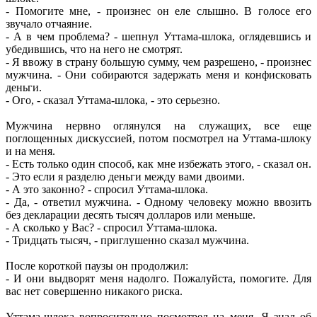
- Помогите мне, - произнес он еле слышно. В голосе его
звучало отчаяние.
- А в чем проблема? - шепнул Уттама-шлока, оглядевшись и
убедившись, что на него не смотрят.
- Я ввожу в страну большую сумму, чем разрешено, - произнес
мужчина. - Они собираются задержать меня и конфисковать
деньги.
- Ого, - сказал Уттама-шлока, - это серьезно.
Мужчина нервно оглянулся на служащих, все еще
поглощенных дискуссией, потом посмотрел на Уттама-шлоку
и на меня.
- Есть только один способ, как мне избежать этого, - сказал он.
- Это если я разделю деньги между вами двоими.
- А это законно? - спросил Уттама-шлока.
- Да, - ответил мужчина. - Одному человеку можно ввозить
без декларации десять тысяч долларов или меньше.
- А сколько у Вас? - спросил Уттама-шлока.
- Тридцать тысяч, - приглушенно сказал мужчина.
После короткой паузы он продолжил:
- И они выдворят меня надолго. Пожалуйста, помогите. Для
вас нет совершенно никакого риска.
Уттама-шлока вопросительно посмотрел на меня. Я знал об