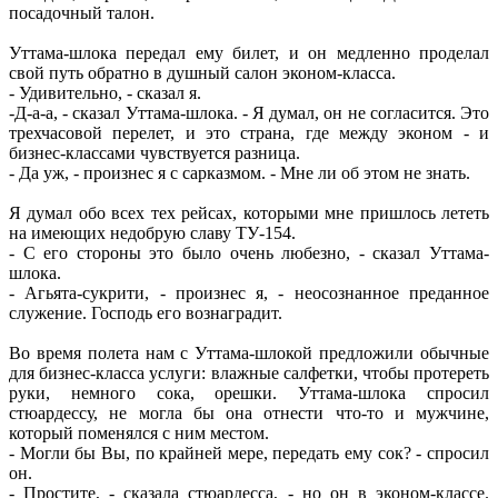
посадочный талон.
Уттама-шлока передал ему билет, и он медленно проделал
свой путь обратно в душный салон эконом-класса.
- Удивительно, - сказал я.
-Д-а-а, - сказал Уттама-шлока. - Я думал, он не согласится. Это
трехчасовой перелет, и это страна, где между эконом - и
бизнес-классами чувствуется разница.
- Да уж, - произнес я с сарказмом. - Мне ли об этом не знать.
Я думал обо всех тех рейсах, которыми мне пришлось лететь
на имеющих недобрую славу ТУ-154.
- С его стороны это было очень любезно, - сказал Уттама-
шлока.
- Агьята-сукрити, - произнес я, - неосознанное преданное
служение. Господь его вознаградит.
Во время полета нам с Уттама-шлокой предложили обычные
для бизнес-класса услуги: влажные салфетки, чтобы протереть
руки, немного сока, орешки. Уттама-шлока спросил
стюардессу, не могла бы она отнести что-то и мужчине,
который поменялся с ним местом.
- Могли бы Вы, по крайней мере, передать ему сок? - спросил
он.
- Простите, - сказала стюардесса, - но он в эконом-классе.