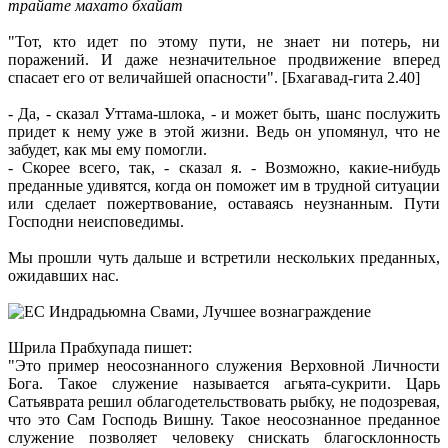
трайате махато бхайат
"Тот, кто идет по этому пути, не знает ни потерь, ни
поражений. И даже незначительное продвижение вперед
спасает его от величайшей опасности". [Бхагавад-гита 2.40]
- Да, - сказал Уттама-шлока, - и может быть, шанс послужить
придет к нему уже в этой жизни. Ведь он упомянул, что не
забудет, как мы ему помогли.
- Скорее всего, так, - сказал я. - Возможно, какие-нибудь
преданные удивятся, когда он поможет им в трудной ситуации
или сделает пожертвование, оставаясь неузнанным. Пути
Господни неисповедимы.
Мы прошли чуть дальше и встретили нескольких преданных,
ожидавших нас.
Шрила Прабхупада пишет:
"Это пример неосознанного служения Верховной Личности
Бога. Такое служение называется агьята-сукрити. Царь
Сатьяврата решил облагодетельствовать рыбку, не подозревая,
что это Сам Господь Вишну. Такое неосознанное преданное
служение позволяет человеку снискать благосклонность