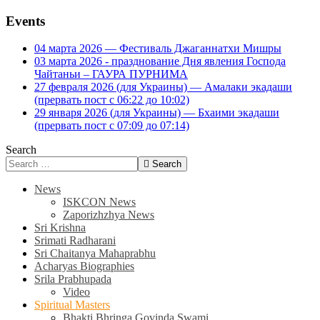
Events
04 марта 2026 — Фестиваль Джаганнатхи Мишры
03 марта 2026 - празднование Дня явления Господа
Чайтаньи – ГАУРА ПУРНИМА
27 февраля 2026 (для Украины) — Амалаки экадаши
(прервать пост с 06:22 до 10:02)
29 января 2026 (для Украины) — Бхаими экадаши
(прервать пост с 07:09 до 07:14)
Search
Search
News
ISKCON News
Zaporizhzhya News
Sri Krishna
Srimati Radharani
Sri Chaitanya Mahaprabhu
Acharyas Biographies
Srila Prabhupada
Video
Spiritual Masters
Bhakti Bhringa Govinda Swami