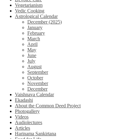
Vegetarianism
Vedic Cooking
Astrological Calendar
December (2025)
January
February
March
April
May
June
July
August
September
October
November
December
Vaishnava Calendar
Ekadashi
About the Common Deed Project
Photogallery
Videos
Audiolectures
Articles
Harinama Sankirtana