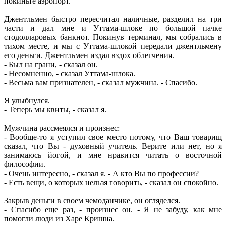
покиньте аэропорт.
Джентльмен быстро пересчитал наличные, разделил на три
части и дал мне и Уттама-шлоке по большой пачке
стодолларовых банкнот. Покинув терминал, мы собрались в
тихом месте, и мы с Уттама-шлокой передали джентльмену
его деньги. Джентльмен издал вздох облегчения.
- Был на грани, - сказал он.
- Несомненно, - сказал Уттама-шлока.
- Весьма вам признателен, - сказал мужчина. - Спасибо.
Я улыбнулся.
- Теперь мы квиты, - сказал я.
Мужчина рассмеялся и произнес:
- Вообще-то я уступил свое место потому, что Ваш товарищ
сказал, что Вы - духовный учитель. Верите или нет, но я
занимаюсь йогой, и мне нравится читать о восточной
философии.
- Очень интересно, - сказал я. - А кто Вы по профессии?
- Есть вещи, о которых нельзя говорить, - сказал он спокойно.
Закрыв деньги в своем чемоданчике, он огляделся.
- Спасибо еще раз, - произнес он. - Я не забуду, как мне
помогли люди из Харе Кришна.