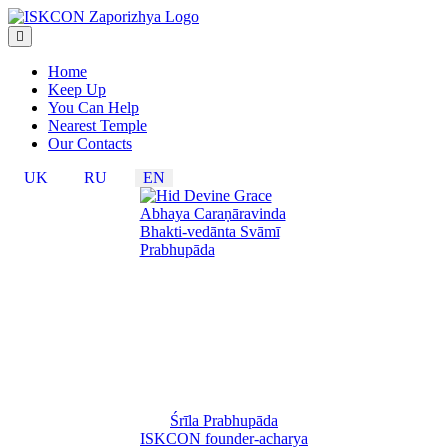
Home
Keep Up
You Can Help
Nearest Temple
Our Contacts
UK
RU
EN
Śrīla Prabhupāda
ISKCON founder-acharya