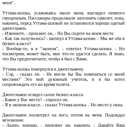
меня".
Уттама-шлока, усаживаясь около меня, выглядел немного
смущенным. Пассажиры продолжали заполнять самолет, пока,
наконец, перед Уттама-шлокой не остановился хорошо одетый
джентльмен.
- Извините, - произнес он, - Но Вы сидите на моем месте.
- Как так получилось? - шепнул я Уттама-шлоке. - Мы же оба в
бизнес-классе?
- Вообще-то, я в "эконом", - ответил Уттама-шлока. - Но
посмотрим, может быть, мне что-то удастся сделать. Я знаю,
что Вы предпочитаете, чтобы я был с Вами.
Уттама-шлока повернулся к джентльмену.
- Сэр, - сказал он. - Не могли бы Вы поменяться со мной
местами? Это мой духовный учитель, и я бы хотел
сопровождать его во время полета.
Джентльмен оглядел салон бизнес-класса.
- Какое у Вас место? - спросил он.
- Я в эконом-классе. - сказал Уттама-шлока. - Но место у окна.
Джентльмен посмотрел на него, потом на меня. Подождал
мгновение.
- Ладно, хорошо, - произнес он, наконец. - Давайте Ваш