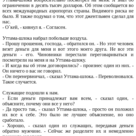
ограничении в десять тысяч долларов. Об этом сообщается во
всех международных аэропортах страны. Видимого риска не
было. Я также подумал о том, что этот джентльмен сделал для
нас.
- О`кей, - кивнул я. - Согласен.
Уттама-шлока набрал побольше воздуха.
- Прошу прошения, господа, - обратился он. - Но этот человек
везет деньги для меня и вот этого моего друга. Не все эти
деньги - его. Чиновники перестали переговариваться и
посмотрели на меня и на Уттама-шлоку.
- И когда вы об этом договорились? - произнес один из них. -
Он ничего о вас не говорил.
- Он перенервничал, - сказал Уттама-шлока. - Переволновался.
Такое случается.
Служащие подошли к нам.
- Если деньги принадлежат вам всем, - сказал один, -
объясните, почему они все у него?
- Да просто так, - сказал Уттама-шлока, - просто он положил
их все к себе. Это было не лучшее объяснение, но оно
сработало.
- Хорошо, - сказал один из служащих, передавая деньги
обратно мужчине. - Сейчас же разделите их и немедленно