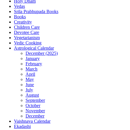
Holy Dham
Vedas
Srila Prabhupada Books
Books
Creativity
Children Care
Devotee Care
Vegetarianism
Vedic Cooking
Astrological Calendar
December (2025)
January
February
March
April
May
June
July
August
September
October
November
December
Vaishnava Calendar
Ekadashi