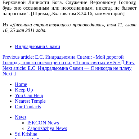
Верховной Личности Бога. Служение Верховному Господу,
будь оно осознанным или неосознанным, никогда не бывает
напрасным". [Шримад-Бхагаватам 8.24.16, комментарий]
Из «Дневника странствующего проповедника», том 11, глава
16, 25 мая 2011 года.
Индрадьюмна Свами
Previous article: Е.С. Индрадьюмна Свами: «Мой дорогой
Господь, только посмотри на силу Твоих святых имён»
Prev
Next article: Е.С. Индрадьюмна Свами — Я никогда не плачу
Next
Home
Keep Up
You Can Help
Nearest Temple
Our Contacts
News
ISKCON News
Zaporizhzhya News
Sri Krishna