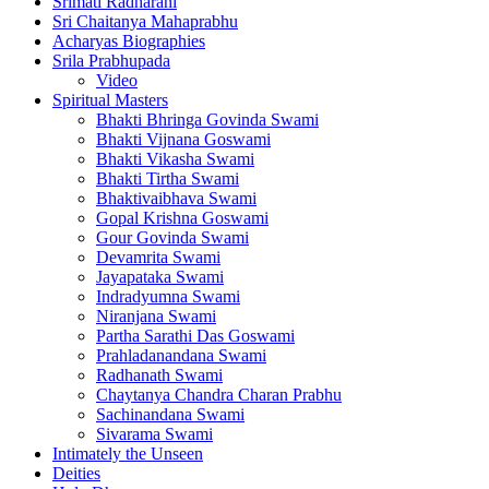
Srimati Radharani
Sri Chaitanya Mahaprabhu
Acharyas Biographies
Srila Prabhupada
Video
Spiritual Masters
Bhakti Bhringa Govinda Swami
Bhakti Vijnana Goswami
Bhakti Vikasha Swami
Bhakti Tirtha Swami
Bhaktivaibhava Swami
Gopal Krishna Goswami
Gour Govinda Swami
Devamrita Swami
Jayapataka Swami
Indradyumna Swami
Niranjana Swami
Partha Sarathi Das Goswami
Prahladanandana Swami
Radhanath Swami
Chaytanya Chandra Charan Prabhu
Sachinandana Swami
Sivarama Swami
Intimately the Unseen
Deities