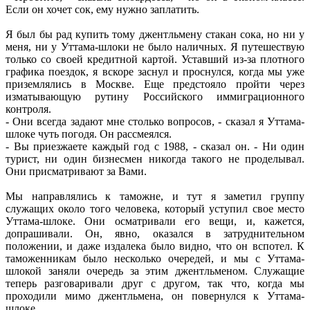
Если он хочет сок, ему нужно заплатить.
Я был бы рад купить тому джентльмену стакан сока, но ни у
меня, ни у Уттама-шлоки не было наличных. Я путешествую
только со своей кредитной картой. Уставший из-за плотного
графика поездок, я вскоре заснул и проснулся, когда мы уже
приземлялись в Москве. Еще предстояло пройти через
изматывающую рутину Российского иммиграционного
контроля.
- Они всегда задают мне столько вопросов, - сказал я Уттама-
шлоке чуть погодя. Он рассмеялся.
- Вы приезжаете каждый год с 1988, - сказал он. - Ни один
турист, ни один бизнесмен никогда такого не проделывал.
Они присматривают за Вами.
Мы направлялись к таможне, и тут я заметил группу
служащих около того человека, который уступил свое место
Уттама-шлоке. Они осматривали его вещи, и, кажется,
допрашивали. Он, явно, оказался в затруднительном
положении, и даже издалека было видно, что он вспотел. К
таможенникам было несколько очередей, и мы с Уттама-
шлокой заняли очередь за этим джентльменом. Служащие
теперь разговаривали друг с другом, так что, когда мы
проходили мимо джентльмена, он повернулся к Уттама-
шлоке.