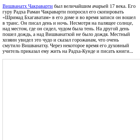
Вишванатх Чакраварти
был величайшим ачарьей 17 века. Его
гуру Радха Раман Чакраварти попросил его скопировать
«Шримад Бхагаватам» в его доме и во время записи он вошел
в транс. Он писал день и ночь. Несмотря на палящее солнце,
над местом, где он сидел, чудом была тень. На другой день
пошел дождь, а над Вишванатхой не было дождя. Местный
хозяин увидел это чудо и сказал горожанам, что очень
смутило Вишванатху. Через некоторое время его духовный
учитель приказал ему жить на Радха-Кунде и писать книги...