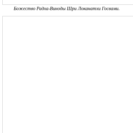
Божество Радха-Виноды Шри Локанатхи Госвами.