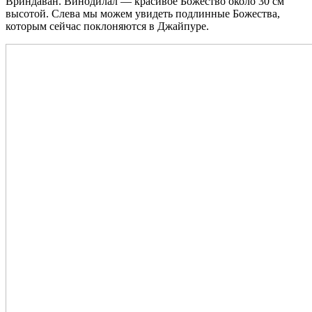
Вриндаван. Винодилал — красивое Божество около 30 см
высотой. Слева мы можем увидеть подлинные Божества,
которым сейчас поклоняются в Джайпуре.