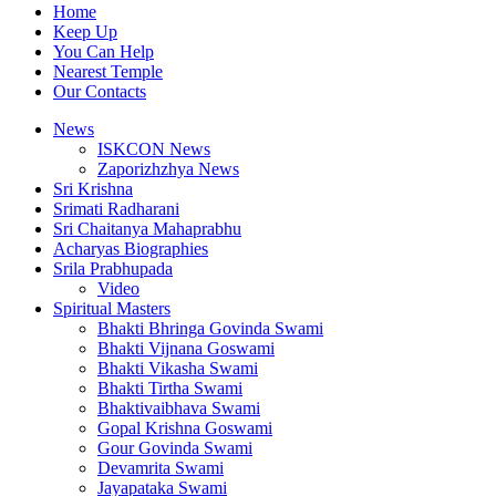
Home
Keep Up
You Can Help
Nearest Temple
Our Contacts
News
ISKCON News
Zaporizhzhya News
Sri Krishna
Srimati Radharani
Sri Chaitanya Mahaprabhu
Acharyas Biographies
Srila Prabhupada
Video
Spiritual Masters
Bhakti Bhringa Govinda Swami
Bhakti Vijnana Goswami
Bhakti Vikasha Swami
Bhakti Tirtha Swami
Bhaktivaibhava Swami
Gopal Krishna Goswami
Gour Govinda Swami
Devamrita Swami
Jayapataka Swami