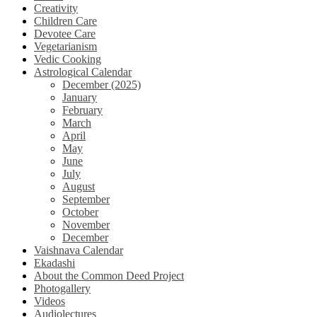
Creativity
Children Care
Devotee Care
Vegetarianism
Vedic Cooking
Astrological Calendar
December (2025)
January
February
March
April
May
June
July
August
September
October
November
December
Vaishnava Calendar
Ekadashi
About the Common Deed Project
Photogallery
Videos
Audiolectures