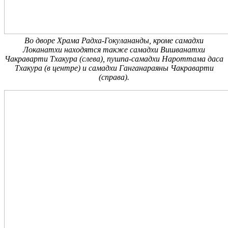
Во дворе Храма Радха-Гокулананды, кроме самадхи
Локанатхи находятся также самадхи Вишванатхи
Чакраварти Тхакура (слева), пушпа-самадхи Нароттама даса
Тхакура (в центре) и самадхи Ганганараяны Чакраварти
(справа).