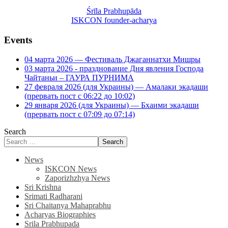
Śrīla Prabhupāda
ISKCON founder-acharya
Events
04 марта 2026 — Фестиваль Джаганнатхи Мишры
03 марта 2026 - празднование Дня явления Господа
Чайтаньи – ГАУРА ПУРНИМА
27 февраля 2026 (для Украины) — Амалаки экадаши
(прервать пост с 06:22 до 10:02)
29 января 2026 (для Украины) — Бхаими экадаши
(прервать пост с 07:09 до 07:14)
Search
Search
News
ISKCON News
Zaporizhzhya News
Sri Krishna
Srimati Radharani
Sri Chaitanya Mahaprabhu
Acharyas Biographies
Srila Prabhupada