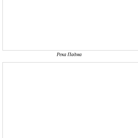
Река Падма