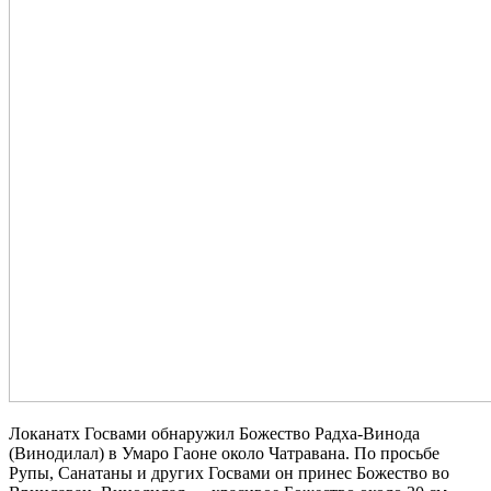
Локанатх Госвами обнаружил Божество Радха-Винода
(Винодилал) в Умаро Гаоне около Чатравана. По просьбе
Рупы, Санатаны и других Госвами он принес Божество во