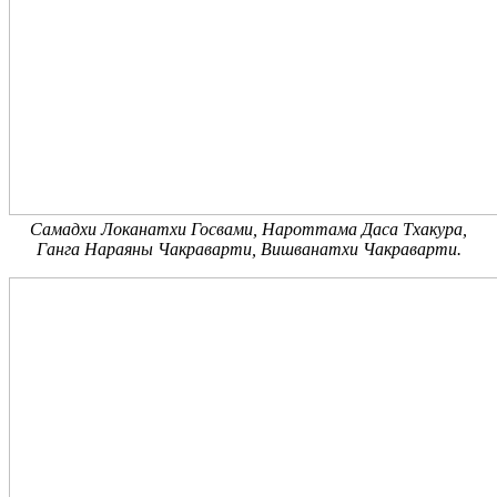
Самадхи Локанатхи Госвами, Нароттама Даса Тхакура,
Ганга Нараяны Чакраварти, Вишванатхи Чакраварти.