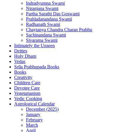
Indradyumna Swami
Niranjana Swami
Partha Sarathi Das Goswami
Prahladanandana Swami
Radhanath Swami
Chaytanya Chandra Charan Prabhu
Sachinandana Swami
Sivarama Swami
Intimately the Unseen
Deities
Holy Dham
Vedas
Srila Prabhupada Books
Books
Creativity
Children Care
Devotee Care
Vegetarianism
Vedic Cooking
Astrological Calendar
December (2025)
January
February
March
April