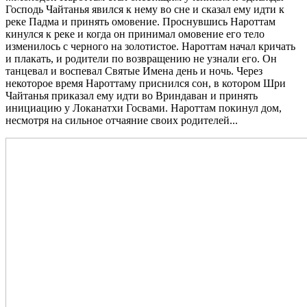
Господь Чайтанья явился к нему во сне и сказал ему идти к
реке Падма и принять омовение. Проснувшись Нароттам
кинулся к реке и когда он принимал омовение его тело
изменилось с черного на золотистое. Нароттам начал кричать
и плакать, и родители по возвращению не узнали его. Он
танцевал и воспевал Святые Имена день и ночь. Через
некоторое время Нароттаму приснился сон, в котором Шри
Чайтанья приказал ему идти во Вриндаван и принять
инициацию у Локанатхи Госвами. Нароттам покинул дом,
несмотря на сильное отчаяние своих родителей...