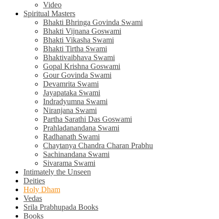
Video
Spiritual Masters
Bhakti Bhringa Govinda Swami
Bhakti Vijnana Goswami
Bhakti Vikasha Swami
Bhakti Tirtha Swami
Bhaktivaibhava Swami
Gopal Krishna Goswami
Gour Govinda Swami
Devamrita Swami
Jayapataka Swami
Indradyumna Swami
Niranjana Swami
Partha Sarathi Das Goswami
Prahladanandana Swami
Radhanath Swami
Chaytanya Chandra Charan Prabhu
Sachinandana Swami
Sivarama Swami
Intimately the Unseen
Deities
Holy Dham
Vedas
Srila Prabhupada Books
Books