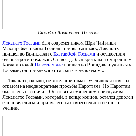
Самадхи Локанатха Госвами
Локанатх Госвами
был современником Шри Чайтаньи
Махапрабху и когда Господь принял санньясу, Локанатх
пришел во Вриндаван с
Бхугарбхой Госвами
и осуществил
очень строгий бхаджан. Он всегда был кротким и смиренным.
Когда молодой
Нароттам дас
пришел во Вриндаван учиться у
Госвами, он привлекся этим святым человеком...
... Локанатх, однако, не хотел принимать учеников и отвечал
отказом на неоднократные просьбы Нароттама. Но Нароттам
был очень настойчив. Он со всем смирением прислуживал
Локанатхе Госвами, который, в конце концов, остался доволен
его поведением и принял его как своего единственного
ученика.