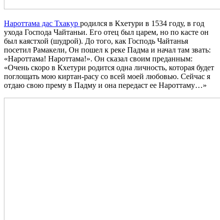
Нароттама дас Тхакур
родился в Кхетури в 1534 году, в год
ухода Господа Чайтаньи. Его отец был царем, но по касте он
был каястхой (шудрой). До того, как Господь Чайтанья
посетил Рамакели, Он пошел к реке Падма и начал там звать:
«Нароттама! Нароттама!». Он сказал своим преданным:
«Очень скоро в Кхетури родится одна личность, которая будет
поглощать мою киртан-расу со всей моей любовью. Сейчас я
отдаю свою прему в Падму и она передаст ее Нароттаму…»