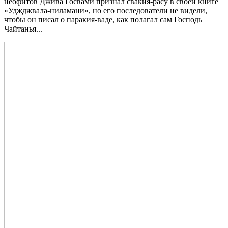
неофитов Джива Госвами признал свакия-расу в своей книге
«Уджджвала-ниламани», но его последователи не видели,
чтобы он писал о паракия-ваде, как полагал сам Господь
Чайтанья...