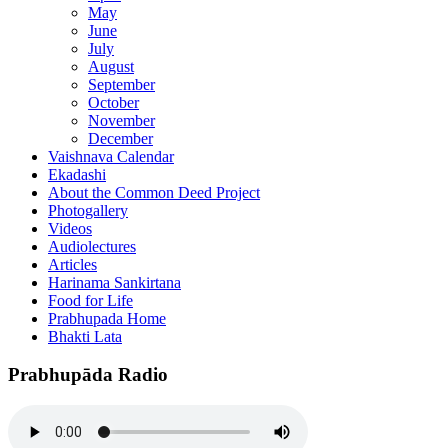
May
June
July
August
September
October
November
December
Vaishnava Calendar
Ekadashi
About the Common Deed Project
Photogallery
Videos
Audiolectures
Articles
Harinama Sankirtana
Food for Life
Prabhupada Home
Bhakti Lata
Prabhupāda Radio