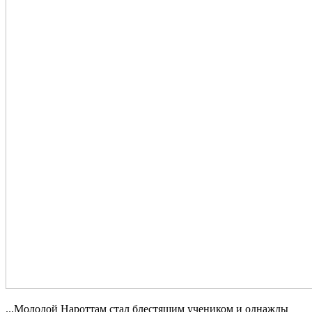
...Молодой Нароттам стал блестящим учеником и однажды