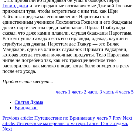
... По прибытии во Вриндаван он упал в обморок перед
Говиндаджи
и все преданные возглавляемые Дживой Госвами
приходили туда, чтобы встретиться с ним так, как Шри
Чайтанья предсказал его появление. Нароттам стал
единственным учеником Локханатха Госвами и его бхаджаны
до сих пор известны среди вайшнавов. Шрила Прабхупада
сказал, что даже камни плакали, слушая бхаджаны Нароттама.
В этом пушпа-самадхи есть его гирлянды, одежда, каупин и
атрибуты для джапы. Нароттам дас Тхакур — это Вилас
Манджари, одна из близких служанок Шримати Радхарани,
которая всегда готовит молочные продукты. Тело Нароттама
нигде не погребено так, как его трансцендентное тело
растворилось, как молоко в воде, когда было опущено в реку
после его ухода.
Продолжение следует...
часть 1
часть 2
часть 3
часть 4
часть 5
Святая Дхама
Вриндаван
Previous article: Путешествие по Вриндавану, часть 7
Prev
Next
article: Интересные материалы о матери-Ганге. Ганга-пуджа.
Next