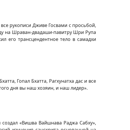
 все рукописи Дживе Госвами с просьбой,
оду на Шраван-двадаши-павитру Шри Рупа
ил его трансцендентное тело в самадхи
хатта, Гопал Бхатта, Рагхунатха дас и все
ого дня вы наш хозяин, и наш лидер».
и создал «Вишва Вайшнава Раджа Сабху»,
огий изучения санскрита основанной на