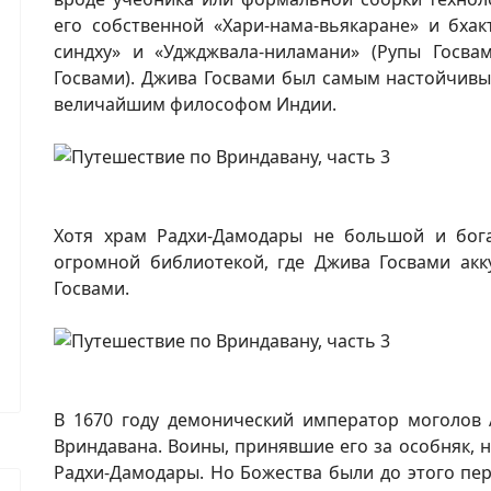
его собственной «Хари-нама-вьякаране» и бхакт
синдху» и «Уджджвала-ниламани» (Рупы Госвам
Госвами). Джива Госвами был самым настойчив
величайшим философом Индии.
Хотя храм Радхи-Дамодары не большой и бога
огромной библиотекой, где Джива Госвами акк
Госвами.
В 1670 году демонический император моголов 
Вриндавана. Воины, принявшие его за особняк,
Радхи-Дамодары. Но Божества были до этого п