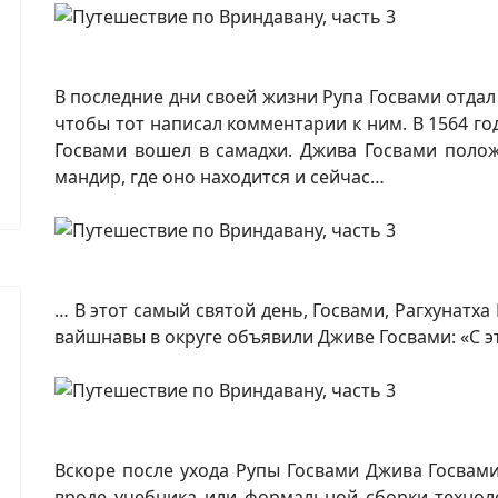
В последние дни своей жизни Рупа Госвами отдал
чтобы тот написал комментарии к ним. В 1564 г
Госвами вошел в самадхи. Джива Госвами полож
мандир, где оно находится и сейчас…
… В этот самый святой день, Госвами, Рагхунатха Б
вайшнавы в округе объявили Дживе Госвами: «С эт
Вскоре после ухода Рупы Госвами Джива Госвам
вроде учебника или формальной сборки технол