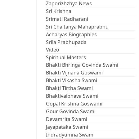
Zaporizhzhya News
Sri Krishna
Srimati Radharani
Sri Chaitanya Mahaprabhu
Acharyas Biographies
Srila Prabhupada
Video
Spiritual Masters
Bhakti Bhringa Govinda Swami
Bhakti Vijnana Goswami
Bhakti Vikasha Swami
Bhakti Tirtha Swami
Bhaktivaibhava Swami
Gopal Krishna Goswami
Gour Govinda Swami
Devamrita Swami
Jayapataka Swami
Indradyumna Swami