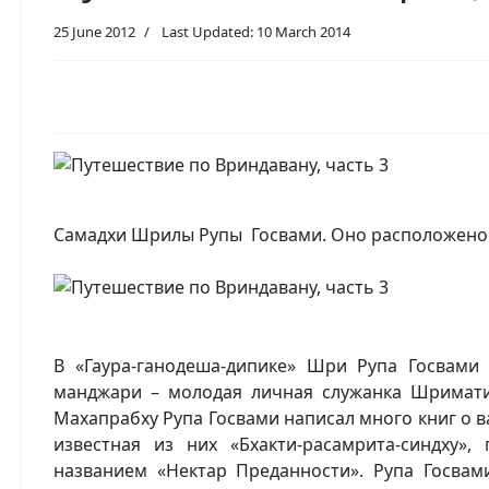
25 June 2012
Last Updated: 10 March 2014
Самадхи Шрилы Рупы Госвами. Оно расположено в
В «Гаура-ганодеша-дипике» Шри Рупа Госвами 
манджари – молодая личная служанка Шримати
Махапрабху Рупа Госвами написал много книг о
известная из них «Бхакти-расамрита-синдху»,
названием «Нектар Преданности». Рупа Госвам