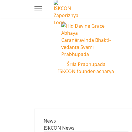
Śrīla Prabhupāda
ISKCON founder-acharya
News
ISKCON News