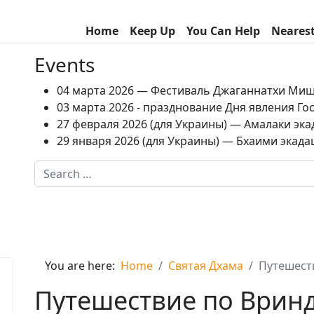
Home
Keep Up
You Can Help
Neares
Events
04 марта 2026 — Фестиваль Джаганнатхи Ми
03 марта 2026 - празднование Дня явления Г
27 февраля 2026 (для Украины) — Амалаки экад
29 января 2026 (для Украины) — Бхаими экадаш
Search
Type 2 or more characters for results.
You are here:
Home
Святая Дхама
Путешеств
Путешествие по Вринд