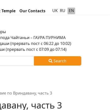
UK
RU
EN
t Temple
Our Contacts
шры
оспода Чайтаньи – ГАУРА ПУРНИМА
аши (прервать пост с 06:22 до 10:02)
и (прервать пост с 07:09 до 07:14)
Search
ие по Вриндавану, часть 3
авану, часть 3