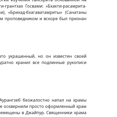
и-грантхах Госвами: «Бхакти-расамрита-
и), «Брихад-бхагаватамриты» (Санатаны
ым проповедником и вскоре был признан
то украшенный, но он известен своей
уратно хранил все подлинные рукописи
Аурангзеб безжалостно напал на храмы
 не осквернили просто оформленный храм
еремещены в Джайпур. Священники храма