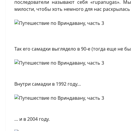
последователи называют себя «rupanugas». М
милости, чтобы хоть немного для нас раскрылась
Так его самадхи выглядело в 90-е (тогда еще не б
Внутри самадхи в 1992 году…
… и в 2004 году.