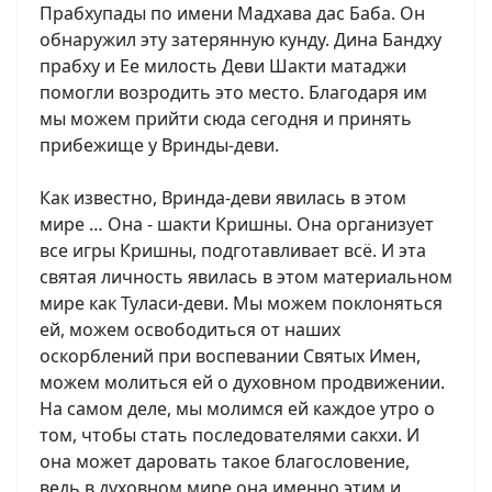
Прабхупады по имени Мадхава дас Баба. Он
обнаружил эту затерянную кунду. Дина Бандху
прабху и Ее милость Деви Шакти матаджи
помогли возродить это место. Благодаря им
мы можем прийти сюда сегодня и принять
прибежище у Вринды-деви.
Как известно, Вринда-деви явилась в этом
мире … Она - шакти Кришны. Она организует
все игры Кришны, подготавливает всё. И эта
святая личность явилась в этом материальном
мире как Туласи-деви. Мы можем поклоняться
ей, можем освободиться от наших
оскорблений при воспевании Святых Имен,
можем молиться ей о духовном продвижении.
На самом деле, мы молимся ей каждое утро о
том, чтобы стать последователями сакхи. И
она может даровать такое благословение,
ведь в духовном мире она именно этим и