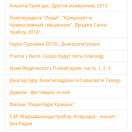
Ачьюта Прия дас, Другое измерение, 2015
Телепередача "Люди", "Кришнаит и
православный священник", Враджа Сакха
прабху, 2012г.
Гаура Пурнима 2015г., Днепропетровск
Prema's Band. Скоро будут петь повсюду
Храм Ведического Планетария, часть 1, 2, 3
Джагад-гуру. Бхактисиддханта Сарасвати Тхакур
Дивали - фестиваль огней
Фильм "Люди Харе Кришна"
Е.М. Мадхавананда прабху: Апарадха - значит -
Без Радхи