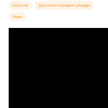
Божества
Джаганнатх-Баладев-Субхадра
Видео