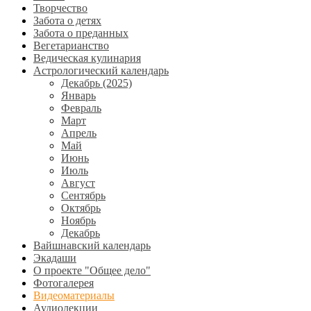
Творчество
Забота о детях
Забота о преданных
Вегетарианство
Ведическая кулинария
Астрологический календарь
Декабрь (2025)
Январь
Февраль
Март
Апрель
Май
Июнь
Июль
Август
Сентябрь
Октябрь
Ноябрь
Декабрь
Вайшнавский календарь
Экадаши
О проекте "Общее дело"
Фотогалерея
Видеоматериалы
Аудиолекции