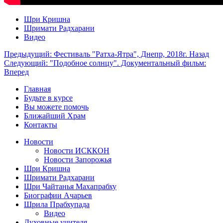
Шри Кришна
Шримати Радхарани
Видео
Предыдущий: Фестиваль "Ратха-Ятра", Днепр, 2018г.
Назад
Следующий: "Подобное солнцу". Документальный фильм:
Вперед
Главная
Будьте в курсе
Вы можете помочь
Ближайший Храм
Контакты
Новости
Новости ИСККОН
Новости Запорожья
Шри Кришна
Шримати Радхарани
Шри Чайтанья Махапрабху
Биографии Ачарьев
Шрила Прабхупада
Видео
Духовные учителя