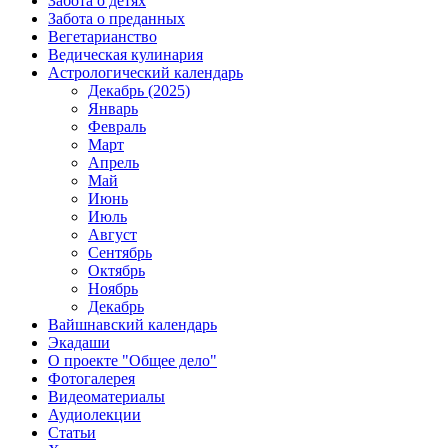
Забота о детях
Забота о преданных
Вегетарианство
Ведическая кулинария
Астрологический календарь
Декабрь (2025)
Январь
Февраль
Март
Апрель
Май
Июнь
Июль
Август
Сентябрь
Октябрь
Ноябрь
Декабрь
Вайшнавский календарь
Экадаши
О проекте "Общее дело"
Фотогалерея
Видеоматериалы
Аудиолекции
Статьи