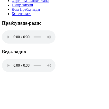
Харинама-санкиртана
Пища жизни
Дом Прабхупады
Бхакти лата
Прабхупада-радио
Веда-радио