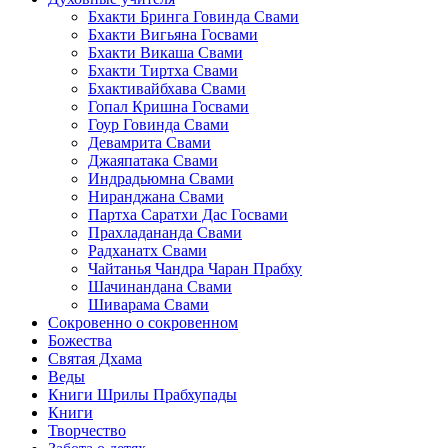
Бхакти Бринга Говинда Свами
Бхакти Вигьяна Госвами
Бхакти Викаша Свами
Бхакти Тиртха Свами
Бхактивайбхава Свами
Гопал Кришна Госвами
Гоур Говинда Свами
Девамрита Свами
Джаяпатака Свами
Индрадьюмна Свами
Ниранджана Свами
Партха Саратхи Дас Госвами
Прахладананда Свами
Радханатх Свами
Чайтанья Чандра Чаран Прабху
Шачинандана Свами
Шиварама Свами
Сокровенно о сокровенном
Божества
Святая Дхама
Веды
Книги Шрилы Прабхупады
Книги
Творчество