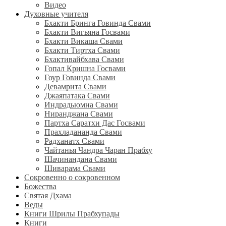
Видео
Духовные учителя
Бхакти Бринга Говинда Свами
Бхакти Вигьяна Госвами
Бхакти Викаша Свами
Бхакти Тиртха Свами
Бхактивайбхава Свами
Гопал Кришна Госвами
Гоур Говинда Свами
Девамрита Свами
Джаяпатака Свами
Индрадьюмна Свами
Ниранджана Свами
Партха Саратхи Дас Госвами
Прахладананда Свами
Радханатх Свами
Чайтанья Чандра Чаран Прабху
Шачинандана Свами
Шиварама Свами
Сокровенно о сокровенном
Божества
Святая Дхама
Веды
Книги Шрилы Прабхупады
Книги