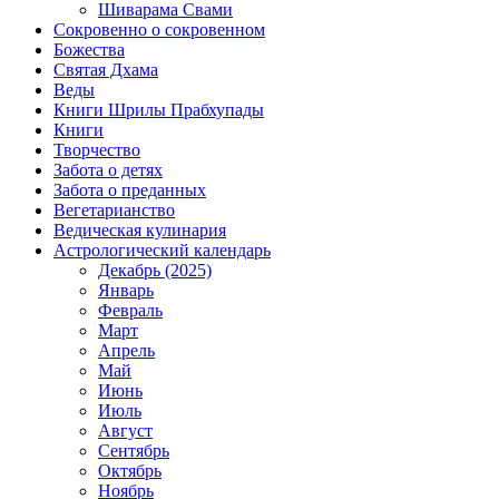
Шиварама Свами
Сокровенно о сокровенном
Божества
Святая Дхама
Веды
Книги Шрилы Прабхупады
Книги
Творчество
Забота о детях
Забота о преданных
Вегетарианство
Ведическая кулинария
Астрологический календарь
Декабрь (2025)
Январь
Февраль
Март
Апрель
Май
Июнь
Июль
Август
Сентябрь
Октябрь
Ноябрь