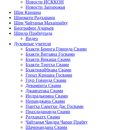
Новости ИСККОН
Новости Запорожья
Шри Кришна
Шримати Радхарани
Шри Чайтанья Махапрабху
Биографии Ачарьев
Шрила Прабхупада
Видео
Духовные учителя
Бхакти Бринга Говинда Свами
Бхакти Вигьяна Госвами
Бхакти Викаша Свами
Бхакти Тиртха Свами
Бхактивайбхава Свами
Гопал Кришна Госвами
Гоур Говинда Свами
Девамрита Свами
Джаяпатака Свами
Индрадьюмна Свами
Ниранджана Свами
Партха Саратхи Дас Госвами
Прахладананда Свами
Радханатх Свами
Чайтанья Чандра Чаран Прабху
Шачинандана Свами