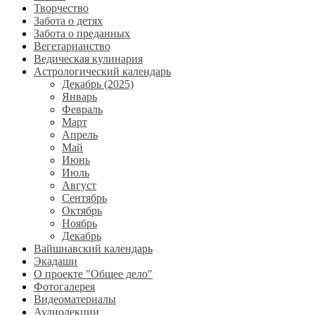
Творчество
Забота о детях
Забота о преданных
Вегетарианство
Ведическая кулинария
Астрологический календарь
Декабрь (2025)
Январь
Февраль
Март
Апрель
Май
Июнь
Июль
Август
Сентябрь
Октябрь
Ноябрь
Декабрь
Вайшнавский календарь
Экадаши
О проекте "Общее дело"
Фотогалерея
Видеоматериалы
Аудиолекции