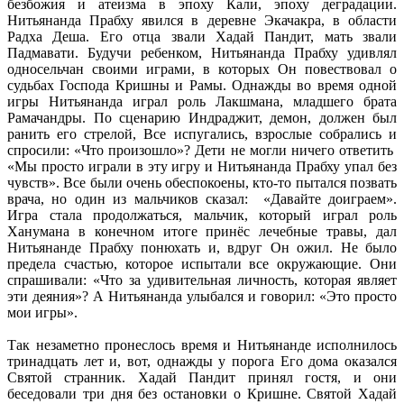
безбожия и атеизма в эпоху Кали, эпоху деградации.
Нитьянанда Прабху явился в деревне Экачакра, в области
Радха Деша. Его отца звали Хадай Пандит, мать звали
Падмавати. Будучи ребенком, Нитьянанда Прабху удивлял
односельчан своими играми, в которых Он повествовал о
судьбах Господа Кришны и Рамы. Однажды во время одной
игры Нитьянанда играл роль Лакшмана, младшего брата
Рамачандры. По сценарию Индраджит, демон, должен был
ранить его стрелой, Все испугались, взрослые собрались и
спросили: «Что произошло»? Дети не могли ничего ответить
«Мы просто играли в эту игру и Нитьянанда Прабху упал без
чувств». Все были очень обеспокоены, кто-то пытался позвать
врача, но один из мальчиков сказал: «Давайте доиграем».
Игра стала продолжаться, мальчик, который играл роль
Ханумана в конечном итоге принёс лечебные травы, дал
Нитьянанде Прабху понюхать и, вдруг Он ожил. Не было
предела счастью, которое испытали все окружающие. Они
спрашивали: «Что за удивительная личность, которая являет
эти деяния»? А Нитьянанда улыбался и говорил: «Это просто
мои игры».
Так незаметно пронеслось время и Нитьянанде исполнилось
тринадцать лет и, вот, однажды у порога Его дома оказался
Святой странник. Хадай Пандит принял гостя, и они
беседовали три дня без остановки о Кришне. Святой Хадай