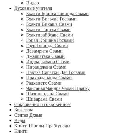
Видео
Духовные учителя
Бхакти Бринга Говинда Свами
Бхакти Вигьяна Госвами
Бхакти Викаша Свами
Бхакти Тиртха Свами
Бхактивайбхава Свами
Гопал Кришна Госвами
Гоур Говинда Свами
Девамрита Свами
Джаяпатака Свами
Индрадьюмна Свами
Ниранджана Свами
Партха Саратхи Дас Госвами
Прахладананда Свами
Радханатх Свами
Чайтанья Чандра Чаран Прабху
Шачинандана Свами
Шиварама Свами
Сокровенно о сокровенном
Божества
Святая Дхама
Веды
Книги Шрилы Прабхупады
Книги