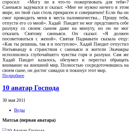
спросил: «Могу ли я что-то пожертвовать для тебя»?
Санньяси задумался и сказал: «Мне не нужно ничего в этом
мире, но твой сын столь прекрасен и совершенен! Если бы он
смог проводить меня в места паломничества... Прошу тебя,
отпусти его со мной». Хадай Пандит не мог представить себе
разлуку со своим сыном даже на минуту, но он не мог
отказать Святому санньяси. Он сказал: «Я должен
посоветоваться с женой». Святая Падмавати сказала отцу:
«Как ты решишь, так я и поступлю». Хадай Пандит отпустил
Нитьянанду в странствия с санньяси и жители Экачакры
исполнились глубочайшего чувства горя и разлуки. Сам же
Хадай Пандит казалось, обезумел и перестал обращать
внимание на внешний мир. Полностью сосредоточившись на
своем сыне, он достиг самадхи и покинул этот мир.
Подробнее
10 аватар Господа
30 мая 2011
Веды
Матсья (первая аватара)