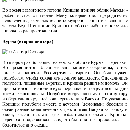
Во время всемирного потопа Кришна принял облик Матсьи -
рыбы, и спас от гибели Ману, который стал прародителем
человечества, семерых великих мудрецов-риши и священные
тексты Вед. Почитание Кришны в образе рыбы не получило
широкого распространения.
Курма (вторая аватара)
Во второй раз Бог сошел на землю в облике Курмы - черепахи.
Во время потопа были утеряны многие сокровища, в том
числе и напиток бессмертия - амрита. Он был нужен
полубогам, чтобы сохранять вечную молодость. Опечалились
полубоги, лишенные амриты, и Кришна решил им помочь. Он
превратился в исполинскую черепаху и погрузился на дно
космического океана. Полубоги водрузили ему на спину гору
и обернули вокруг неё, как веревку, змея Васуки. По указанию
Кришны полубоги вместе с асурами (демонами) бросили в
океан разные виды лечебных трав и, взяв Васуки за голову и
хвост, стали пахтать (т.е. взбалтывать) океан. Кришна-
черепаха поддерживал гору, чтобы она не провалилась в
болотистое дно океана.