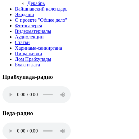
Декабрь
Вайшнавский календарь
Экадаши
О проекте "Общее дело"
Фотогалерея
Видеоматериалы
Аудиолекции
Статьи
Харинама-санкиртана
Пища жизни
Дом Прабхупады
Бхакти лата
Прабхупада-радио
Веда-радио