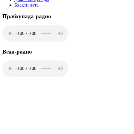
Бхакти лата
Прабхупада-радио
Веда-радио