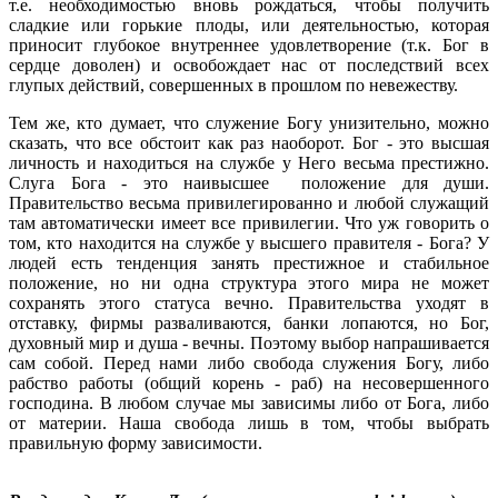
т.е. необходимостью вновь рождаться, чтобы получить
сладкие или горькие плоды, или деятельностью, которая
приносит глубокое внутреннее удовлетворение (т.к. Бог в
сердце доволен) и освобождает нас от последствий всех
глупых действий, совершенных в прошлом по невежеству.
Тем же, кто думает, что служение Богу унизительно, можно
сказать, что все обстоит как раз наоборот. Бог - это высшая
личность и находиться на службе у Него весьма престижно.
Слуга Бога - это наивысшее положение для души.
Правительство весьма привилегированно и любой служащий
там автоматически имеет все привилегии. Что уж говорить о
том, кто находится на службе у высшего правителя - Бога? У
людей есть тенденция занять престижное и стабильное
положение, но ни одна структура этого мира не может
сохранять этого статуса вечно. Правительства уходят в
отставку, фирмы разваливаются, банки лопаются, но Бог,
духовный мир и душа - вечны. Поэтому выбор напрашивается
сам собой. Перед нами либо свобода служения Богу, либо
рабство работы (общий корень - раб) на несовершенного
господина. В любом случае мы зависимы либо от Бога, либо
от материи. Наша свобода лишь в том, чтобы выбрать
правильную форму зависимости.