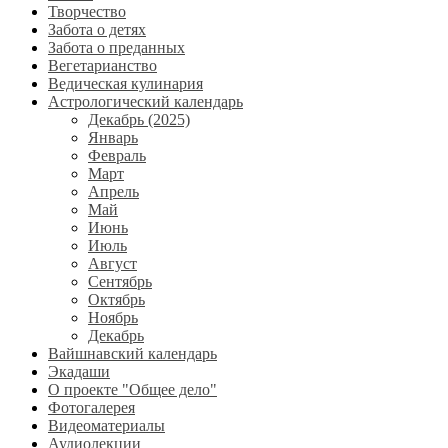
Творчество
Забота о детях
Забота о преданных
Вегетарианство
Ведическая кулинария
Астрологический календарь
Декабрь (2025)
Январь
Февраль
Март
Апрель
Май
Июнь
Июль
Август
Сентябрь
Октябрь
Ноябрь
Декабрь
Вайшнавский календарь
Экадаши
О проекте "Общее дело"
Фотогалерея
Видеоматериалы
Аудиолекции