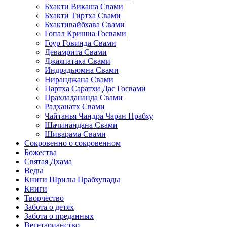
Бхакти Викаша Свами
Бхакти Тиртха Свами
Бхактивайбхава Свами
Гопал Кришна Госвами
Гоур Говинда Свами
Девамрита Свами
Джаяпатака Свами
Индрадьюмна Свами
Ниранджана Свами
Партха Саратхи Дас Госвами
Прахладананда Свами
Радханатх Свами
Чайтанья Чандра Чаран Прабху
Шачинандана Свами
Шиварама Свами
Сокровенно о сокровенном
Божества
Святая Дхама
Веды
Книги Шрилы Прабхупады
Книги
Творчество
Забота о детях
Забота о преданных
Вегетарианство