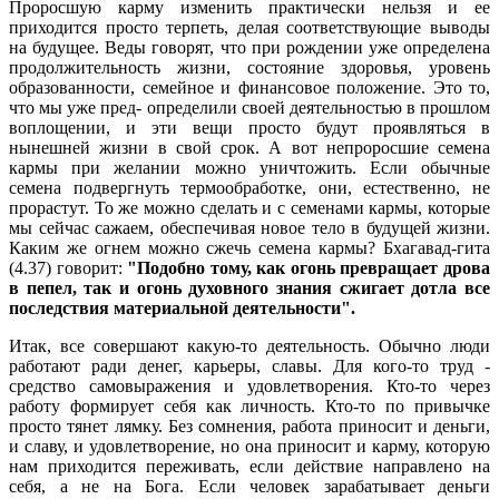
Проросшую карму изменить практически нельзя и ее
приходится просто терпеть, делая соответствующие выводы
на будущее. Веды говорят, что при рождении уже определена
продолжительность жизни, состояние здоровья, уровень
образованности, семейное и финансовое положение. Это то,
что мы уже пред- определили своей деятельностью в прошлом
воплощении, и эти вещи просто будут проявляться в
нынешней жизни в свой срок. А вот непроросшие семена
кармы при желании можно уничтожить. Если обычные
семена подвергнуть термообработке, они, естественно, не
прорастут. То же можно сделать и с семенами кармы, которые
мы сейчас сажаем, обеспечивая новое тело в будущей жизни.
Каким же огнем можно сжечь семена кармы? Бхагавад-гита
(4.37) говорит:
"Подобно тому, как огонь превращает дрова
в пепел, так и огонь духовного знания сжигает дотла все
последствия материальной деятельности".
Итак, все совершают какую-то деятельность. Обычно люди
работают ради денег, карьеры, славы. Для кого-то труд -
средство самовыражения и удовлетворения. Кто-то через
работу формирует себя как личность. Кто-то по привычке
просто тянет лямку. Без сомнения, работа приносит и деньги,
и славу, и удовлетворение, но она приносит и карму, которую
нам приходится переживать, если действие направлено на
себя, а не на Бога. Если человек зарабатывает деньги