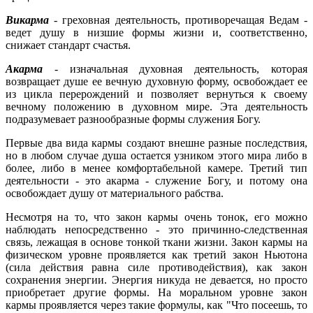
Викарма
- греховная деятельность, противоречащая Ведам -
ведет душу в низшие формы жизни и, соответственно,
снижает стандарт счастья.
Акарма
- изначальная духовная деятельность, которая
возвращает душе ее вечную духовную форму, освобождает ее
из цикла перерождений и позволяет вернуться к своему
вечному положению в духовном мире. Эта деятельность
подразумевает разнообразные формы служения Богу.
Первые два вида кармы создают внешне разные последствия,
но в любом случае душа остается узником этого мира либо в
более, либо в менее комфортабельной камере. Третий тип
деятельности - это акарма - служение Богу, и потому она
освобождает душу от материального рабства.
Несмотря на то, что закон кармы очень тонок, его можно
наблюдать непосредственно - это причинно-следственная
связь, лежащая в основе тонкой ткани жизни. Закон кармы на
физическом уровне проявляется как третий закон Ньютона
(сила действия равна силе противодействия), как закон
сохранения энергии. Энергия никуда не девается, но просто
приобретает другие формы. На моральном уровне закон
кармы проявляется через такие формулы, как "Что посеешь, то