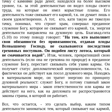
тачку с камнями ради денег, находился на более высоком
уровне, т.к. за этой деятельностью он видел плоды своего
труда, на которые он имел корыстные планы. Его
деятельность тоже связывает его кармой, т.к. он думает лишь о
своем удовлетворении. А тот, кто, катя такую же тяжелую
тачку, понимал, что строит храм, совершал преданное
служение Богу, которое не связывает его кармой, т.к. энергия
деятельности направлена на духовную цель. Бхагавад-гита
(5.10) по этому поводу говорит:
"На том, кто выполняет
свои обязанности без привязанности, отдавая плоды
Всевышнему Господу, не сказываются последствия
греховных поступков. Он подобен листу лотоса, который
не смачивается водой".
Итак, человек, превративший свою
деятельность (если она не греховна по природе) в преданное
служение Богу, перестает связывать себя узами кармы. Он
получает статус дипломатической неприкосновенности, т.к.
фактически он действует как посол духовного мира. Находясь
в материальном мире, он тратит энергию по принципу
духовной реальност: служит Богу, и потому главный закон
материального мира - закон ответственности или кармы не
действует на него, как на дипломата не распространяются
законы страны, в которой он работает.
Все, что остается, - это сделать выбор, каким типом
деятельности заниматься: тем, который связывает нас кармой,