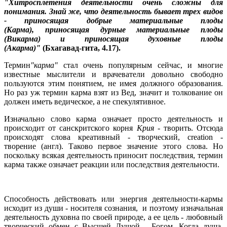
"Хитросплетения деятельности очень сложны для
понимания. Знай же, что деятельность бывает трех видов
- приносящая добрые материальные плоды
(Карма), приносящая дурные материальные плоды
(Викарма) и приносящая духовные плоды
(Акарма)"
(Бхагавад-гита, 4.17).
Термин
"карма"
стал очень популярным сейчас, и многие
известные мыслители и врачеватели довольно свободно
пользуются этим понятием, не имея должного образования.
Но раз уж термин карма взят из Вед, значит и толкование он
должен иметь ведическое, а не спекулятивное.
Изначально слово карма означает просто деятельность и
происходит от санскритского корня
Крия
- творить. Отсюда
происходят слова креативный - творческий, creation -
творение (англ). Таково первое значение этого слова. Но
поскольку всякая деятельность приносит последствия, термин
карма также означает реакции или последствия деятельности.
Способность действовать или энергия деятельности-кармы
исходит из души - носителя сознания, и поэтому изначальная
деятельность духовна по своей природе, а ее цель - любовный
творческий обмен с Высшей Душой - Богом. Когда душа,