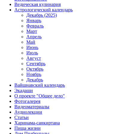
Ведическая кулинария
Астрологический календарь
Декабрь (2025)
Январь
Февраль
Март
Апрель
Май
Июнь
Июль
Август
Сентябрь
Октябрь
Ноябрь
Декабрь
Вайшнавский календарь
Экадаши
О проекте "Общее дело"
Фотогалерея
Видеоматериалы
Аудиолекции
Статьи
Харинама-санкиртана
Пища жизни
Дом Прабхупады