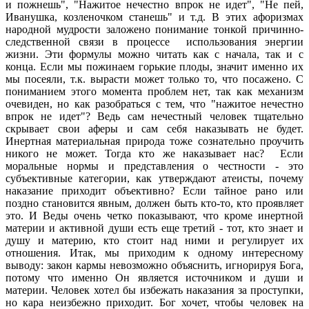
и пожнешь", "Нажитое нечестно впрок не идет", "Не пей,
Иванушка, козленочком станешь" и т.д. В этих афоризмах
народной мудрости заложено понимание тонкой причинно-
следственной связи в процессе использования энергии
жизни. Эти формулы можно читать как с начала, так и с
конца. Если мы пожинаем горькие плоды, значит именно их
мы посеяли, т.к. вырасти может только то, что посажено. С
пониманием этого момента проблем нет, так как механизм
очевиден, но как разобраться с тем, что "нажитое нечестно
впрок не идет"? Ведь сам нечестный человек тщательно
скрывает свои аферы и сам себя наказывать не будет.
Инертная материальная природа тоже сознательно проучить
никого не может. Тогда кто же наказывает нас? Если
моральные нормы и представления о честности - это
субъективные категории, как утверждают атеисты, почему
наказание приходит объективно? Если тайное рано или
поздно становится явным, должен быть кто-то, кто проявляет
это. И Веды очень четко показывают, что кроме инертной
материи и активной души есть еще третий - тот, кто знает и
душу и материю, кто стоит над ними и регулирует их
отношения. Итак, мы приходим к одному интересному
выводу: закон кармы невозможно объяснить, игнорируя Бога,
потому что именно Он является источником и души и
материи. Человек хотел бы избежать наказания за проступки,
но кара неизбежно приходит. Бог хочет, чтобы человек на