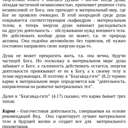
обладая частичной независимостью, принимает решение стать
независимой от Бога, она приходит в материальный мир, где
Бог не проявлен очевидно. В этой инородной среде душа
покрывается соответствующим скафандром - материальным
телом, и теперь энергия души начинает расходоваться
на другую деятельность - обслуживание нужд внешнего тела.
Не действовать вообще душа не может, т.к. ее природа
активна. Она подобна автомобилю без тормозов, ей нужно
постоянно направлять свою энергию куда-то.
Душа не может прекратить жить, т.к. она вечна, будучи
частицей Бога. Но поскольку в материальном мире душа
забывает о Боге, а склонность действовать остается, энергия
деятельности привязывает ее не к Богу, а к своему телу и
телам окружающих. И поэтому в "Бхагавад-гите" (8.2) термин
карма в материальном мире определяется как "деятельность,
направленная на развитие материальных тел".
Далее в "Бхагавад-гите" (4.17) сказано, что карма бывает трех
типов:
Карма
- благочестивая деятельность, совершаемая на основе
рекомендаций Вед. Она гарантирует лучшее материальное
тело в будущей жизни и создает все для материального
процветания.