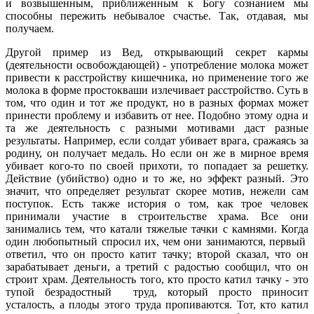
и возвышенным, приближенным к Богу сознанием мы
способны пережить небывалое счастье. Так, отдавая, мы
получаем.
Другой пример из Вед, открывающий секрет кармы
(деятельности освобождающей) - употребление молока может
привести к расстройству кишечника, но применение того же
молока в форме простокваши излечивает расстройство. Суть в
том, что один и тот же продукт, но в разных формах может
принести проблему и избавить от нее. Подобно этому одна и
та же деятельность с разными мотивами даст разные
результаты. Например, если солдат убивает врага, сражаясь за
родину, он получает медаль. Но если он же в мирное время
убивает кого-то по своей прихоти, то попадает за решетку.
Действие (убийство) одно и то же, но эффект разный. Это
значит, что определяет результат скорее мотив, нежели сам
поступок. Есть также история о том, как трое человек
принимали участие в строительстве храма. Все они
занимались тем, что катали тяжелые тачки с камнями. Когда
один любопытный спросил их, чем они занимаются, первый
ответил, что он просто катит тачку; второй сказал, что он
зарабатывает деньги, а третий с радостью сообщил, что он
строит храм. Деятельность того, кто просто катил тачку - это
тупой безрадостный труд, который просто приносит
усталость, а плоды этого труда пропиваются. Тот, кто катил