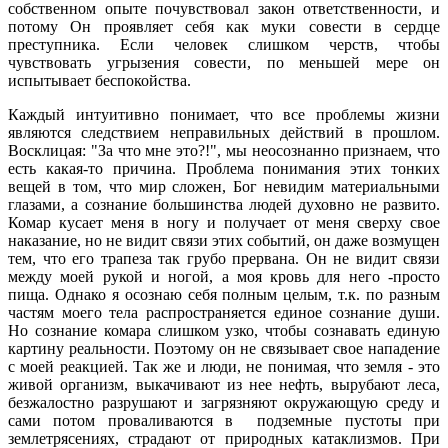
собственном опыте почувствовал закон ответственности, и
потому Он проявляет себя как муки совести в сердце
преступника. Если человек слишком черств, чтобы
чувствовать угрызения совести, по меньшей мере он
испытывает беспокойства.
Каждый интуитивно понимает, что все проблемы жизни
являются следствием неправильных действий в прошлом.
Восклицая: "За что мне это?!", мы неосознанно признаем, что
есть какая-то причина. Проблема понимания этих тонких
вещей в том, что мир сложен, Бог невидим материальными
глазами, а сознание большинства людей духовно не развито.
Комар кусает меня в ногу и получает от меня сверху свое
наказание, но не видит связи этих событий, он даже возмущен
тем, что его трапеза так грубо прервана. Он не видит связи
между моей рукой и ногой, а моя кровь для него -просто
пища. Однако я осознаю себя полным целым, т.к. по разным
частям моего тела распространяется единое сознание души.
Но сознание комара слишком узко, чтобы сознавать единую
картину реальности. Поэтому он не связывает свое нападение
с моей реакцией. Так же и люди, не понимая, что земля - это
живой организм, выкачивают из нее нефть, вырубают леса,
безжалостно разрушают и загрязняют окружающую среду и
сами потом проваливаются в подземные пустоты при
землетрясениях, страдают от природных катаклизмов. При