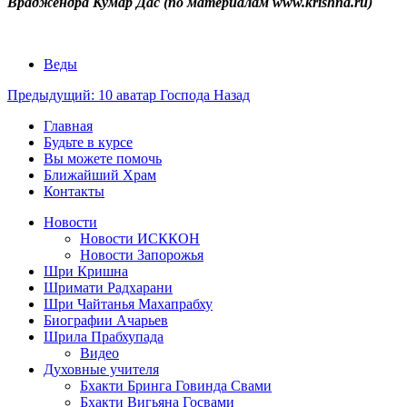
Враджендра Кумар Дас (по материалам www.krishna.ru)
Веды
Предыдущий: 10 аватар Господа
Назад
Главная
Будьте в курсе
Вы можете помочь
Ближайший Храм
Контакты
Новости
Новости ИСККОН
Новости Запорожья
Шри Кришна
Шримати Радхарани
Шри Чайтанья Махапрабху
Биографии Ачарьев
Шрила Прабхупада
Видео
Духовные учителя
Бхакти Бринга Говинда Свами
Бхакти Вигьяна Госвами