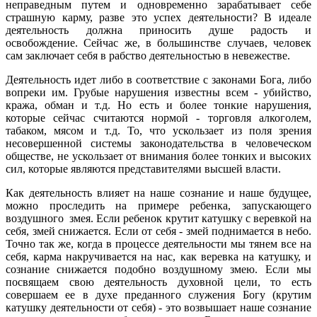
неправедным путем и одновременно зарабатывает себе
страшную карму, разве это успех деятельности? В идеале
деятельность должна приносить душе радость и
освобождение. Сейчас же, в большинстве случаев, человек
сам заключает себя в рабство деятельностью в невежестве.
Деятельность идет либо в соответствие с законами Бога, либо
вопреки им. Грубые нарушения известны всем - убийство,
кража, обман и т.д. Но есть и более тонкие нарушения,
которые сейчас считаются нормой - торговля алкоголем,
табаком, мясом и т.д. То, что ускользает из поля зрения
несовершенной системы законодательства в человеческом
обществе, не ускользает от внимания более тонких и высоких
сил, которые являются представителями высшей власти.
Как деятельность влияет на наше сознание и наше будущее,
можно проследить на примере ребенка, запускающего
воздушного змея. Если ребенок крутит катушку с веревкой на
себя, змей снижается. Если от себя - змей поднимается в небо.
Точно так же, когда в процессе деятельности мы тянем все на
себя, карма накручивается на нас, как веревка на катушку, и
сознание снижается подобно воздушному змею. Если мы
посвящаем свою деятельность духовной цели, то есть
совершаем ее в духе преданного служения Богу (крутим
катушку деятельности от себя) - это возвышает наше сознание