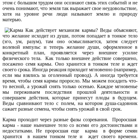
этом с большим трудом они осознают связь этих событий и не
очень понимают, что земля так выражает свое неудовольствие,
хотя на уровне речи люди называют землю и природу
матерью.
Как действует механизм кармы? Веды объясняют,
что желание исходит из души, потом попадает в тонкое тело
(эго, ум, разум), там оно осмысливается, затем следует
волевой импульс и теперь желание души, оформленное в
конкретный план, проявляется через внешнее усилие
физического тела. Как только внешнее действие совершено,
посажено семя кармы. Оно хранится в тонком теле и ждет
своего срока. Иногда реакция приходит мгновенно (например,
если мы взялись за оголенный провод). А иногда требуется
время, чтобы семя кармы проросло. Мы можем посадить что-
то весной, а урожай снять только осенью. Каждое мгновенье
мы переживаем последствия прошлой деятельности и
совершаем действия, которые принесут плоды в будущем.
Веды сравнивают тело с полем, на котором душа-садовник
сажает разные семена, чтобы снять урожай в свой срок.
Карма проходит через разные фазы созревания. Проросшая
карма - наше нынешнее тело со всеми его достоинствами и
недостатками. Не проросшая еще карма в форме семян
хранится в нашем тонком теле и ждет своего времени.