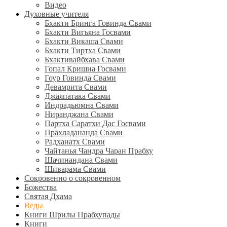
Видео
Духовные учителя
Бхакти Бринга Говинда Свами
Бхакти Вигьяна Госвами
Бхакти Викаша Свами
Бхакти Тиртха Свами
Бхактивайбхава Свами
Гопал Кришна Госвами
Гоур Говинда Свами
Девамрита Свами
Джаяпатака Свами
Индрадьюмна Свами
Ниранджана Свами
Партха Саратхи Дас Госвами
Прахладананда Свами
Радханатх Свами
Чайтанья Чандра Чаран Прабху
Шачинандана Свами
Шиварама Свами
Сокровенно о сокровенном
Божества
Святая Дхама
Веды
Книги Шрилы Прабхупады
Книги