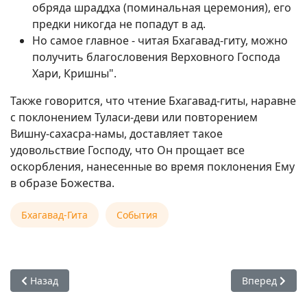
обряда шраддха (поминальная церемония), его
предки никогда не попадут в ад.
Но самое главное - читая Бхагавад-гиту, можно
получить благословения Верховного Господа
Хари, Кришны".
Также говорится, что чтение Бхагавад-гиты, наравне
с поклонением Туласи-деви или повторением
Вишну-сахасра-намы, доставляет такое
удовольствие Господу, что Он прощает все
оскорбления, нанесенные во время поклонения Ему
в образе Божества.
Бхагавад-Гита
События
Предыдущий: Е.С. Бхакти Вигьяна Госвами — Что такое Вед
Следующий: П
Назад
Вперед