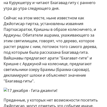
на Курукшетру и читают Бхагавад-гиту с раннего
утра до утра следующего дня.
Сейчас на этом месте, ныне известном как
Джйотисар-тиртха, установлены изваяния
Партхасаратхи, Кришны в образе колесничего, и
Арджуны. Обитатели ашрама, ухаживающего за
этим святилищем, говорят, что дерево, которое
растет рядом с ним, потомок того самого дерева,
под которым была рассказана Бхагавад-гита.
Вайшнавы предлагают арати "Бхагават-гите" и
Кришне с Арджуной на колеснице, предлагают
светильники озеру Брахмы (Брахма-саровар),
декламируют шлоки и объясняют значение
"Бхагавад-гиты".
Преданные, у которых нет возможности посетить
Джйотисар, могут отметить это событие иначе.