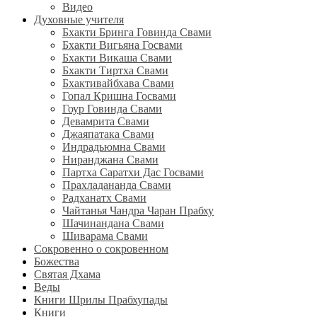
Видео
Духовные учителя
Бхакти Бринга Говинда Свами
Бхакти Вигьяна Госвами
Бхакти Викаша Свами
Бхакти Тиртха Свами
Бхактивайбхава Свами
Гопал Кришна Госвами
Гоур Говинда Свами
Девамрита Свами
Джаяпатака Свами
Индрадьюмна Свами
Ниранджана Свами
Партха Саратхи Дас Госвами
Прахладананда Свами
Радханатх Свами
Чайтанья Чандра Чаран Прабху
Шачинандана Свами
Шиварама Свами
Сокровенно о сокровенном
Божества
Святая Дхама
Веды
Книги Шрилы Прабхупады
Книги