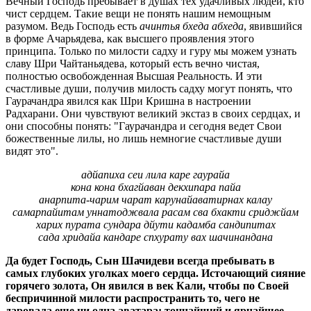
Вечный Господь пребывает в душах тех удачливых людей, кто
чист сердцем. Такие вещи не понять нашим немощным
разумом. Ведь Господь есть
ачинтья бхеда абхеда
, явившийся
в форме Ачарьядева, как высшего проявления этого
принципа. Только по милости садху и гуру мы можем узнать
славу Шри Чайтаньядева, который есть вечно чистая,
полностью освобожденная Высшая Реальность. И эти
счастливые души, получив милость садху могут понять, что
Гаурачандра явился как Шри Кришна в настроении
Радхарани. Они чувствуют великий экстаз в своих сердцах, и
они способны понять: "Гаурачандра и сегодня ведет Свои
божественные лилы, но лишь немногие счастливые души
видят это".
адйапиха сеи лила каре гаурайа
кона кона бхагйаван декхипара пайа
анарпита-чарим чарат карунайаватирнах калау
самарпайитам уннатоджвала расам сва бхакти сриджйам
харих пурата сундара дйути кадамба сандипитах
сада хридайа кандаре спхурату вах шачинандана
Да будет Господь, Сын Шачидеви всегда пребывать в
самых глубоких уголках моего сердца. Источающий сияние
горячего золота, Он явился в век Кали, чтобы по Своей
беспричинной милости распространить то, чего не
даровала еще ни одна аватара: тончайший и ярчайшее