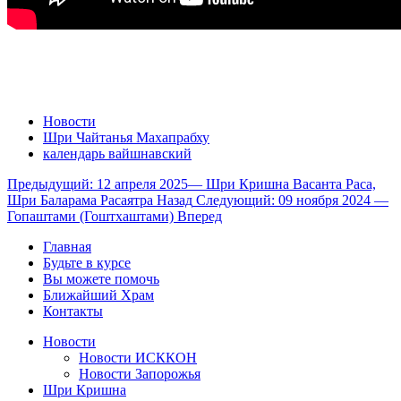
Новости
Шри Чайтанья Махапрабху
календарь вайшнавский
Предыдущий: 12 апреля 2025— Шри Кришна Васанта Раса,
Шри Баларама Расаятра
Назад
Следующий: 09 ноября 2024 —
Гопаштами (Гоштхаштами)
Вперед
Главная
Будьте в курсе
Вы можете помочь
Ближайший Храм
Контакты
Новости
Новости ИСККОН
Новости Запорожья
Шри Кришна