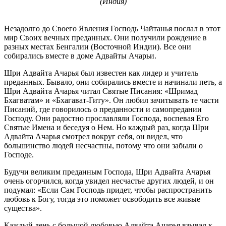
(Индия)
Незадолго до Своего Явления Господь Чайтанья послал в этот
мир Своих вечных преданных. Они получили рождение в
разных местах Бенгалии (Восточной Индии). Все они
собирались вместе в доме Адвайты Ачарьи.
Шри Адвайта Ачарья был известен как лидер и учитель
преданных. Бывало, они собирались вместе и начинали петь, а
Шри Адвайта Ачарья читал Святые Писания: «Шримад
Бхагватам» и «Бхагават-Гиту». Он любил зачитывать те части
Писаний, где говорилось о преданности и самопредании
Господу. Они радостно прославляли Господа, воспевая Его
Святые Имена и беседуя о Нем. Но каждый раз, когда Шри
Адвайта Ачарья смотрел вокруг себя, он видел, что
большинство людей несчастны, потому что они забыли о
Господе.
Будучи великим преданным Господа, Шри Адвайта Ачарья
очень огорчился, когда увидел несчастье других людей, и он
подумал: «Если Сам Господь придет, чтобы распространить
любовь к Богу, тогда это поможет освободить все живые
существа».
Каждый день с большой любовью Адвайта Ачарья взывал к