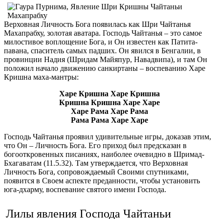
Верховная Личность Бога появилась как Шри Чайтанья
Махапрабху, золотая аватара. Господь Чайтанья – это самое
милостивое воплощение Бога, и Он известен как Патита-
павана, спаситель самых падших. Он явился в Бенгалии, в
провинции Надия (Шридам Майяпур, Навадвипа), и там Он
положил начало движению санкиртаны – воспеванию Харе
Кришна маха-мантры:
Харе Кришна Харе Кришна
Кришна Кришна Харе Харе
Харе Рама Харе Рама
Рама Рама Харе Харе
Господь Чайтанья проявил удивительные игры, доказав этим,
что Он – Личность Бога. Его приход был предсказан в
богооткровенных писаниях, наиболее очевидно в Шримад-
Бхагаватам (11.5.32). Там утверждается, что Верховная
Личность Бога, сопровождаемый Своими спутниками,
появится в Своем аспекте преданности, чтобы установить
юга-дхарму, воспевание святого имени Господа.
Лилы явления Господа Чайтаньи