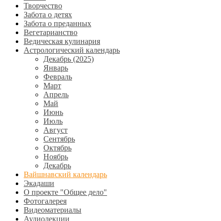
Творчество
Забота о детях
Забота о преданных
Вегетарианство
Ведическая кулинария
Астрологический календарь
Декабрь (2025)
Январь
Февраль
Март
Апрель
Май
Июнь
Июль
Август
Сентябрь
Октябрь
Ноябрь
Декабрь
Вайшнавский календарь
Экадаши
О проекте "Общее дело"
Фотогалерея
Видеоматериалы
Аудиолекции