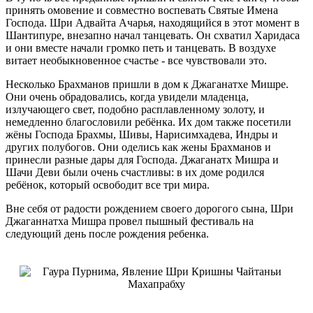
принять омовение и совместно воспевать Святые Имена
Господа. Шри Адвайта Ачарья, находящийся в этот момент в
Шантипуре, внезапно начал танцевать. Он схватил Харидаса
и они вместе начали громко петь и танцевать. В воздухе
витает необыкновенное счастье - все чувствовали это.
Несколько Брахманов пришли в дом к Джаганатхе Мишре.
Они очень обрадовались, когда увидели младенца,
излучающего свет, подобно расплавленному золоту, и
немедленно благословили ребёнка. Их дом также посетили
жёны Господа Брахмы, Шивы, Нарисимхадева, Индры и
других полубогов. Они оделись как жены Брахманов и
принесли разные дары для Господа. Джаганатх Мишра и
Шачи Деви были очень счастливы: в их доме родился
ребёнок, который освободит все три мира.
Вне себя от радости рождением своего дорогого сына, Шри
Джаганнатха Мишра провел пышный фестиваль на
следующий день после рождения ребенка.