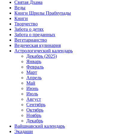
Святая Дхама
Веды
Книги Шрилы Прабхупады
Книги
Творчество
Забота о детях
Забота о преданных
Вегетарианство
Ведическая кулинария
Астрологический календарь
Декабрь (2025)
Январь
Февраль
Март
Апрель
Май
Июнь
Июль
Август
Сентябрь
Октябрь
Ноябрь
Декабрь
Вайшнавский календарь
Экадаши