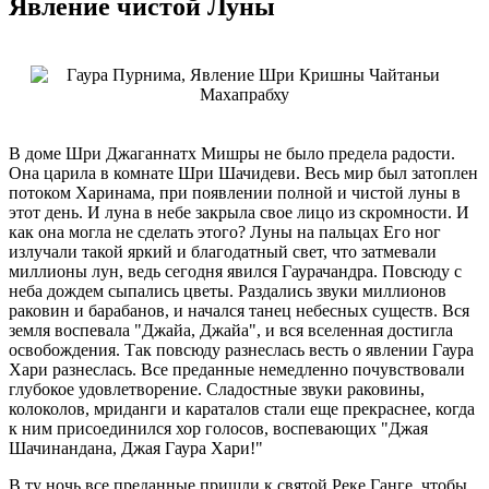
Явление чистой Луны
В доме Шри Джаганнатх Мишры не было предела радости.
Она царила в комнате Шри Шачидеви. Весь мир был затоплен
потоком Харинама, при появлении полной и чистой луны в
этот день. И луна в небе закрыла свое лицо из скромности. И
как она могла не сделать этого? Луны на пальцах Его ног
излучали такой яркий и благодатный свет, что затмевали
миллионы лун, ведь сегодня явился Гаурачандра. Повсюду с
неба дождем сыпались цветы. Раздались звуки миллионов
раковин и барабанов, и начался танец небесных существ. Вся
земля воспевала "Джайа, Джайа", и вся вселенная достигла
освобождения. Так повсюду разнеслась весть о явлении Гаура
Хари разнеслась. Все преданные немедленно почувствовали
глубокое удовлетворение. Сладостные звуки раковины,
колоколов, мриданги и караталов стали еще прекраснее, когда
к ним присоединился хор голосов, воспевающих "Джая
Шачинандана, Джая Гаура Хари!"
В ту ночь все преданные пришли к святой Реке Ганге, чтобы