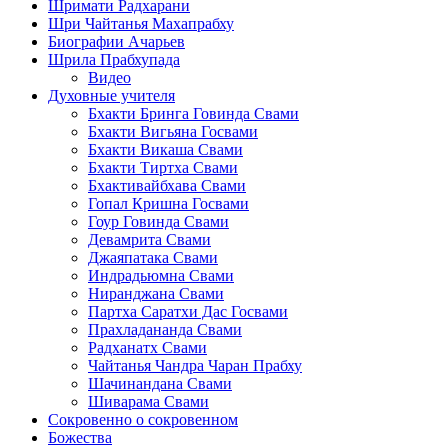
Шримати Радхарани
Шри Чайтанья Махапрабху
Биографии Ачарьев
Шрила Прабхупада
Видео
Духовные учителя
Бхакти Бринга Говинда Свами
Бхакти Вигьяна Госвами
Бхакти Викаша Свами
Бхакти Тиртха Свами
Бхактивайбхава Свами
Гопал Кришна Госвами
Гоур Говинда Свами
Девамрита Свами
Джаяпатака Свами
Индрадьюмна Свами
Ниранджана Свами
Партха Саратхи Дас Госвами
Прахладананда Свами
Радханатх Свами
Чайтанья Чандра Чаран Прабху
Шачинандана Свами
Шиварама Свами
Сокровенно о сокровенном
Божества