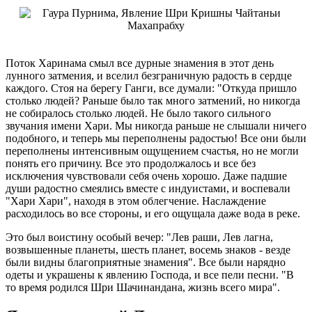
Поток Харинама смыл все дурные знамения в этот день
лунного затмения, и вселил безграничную радость в сердце
каждого. Стоя на берегу Ганги, все думали: "Откуда пришло
столько людей? Раньше было так много затмений, но никогда
не собиралось столько людей. Не было такого сильного
звучания имени Хари. Мы никогда раньше не слышали ничего
подобного, и теперь мы переполнены радостью! Все они были
переполнены интенсивным ощущением счастья, но не могли
понять его причину. Все это продолжалось и все без
исключения чувствовали себя очень хорошо. Даже падшие
души радостно смеялись вместе с индуистами, и воспевали
"Хари Хари", находя в этом облегчение. Наслаждение
расходилось во все стороны, и его ощущала даже вода в реке.
Это был воистину особый вечер: "Лев раши, Лев лагна,
возвышенные планеты, шесть планет, восемь знаков - везде
были видны благоприятные знамения". Все были нарядно
одеты и украшены к явлению Господа, и все пели песни. "В
то время родился Шри Шачинандана, жизнь всего мира".