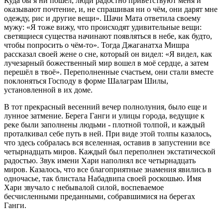
Куда бы я ни пошел, люди радостно приветствуют меня и
оказывают почтение, и, не спрашивая ни о чём, они дарят мне
одежду, рис и другие вещи». Шачи Мата ответила своему
мужу: «Я тоже вижу, что происходят удивительные вещи:
светящиеся существа начинают появляться в небе, как будто,
чтобы попросить о чём-то». Тогда Джаганатха Мишра
рассказал своей жене о сне, который он видел: «Я видел, как
лучезарный божественный мир вошел в моё сердце, а затем
перешёл в твоё». Переполненные счастьем, они стали вместе
поклоняться Господу в форме Шалаграм Шилы,
установленной в их доме.
В тот прекрасный весенний вечер полнолуния, было еще и
лунное затмение. Берега Ганги и улицы города, ведущие к
реке были заполнены людьми - плотной толпой, и каждый
проталкивал себе путь в ней. При виде этой толпы казалось,
что здесь собралась вся вселенная, оставив в запустении все
четырнадцать миров. Каждый был переполнен экстатической
радостью. Звук имени Хари наполнял все четырнадцать
миров. Казалось, что все благоприятные знамения явились в
одночасье, так блистала Набадвипа своей роскошью. Имя
Хари звучало с небывалой силой, воспеваемое
бесчисленными преданными, собравшимися на берегах
Ганги.