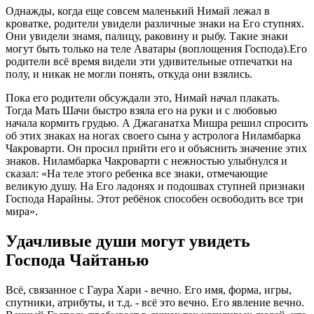
Однажды, когда еще совсем маленький Нимай лежал в
кроватке, родители увидели различные знаки на Его ступнях.
Они увидели знамя, палицу, раковину и рыбу. Такие знаки
могут быть только на теле Аватары (воплощения Господа).Его
родители всё время видели эти удивительные отпечатки на
полу, и никак не могли понять, откуда они взялись.
Пока его родители обсуждали это, Нимай начал плакать.
Тогда Мать Шачи быстро взяла его на руки и с любовью
начала кормить грудью. А Джаганатха Мишра решил спросить
об этих знаках на ногах своего сына у астролога Ниламбарка
Чакроварти. Он просил прийти его и объяснить значение этих
знаков. Ниламбарка Чакроварти с нежностью улыбнулся и
сказал: «На теле этого ребенка все знаки, отмечающие
великую душу. На Его ладонях и подошвах ступней признаки
Господа Нарайны. Этот ребёнок способен освободить все три
мира».
Удачливые души могут увидеть
Господа Чайтанью
Всё, связанное с Гаура Хари - вечно. Его имя, форма, игры,
спутники, атрибуты, и т.д. - всё это вечно. Его явление вечно.