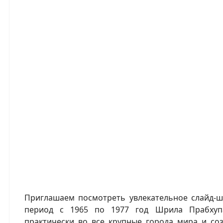
Приглашаем посмотреть увлекательное слайд-ш
период с 1965 по 1977 год Шрила Прабхуп
практически во все крупные города мира и со