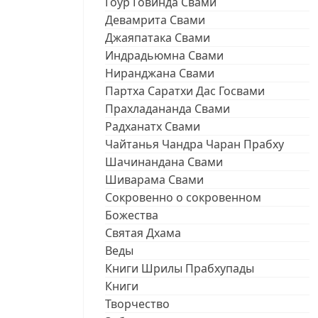
Гоур Говинда Свами
Девамрита Свами
Джаяпатака Свами
Индрадьюмна Свами
Ниранджана Свами
Партха Саратхи Дас Госвами
Прахладананда Свами
Радханатх Свами
Чайтанья Чандра Чаран Прабху
Шачинандана Свами
Шиварама Свами
Сокровенно о сокровенном
Божества
Святая Дхама
Веды
Книги Шрилы Прабхупады
Книги
Творчество