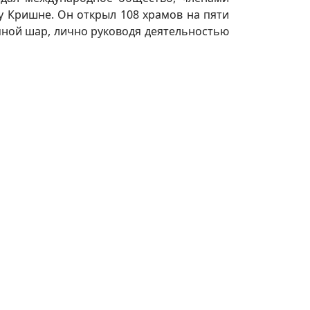
у Кришне. Он открыл 108 храмов на пяти
мной шар, лично руководя деятельностью
аудиолекции, киртаны и бхаджаны