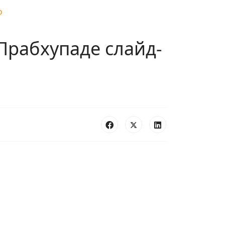
о
рабхупаде слайд-