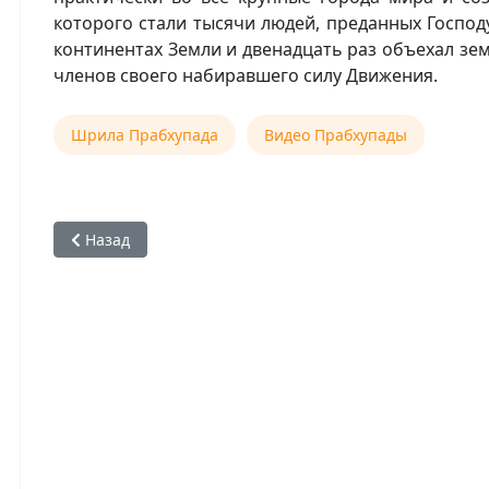
которого стали тысячи людей, преданных Господ
континентах Земли и двенадцать раз объехал зе
членов своего набиравшего силу Движения.
Шрила Прабхупада
Видео Прабхупады
Предыдущий: Шрила Прабхупада: видеоархив, книги, 
Назад