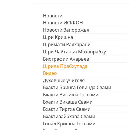
Новости
Новости ИСККОН
Новости Запорожья
Шри Кришна
Шримати Радхарани
Шри Чайтанья Махапрабху
Биографии Ачарьев
Шрила Прабхупада
Видео
Духовные учителя
Бхакти Бринга Говинда Свами
Бхакти Вигьяна Госвами
Бхакти Викаша Свами
Бхакти Тиртха Свами
Бхактивайбхава Свами
Гопал Кришна Госвами