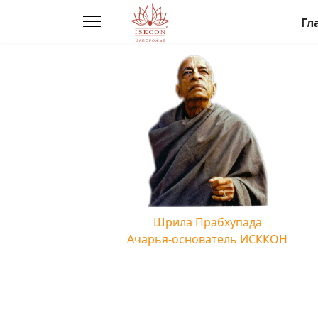
Гл
Шрила Прабхупада
Ачарья-основатель ИСККОН