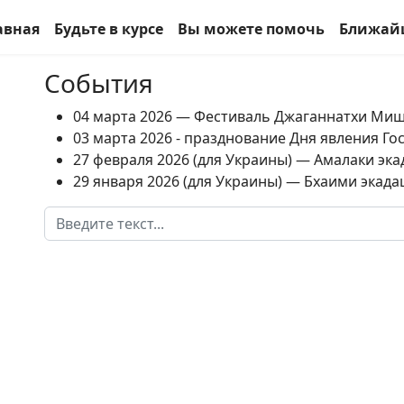
авная
Будьте в курсе
Вы можете помочь
Ближай
События
04 марта 2026 — Фестиваль Джаганнатхи Ми
03 марта 2026 - празднование Дня явления Г
27 февраля 2026 (для Украины) — Амалаки экад
29 января 2026 (для Украины) — Бхаими экадаш
Поиск
Type 2 or more characters for results.