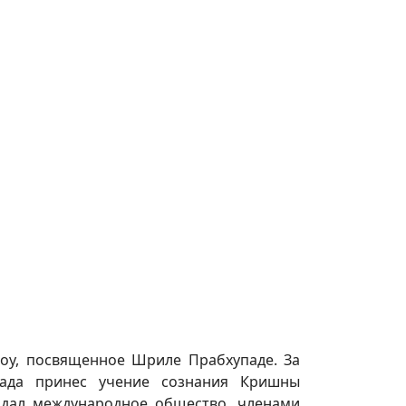
оу, посвященное Шриле Прабхупаде. За
ада принес учение сознания Кришны
здал международное общество, членами