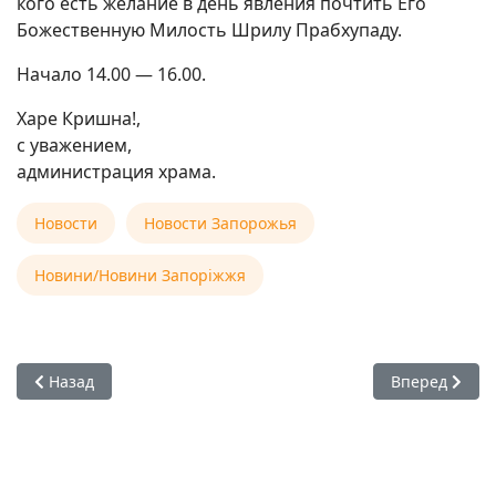
кого есть желание в день явления почтить Его
Божественную Милость Шрилу Прабхупаду.
Начало 14.00 — 16.00.
Харе Кришна!,
с уважением,
администрация храма.
Новости
Новости Запорожья
Новини/Новини Запоріжжя
Предыдущий: 07 сентября 2025 - Принятие Шрилой Прабх
Следующий: 1
Назад
Вперед