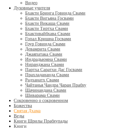
Видео
Духовные учителя
Бхакти Бринга Говинда Свами
Бхакти Вигьяна Госвами
Бхакти Викаша Свами
Бхакти Тиртха Свами
Бхактивайбхава Свами
Гопал Кришна Госвами
Гоур Говинда Свами
Девамрита Свами
Джаяпатака Свами
Индрадьюмна Свами
Ниранджана Свами
Партха Саратхи Дас Госвами
Прахладананда Свами
Радханатх Свами
Чайтанья Чандра Чаран Прабху
Шачинандана Свами
Шиварама Свами
Сокровенно о сокровенном
Божества
Святая Дхама
Веды
Книги Шрилы Прабхупады
Книги