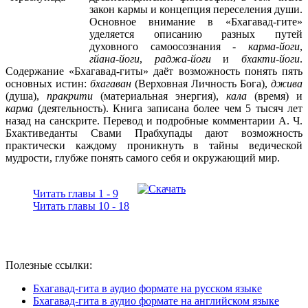
закон кармы и концепция переселения души.
Основное внимание в «Бхагавад-гите»
уделяется описанию разных путей
духовного самоосознания -
карма-йоги
,
гйана-йоги
,
раджа-йоги
и
бхакти-йоги
.
Содержание «Бхагавад-гиты» даёт возможность понять пять
основных истин:
бхагаван
(Верховная Личность Бога),
джива
(душа),
пракрити
(материальная энергия),
кала
(время) и
карма
(деятельность). Книга записана более чем 5 тысяч лет
назад на санскрите. Перевод и подробные комментарии А. Ч.
Бхактиведанты Свами Прабхупады дают возможность
практически каждому проникнуть в тайны ведической
мудрости, глубже понять самого себя и окружающий мир.
Читать главы 1 - 9
Читать главы 10 - 18
Полезные ссылки:
Бхагавад-гита в аудио формате на русском языке
Бхагавад-гита в аудио формате на английском языке