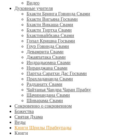
Видео
Духовные учителя
Бхакти Бринга Говинда Свами
Бхакти Вигьяна Госвами
Бхакти Викаша Свами
Бхакти Тиртха Свами
Бхактивайбхава Свами
Гопал Кришна Госвами
Гоур Говинда Свами
Девамрита Свами
Джаяпатака Свами
Индрадьюмна Свами
Ниранджана Свами
Партха Саратхи Дас Госвами
Прахладананда Свами
Радханатх Свами
Чайтанья Чандра Чаран Прабху
Шачинандана Свами
Шиварама Свами
Сокровенно о сокровенном
Божества
Святая Дхама
Веды
Книги Шрилы Прабхупады
Книги