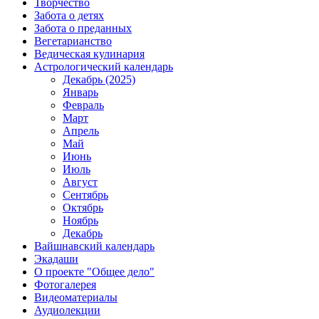
Творчество
Забота о детях
Забота о преданных
Вегетарианство
Ведическая кулинария
Астрологический календарь
Декабрь (2025)
Январь
Февраль
Март
Апрель
Май
Июнь
Июль
Август
Сентябрь
Октябрь
Ноябрь
Декабрь
Вайшнавский календарь
Экадаши
О проекте "Общее дело"
Фотогалерея
Видеоматериалы
Аудиолекции