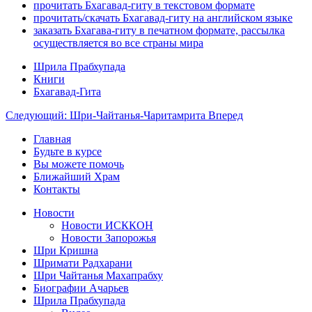
прочитать Бхагавад-гиту в текстовом формате
прочитать/скачать Бхагавад-гиту на английском языке
заказать Бхагава-гиту в печатном формате, рассылка
осуществляется во все страны мира
Шрила Прабхупада
Книги
Бхагавад-Гита
Следующий: Шри-Чайтанья-Чаритамрита
Вперед
Главная
Будьте в курсе
Вы можете помочь
Ближайший Храм
Контакты
Новости
Новости ИСККОН
Новости Запорожья
Шри Кришна
Шримати Радхарани
Шри Чайтанья Махапрабху
Биографии Ачарьев
Шрила Прабхупада