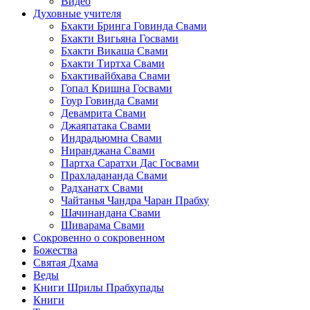
Видео
Духовные учителя
Бхакти Бринга Говинда Свами
Бхакти Вигьяна Госвами
Бхакти Викаша Свами
Бхакти Тиртха Свами
Бхактивайбхава Свами
Гопал Кришна Госвами
Гоур Говинда Свами
Девамрита Свами
Джаяпатака Свами
Индрадьюмна Свами
Ниранджана Свами
Партха Саратхи Дас Госвами
Прахладананда Свами
Радханатх Свами
Чайтанья Чандра Чаран Прабху
Шачинандана Свами
Шиварама Свами
Сокровенно о сокровенном
Божества
Святая Дхама
Веды
Книги Шрилы Прабхупады
Книги