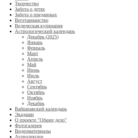
Творчество
Забота о детях
Забота о преданных
Вегетарианство
Ведическая кулинария
Астрологический календарь
Декабрь (2025)
Январь
Февраль
Март
Апрель
Май
Июнь
Июль
Август
Сентябрь
Октябрь
Ноябрь
Декабрь
Вайшнавский календарь
Экадаши
О проекте "Общее дело"
Фотогалерея
Видеоматериалы
Аудиолекции