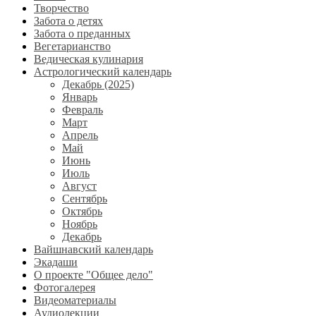
Творчество
Забота о детях
Забота о преданных
Вегетарианство
Ведическая кулинария
Астрологический календарь
Декабрь (2025)
Январь
Февраль
Март
Апрель
Май
Июнь
Июль
Август
Сентябрь
Октябрь
Ноябрь
Декабрь
Вайшнавский календарь
Экадаши
О проекте "Общее дело"
Фотогалерея
Видеоматериалы
Аудиолекции