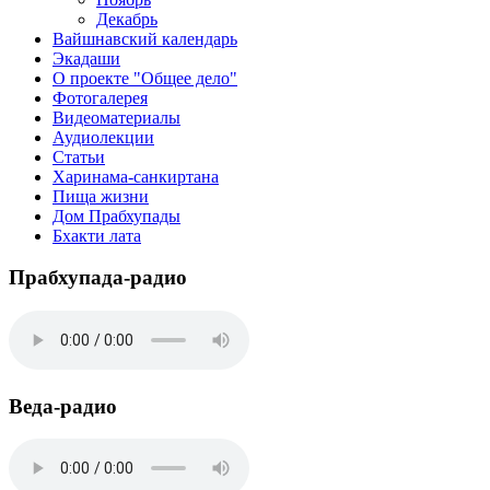
Декабрь
Вайшнавский календарь
Экадаши
О проекте "Общее дело"
Фотогалерея
Видеоматериалы
Аудиолекции
Статьи
Харинама-санкиртана
Пища жизни
Дом Прабхупады
Бхакти лата
Прабхупада-радио
Веда-радио