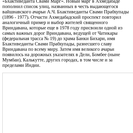
«Бхактиведанта Свами Марг». Новый марг в Ахмедабаде
пополнил список улиц, названных в честь выдающегося
вайшнавского ачарьи А.Ч. Бхактиведанты Свами Прабхупады
(1896 - 1977). Отчасти Ахмедабадский проспект повторил
аналогичный пример и выбор жителей священного
Вриндавана, которые еще в 1978 году присвоили одной из
самых важных дорог Вриндавана, ведущей от Чатикары
(федеральная трасса № 19) до храма Банки Бихари, имя
Бхактиведанты Свами Прабхупады, разнесшего славу
Вриндавана по всему миру. Затем имя великого ачарьи
появилось на дорожных указателях в Дели, Бомбее (ныне
Мумбаи), Калькутте, других городах, в том числе и за
пределами Индии.