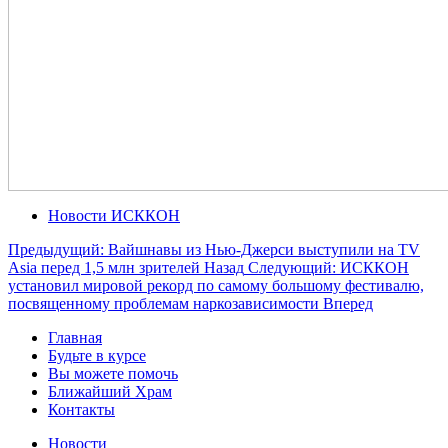
Новости ИСККОН
Предыдущий: Вайшнавы из Нью-Джерси выступили на TV
Asia перед 1,5 млн зрителей
Назад
Следующий: ИСККОН
установил мировой рекорд по самому большому фестивалю,
посвященному проблемам наркозависимости
Вперед
Главная
Будьте в курсе
Вы можете помочь
Ближайший Храм
Контакты
Новости