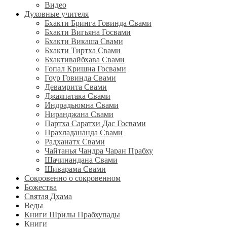
Видео
Духовные учителя
Бхакти Бринга Говинда Свами
Бхакти Вигьяна Госвами
Бхакти Викаша Свами
Бхакти Тиртха Свами
Бхактивайбхава Свами
Гопал Кришна Госвами
Гоур Говинда Свами
Девамрита Свами
Джаяпатака Свами
Индрадьюмна Свами
Ниранджана Свами
Партха Саратхи Дас Госвами
Прахладананда Свами
Радханатх Свами
Чайтанья Чандра Чаран Прабху
Шачинандана Свами
Шиварама Свами
Сокровенно о сокровенном
Божества
Святая Дхама
Веды
Книги Шрилы Прабхупады
Книги