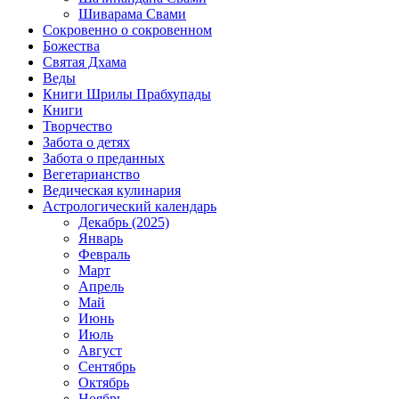
Шиварама Свами
Сокровенно о сокровенном
Божества
Святая Дхама
Веды
Книги Шрилы Прабхупады
Книги
Творчество
Забота о детях
Забота о преданных
Вегетарианство
Ведическая кулинария
Астрологический календарь
Декабрь (2025)
Январь
Февраль
Март
Апрель
Май
Июнь
Июль
Август
Сентябрь
Октябрь
Ноябрь