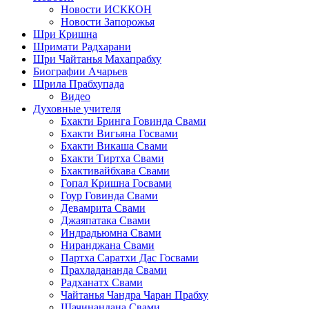
Новости ИСККОН
Новости Запорожья
Шри Кришна
Шримати Радхарани
Шри Чайтанья Махапрабху
Биографии Ачарьев
Шрила Прабхупада
Видео
Духовные учителя
Бхакти Бринга Говинда Свами
Бхакти Вигьяна Госвами
Бхакти Викаша Свами
Бхакти Тиртха Свами
Бхактивайбхава Свами
Гопал Кришна Госвами
Гоур Говинда Свами
Девамрита Свами
Джаяпатака Свами
Индрадьюмна Свами
Ниранджана Свами
Партха Саратхи Дас Госвами
Прахладананда Свами
Радханатх Свами
Чайтанья Чандра Чаран Прабху
Шачинандана Свами