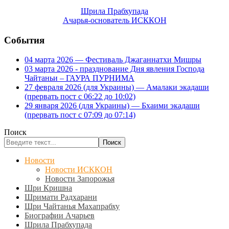
Шрила Прабхупада
Ачарья-основатель ИСККОН
События
04 марта 2026 — Фестиваль Джаганнатхи Мишры
03 марта 2026 - празднование Дня явления Господа
Чайтаньи – ГАУРА ПУРНИМА
27 февраля 2026 (для Украины) — Амалаки экадаши
(прервать пост с 06:22 до 10:02)
29 января 2026 (для Украины) — Бхаими экадаши
(прервать пост с 07:09 до 07:14)
Поиск
Поиск
Новости
Новости ИСККОН
Новости Запорожья
Шри Кришна
Шримати Радхарани
Шри Чайтанья Махапрабху
Биографии Ачарьев
Шрила Прабхупада