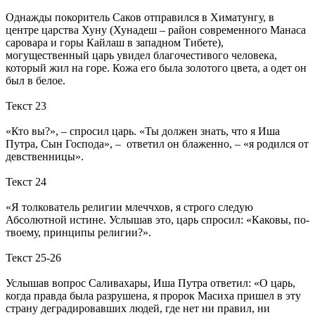
Однажды покоритель Саков отправился в Химатунгу, в
центре царства Хуну (Хунадеш – район современного Манаса
саровара и горы Кайлаш в западном Тибете),
могущественный царь увидел благочестивого человека,
который жил на горе. Кожа его была золотого цвета, а одет он
был в белое.
Текст 23
«Кто вы?», – спросил царь. «Ты должен знать, что я Иша
Путра, Сын Господа», – ответил он блаженно, – «я родился от
девственницы».
Текст 24
«Я толкователь религии млеччхов, я строго следую
Абсолютной истине. Услышав это, царь спросил: «Каковы, по-
твоему, принципы религии?».
Текст 25-26
Услышав вопрос Саливахары, Иша Путра ответил: «О царь,
когда правда была разрушена, я пророк Масиха пришел в эту
страну деградировавших людей, где нет ни правил, ни