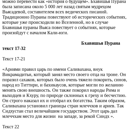
можно перевести как «история о будущем». Бхавишья Пурана
была записана около 5 000 лет назад святым мудрецом
Вьясадевой, составителем всех ведических писаний.
Традиционно Пураны повествуют об исторических событиях,
которые уже происходили во Вселенной, но в случае
Бхавишья пураны Вьяса повествует о событиях, которые
произойдут с началом Кали-юги.
Бхавишья Пурана
текст 17-32
Текст 17-21
«Ариями правил царь по имени Саливахана, внук
Викрамадитьи, который занял место своего отца на троне. Он
поразил сахаков, которых было очень тяжело покорить, синов,
народ из Титтири, и бахикаусов, которые могли по желанию
менять свою внешность. Он также покорил народы Рима и
выходцев и Кхуру, по природе склонных к греху и бесчестию.
Он строго наказал их и отобрал их богатства. Таким образом,
Саливахана установил границы стран млеччхов и ариев. Так
Сидхустан стал величайшим государством. Этот царь дал
млеччхам место для жизни на западе, за рекой Синдх ».
Текст 22