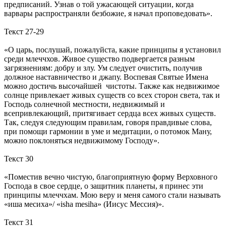
предписаний. Узнав о той ужасающей ситуации, когда
варвары распространяли безбожие, я начал проповедовать».
Текст 27-29
«О царь, послушай, пожалуйста, какие принципы я установил
среди млеччхов. Живое существо подвергается разным
загрязнениям: добру и злу. Ум следует очистить, получив
должное наставничество и джапу. Воспевая Святые Имена
можно достичь высочайшей чистоты. Также как недвижимое
солнце привлекает живых существ со всех сторон света, так и
Господь солнечной местности, недвижимый и
всепривлекающий, притягивает сердца всех живых существ.
Так, следуя следующим правилам, говоря правдивые слова,
при помощи гармонии в уме и медитации, о потомок Ману,
можно поклоняться недвижимому Господу».
Текст 30
«Поместив вечно чистую, благоприятную форму Верховного
Господа в свое сердце, о защитник планеты, я принес эти
принципы млеччхам. Мою веру и меня самого стали называть
«иша месиха»/ «isha mesiha» (Иисус Мессия)».
Текст 31