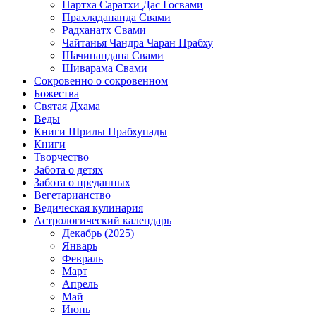
Партха Саратхи Дас Госвами
Прахладананда Свами
Радханатх Свами
Чайтанья Чандра Чаран Прабху
Шачинандана Свами
Шиварама Свами
Сокровенно о сокровенном
Божества
Святая Дхама
Веды
Книги Шрилы Прабхупады
Книги
Творчество
Забота о детях
Забота о преданных
Вегетарианство
Ведическая кулинария
Астрологический календарь
Декабрь (2025)
Январь
Февраль
Март
Апрель
Май
Июнь