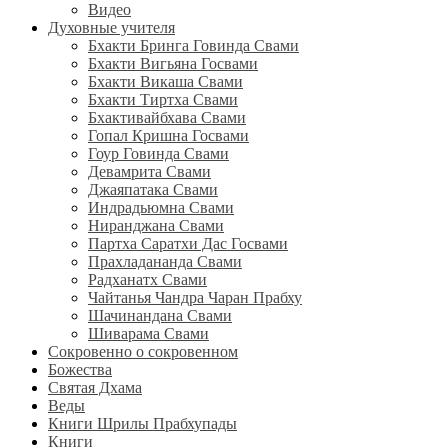
Видео
Духовные учителя
Бхакти Бринга Говинда Свами
Бхакти Вигьяна Госвами
Бхакти Викаша Свами
Бхакти Тиртха Свами
Бхактивайбхава Свами
Гопал Кришна Госвами
Гоур Говинда Свами
Девамрита Свами
Джаяпатака Свами
Индрадьюмна Свами
Ниранджана Свами
Партха Саратхи Дас Госвами
Прахладананда Свами
Радханатх Свами
Чайтанья Чандра Чаран Прабху
Шачинандана Свами
Шиварама Свами
Сокровенно о сокровенном
Божества
Святая Дхама
Веды
Книги Шрилы Прабхупады
Книги