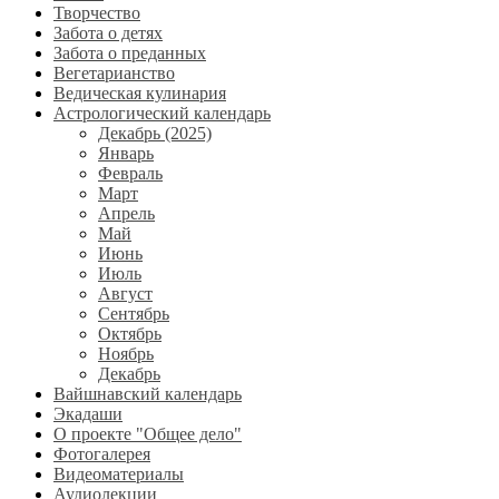
Творчество
Забота о детях
Забота о преданных
Вегетарианство
Ведическая кулинария
Астрологический календарь
Декабрь (2025)
Январь
Февраль
Март
Апрель
Май
Июнь
Июль
Август
Сентябрь
Октябрь
Ноябрь
Декабрь
Вайшнавский календарь
Экадаши
О проекте "Общее дело"
Фотогалерея
Видеоматериалы
Аудиолекции