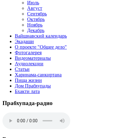
Июль
Август
Сентябрь
Октябрь
Ноябрь
Декабрь
Вайшнавский календарь
Экадаши
О проекте "Общее дело"
Фотогалерея
Видеоматериалы
Аудиолекции
Статьи
Харинама-санкиртана
Пища жизни
Дом Прабхупады
Бхакти лата
Прабхупада-радио