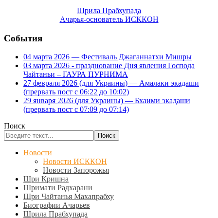
Шрила Прабхупада
Ачарья-основатель ИСККОН
События
04 марта 2026 — Фестиваль Джаганнатхи Мишры
03 марта 2026 - празднование Дня явления Господа
Чайтаньи – ГАУРА ПУРНИМА
27 февраля 2026 (для Украины) — Амалаки экадаши
(прервать пост с 06:22 до 10:02)
29 января 2026 (для Украины) — Бхаими экадаши
(прервать пост с 07:09 до 07:14)
Поиск
Поиск
Новости
Новости ИСККОН
Новости Запорожья
Шри Кришна
Шримати Радхарани
Шри Чайтанья Махапрабху
Биографии Ачарьев
Шрила Прабхупада