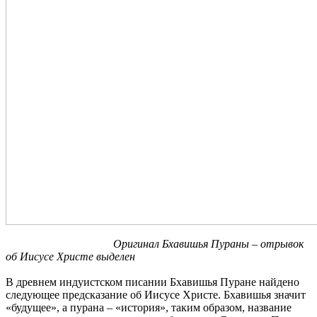
Оригинал Бхавишья Пураны – отрывок
об Иисусе Христе выделен
В древнем индуистском писании Бхавишья Пуране найдено
следующее предсказание об Иисусе Христе. Бхавишья значит
«будущее», а пурана – «история», таким образом, название