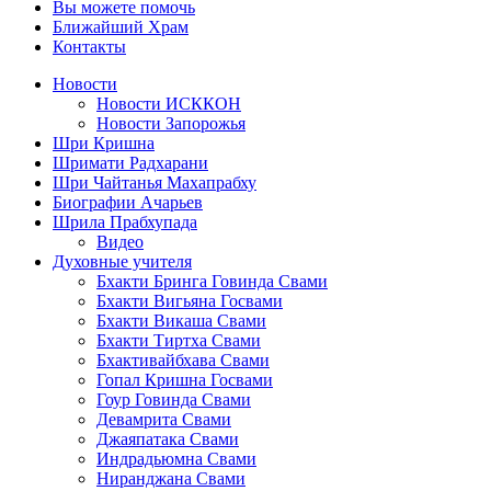
Вы можете помочь
Ближайший Храм
Контакты
Новости
Новости ИСККОН
Новости Запорожья
Шри Кришна
Шримати Радхарани
Шри Чайтанья Махапрабху
Биографии Ачарьев
Шрила Прабхупада
Видео
Духовные учителя
Бхакти Бринга Говинда Свами
Бхакти Вигьяна Госвами
Бхакти Викаша Свами
Бхакти Тиртха Свами
Бхактивайбхава Свами
Гопал Кришна Госвами
Гоур Говинда Свами
Девамрита Свами
Джаяпатака Свами
Индрадьюмна Свами
Ниранджана Свами