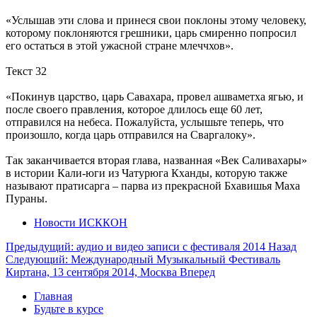
«Услышав эти слова и принеся свои поклоны этому человеку,
которому поклоняются грешники, царь смиренно попросил
его остаться в этой ужасной стране млеччхов».
Текст 32
«Покинув царство, царь Савахара, провел ашваметха ягью, и
после своего правления, которое длилось еще 60 лет,
отправился на небеса. Пожалуйста, услышьте теперь, что
произошло, когда царь отправился на Сваргалоку».
Так заканчивается вторая глава, названная «Век Саливахары»
в истории Кали-юги из Чатурюга Кханды, которую также
называют пратисарга – парва из прекрасной Бхавишья Маха
Пураны.
Новости ИСККОН
Предыдущий: аудио и видео записи с фестиваля 2014
Назад
Следующий: Международный Музыкальный Фестиваль
Киртана, 13 сентября 2014, Москва
Вперед
Главная
Будьте в курсе