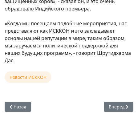
защищенных коров», - сказал он, и это очень
обрадовало Индийского премьера.
«Когда мы посещаем подобные мероприятия, нас
представляют как ИСККОН и это закладывает
основы нашей репутации в мире, таким образом,
мы заручаемся политической поддержкой для
наших будущих программ», - говорит Шрутидхарма
Дас.
Новости ИСККОН
Предыдущий: Санкиртана в Ватикане
Следующий: Ш
Назад
Вперед