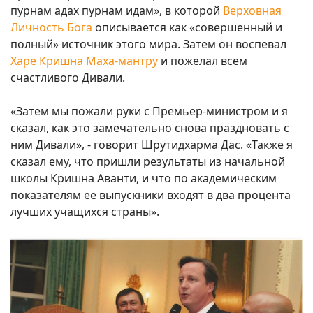
пурнам адах пурнам идам», в которой
Верховная
Личность Бога
описывается как «совершенный и
полный» источник этого мира. Затем он воспевал
Харе Кришна Маха-мантру
и пожелал всем
счастливого Дивали.
«Затем мы пожали руки с Премьер-министром и я
сказал, как это замечательно снова праздновать с
ним Дивали», - говорит Шрутидхарма Дас. «Также я
сказал ему, что пришли результаты из начальной
школы Кришна Аванти, и что по академическим
показателям ее выпускники входят в два процента
лучших учащихся страны».