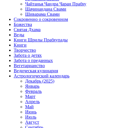
Чайтанья Чандра Чаран Прабху
Шачинандана Свами
Шиварама Свами
Сокровенно о сокровенном
Божества
Святая Дхама
Веды
Книги Шрилы Прабхупады
Книги
Творчество
Забота о детях
Забота о преданных
Вегетарианство
Ведическая кулинария
Астрологический календарь
Декабрь (2025)
Январь
Февраль
Март
Апрель
Май
Июнь
Июль
Август
Сентябрь