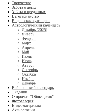
Творчество
Забота о детях
Забота о преданных
Вегетарианство
Ведическая кулинария
Астрологический календарь
Декабрь (2025)
Январь
Февраль
Март
Апрель
Май
Июнь
Июль
Август
Сентябрь
Октябрь
Ноябрь
Декабрь
Вайшнавский календарь
Экадаши
О проекте "Общее дело"
Фотогалерея
Видеоматериалы
Аудиолекции