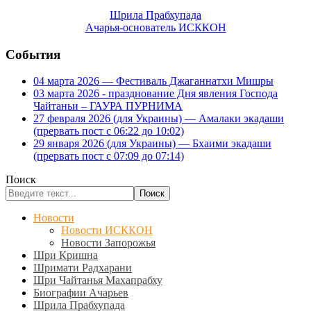
Шрила Прабхупада
Ачарья-основатель ИСККОН
События
04 марта 2026 — Фестиваль Джаганнатхи Мишры
03 марта 2026 - празднование Дня явления Господа
Чайтаньи – ГАУРА ПУРНИМА
27 февраля 2026 (для Украины) — Амалаки экадаши
(прервать пост с 06:22 до 10:02)
29 января 2026 (для Украины) — Бхаими экадаши
(прервать пост с 07:09 до 07:14)
Поиск
Поиск
Новости
Новости ИСККОН
Новости Запорожья
Шри Кришна
Шримати Радхарани
Шри Чайтанья Махапрабху
Биографии Ачарьев
Шрила Прабхупада