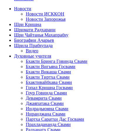
Новости
Новости ИСККОН
Новости Запорожья
Шри Кришна
Шримати Радхарани
Шри Чайтанья Махапрабху
Биографии Ачарьев
Шрила Прабхупада
Видео
Духовные учителя
Бхакти Бринга Говинда Свами
Бхакти Вигьяна Госвами
Бхакти Викаша Свами
Бхакти Тиртха Свами
Бхактивайбхава Свами
Гопал Кришна Госвами
Гоур Говинда Свами
Девамрита Свами
Джаяпатака Свами
Индрадьюмна Свами
Ниранджана Свами
Партха Саратхи Дас Госвами
Прахладананда Свами
Радханатх Свами