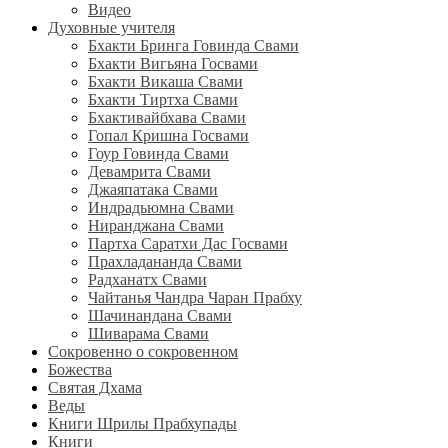
Видео
Духовные учителя
Бхакти Бринга Говинда Свами
Бхакти Вигьяна Госвами
Бхакти Викаша Свами
Бхакти Тиртха Свами
Бхактивайбхава Свами
Гопал Кришна Госвами
Гоур Говинда Свами
Девамрита Свами
Джаяпатака Свами
Индрадьюмна Свами
Ниранджана Свами
Партха Саратхи Дас Госвами
Прахладананда Свами
Радханатх Свами
Чайтанья Чандра Чаран Прабху
Шачинандана Свами
Шиварама Свами
Сокровенно о сокровенном
Божества
Святая Дхама
Веды
Книги Шрилы Прабхупады
Книги