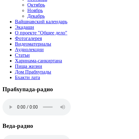
Октябрь
Ноябрь
Декабрь
Вайшнавский календарь
Экадаши
О проекте "Общее дело"
Фотогалерея
Видеоматериалы
Аудиолекции
Статьи
Харинама-санкиртана
Пища жизни
Дом Прабхупады
Бхакти лата
Прабхупада-радио
Веда-радио