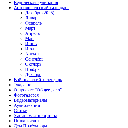
Ведическая кулинария
Астрологический календарь
Декабрь (2025)
Январь
Февраль
Март
Апрель
Май
Июнь
Июль
Август
Сентябрь
Октябрь
Ноябрь
Декабрь
Вайшнавский календарь
Экадаши
О проекте "Общее дело"
Фотогалерея
Видеоматериалы
Аудиолекции
Статьи
Харинама-санкиртана
Пища жизни
Дом Прабхупады