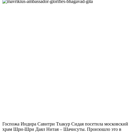
Госпожа Индира Савитри Тхакур Сидая посетила московский
храм Шри-Шри Даял Нитая – Шачисуты. Произошло это в