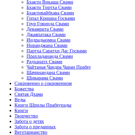
Бхакти Викаша Свами
Бхакти Тиртха Свами
Бхактивайбхава Свами
Гопал Кришна Госвами
Гоур Говинда Свами
Девамрита Свами
Джаяпатака Свами
Индрадьюмна Свами
Ниранджана Свами
Партха Саратхи Дас Госвами
Прахладананда Свами
Радханатх Свами
Чайтанья Чандра Чаран Прабху
Шачинандана Свами
Шиварама Свами
Сокровенно о сокровенном
Божества
Святая Дхама
Веды
Книги Шрилы Прабхупады
Книги
Творчество
Забота о детях
Забота о преданных
Вегетарианство