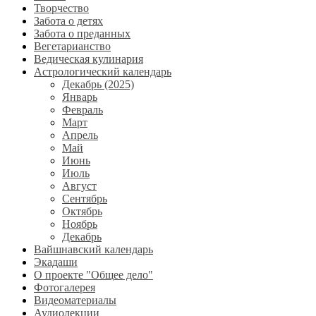
Творчество
Забота о детях
Забота о преданных
Вегетарианство
Ведическая кулинария
Астрологический календарь
Декабрь (2025)
Январь
Февраль
Март
Апрель
Май
Июнь
Июль
Август
Сентябрь
Октябрь
Ноябрь
Декабрь
Вайшнавский календарь
Экадаши
О проекте "Общее дело"
Фотогалерея
Видеоматериалы
Аудиолекции