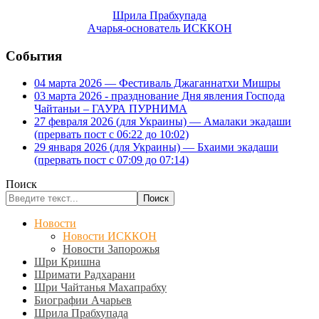
Шрила Прабхупада
Ачарья-основатель ИСККОН
События
04 марта 2026 — Фестиваль Джаганнатхи Мишры
03 марта 2026 - празднование Дня явления Господа
Чайтаньи – ГАУРА ПУРНИМА
27 февраля 2026 (для Украины) — Амалаки экадаши
(прервать пост с 06:22 до 10:02)
29 января 2026 (для Украины) — Бхаими экадаши
(прервать пост с 07:09 до 07:14)
Поиск
Поиск
Новости
Новости ИСККОН
Новости Запорожья
Шри Кришна
Шримати Радхарани
Шри Чайтанья Махапрабху
Биографии Ачарьев
Шрила Прабхупада