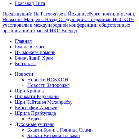
Бхагавад-Гита
Предыдущий: На Ратха-ятре в Йоханнесбурге почтили память
Нельсона Манделы
Назад
Следующий: Преданные ИССКОН
участвовали в международной конференции общественных
организаций стран БРИКС
Вперед
Главная
Будьте в курсе
Вы можете помочь
Ближайший Храм
Контакты
Новости
Новости ИСККОН
Новости Запорожья
Шри Кришна
Шримати Радхарани
Шри Чайтанья Махапрабху
Биографии Ачарьев
Шрила Прабхупада
Видео
Духовные учителя
Бхакти Бринга Говинда Свами
Бхакти Вигьяна Госвами