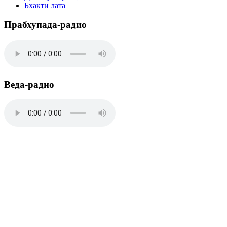
Бхакти лата
Прабхупада-радио
Веда-радио