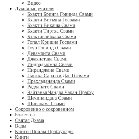
Видео
Духовные учителя
Бхакти Бринга Говинда Свами
Бхакти Вигьяна Госвами
Бхакти Викаша Свами
Бхакти Тиртха Свами
Бхактивайбхава Свами
Гопал Кришна Госвами
Гоур Говинда Свами
Девамрита Свами
Джаяпатака Свами
Индрадьюмна Свами
Ниранджана Свами
Партха Саратхи Дас Госвами
Прахладананда Свами
Радханатх Свами
Чайтанья Чандра Чаран Прабху
Шачинандана Свами
Шиварама Свами
Сокровенно о сокровенном
Божества
Святая Дхама
Веды
Книги Шрилы Прабхупады
Книги