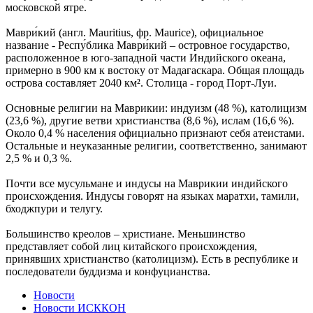
московской ятре.
Маври́кий (англ. Mauritius, фр. Maurice), официальное
название - Респу́блика Маври́кий – островное государство,
расположенное в юго-западной части Индийского океана,
примерно в 900 км к востоку от Мадагаскара. Общая площадь
острова составляет 2040 км². Столица - город Порт-Луи.
Основные религии на Маврикии: индуизм (48 %), католицизм
(23,6 %), другие ветви христианства (8,6 %), ислам (16,6 %).
Около 0,4 % населения официально признают себя атеистами.
Остальные и неуказанные религии, соответственно, занимают
2,5 % и 0,3 %.
Почти все мусульмане и индусы на Маврикии индийского
происхождения. Индусы говорят на языках маратхи, тамили,
бходжпури и телугу.
Большинство креолов – христиане. Меньшинство
представляет собой лиц китайского происхождения,
принявших христианство (католицизм). Есть в республике и
последователи буддизма и конфуцианства.
Новости
Новости ИСККОН