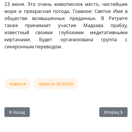
23 июня. Это очень живописное место, чистейшее
море и прекрасная погода. Главное: Святое Имя в
обществе возвышенных преданных. В Ретрите
также принимает участие Мадхава прабху,
известный своими глубокими медитативными
киртанами. Будет организована группа с
синхронным переводом.
Новости
Новости ИСККОН
Предыдущий: 14-22 июля 2012 — Фестиваль «Гауранга» в п
Следующий: 
Назад
Вперед