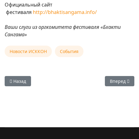
Официальный сайт
фестиваля
http://bhaktisangama.info/
Ваши слуги из оргкомитета фестиваля «Бхакти
Сангама»
Новости ИСККОН
События
Предыдущий: Информация о трасферах на фестиваль "Бхак
Следующий: 1
Назад
Вперед