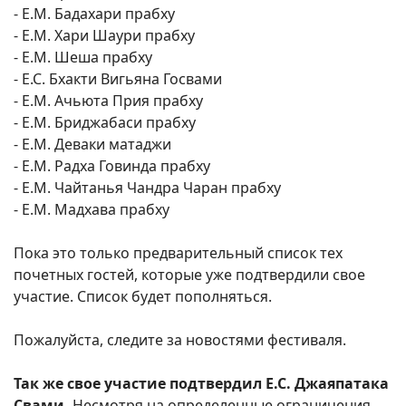
- Е.М. Бадахари прабху
- Е.М. Хари Шаури прабху
- Е.М. Шеша прабху
- Е.С. Бхакти Вигьяна Госвами
- Е.М. Ачьюта Прия прабху
- Е.М. Бриджабаси прабху
- Е.М. Деваки матаджи
- Е.М. Радха Говинда прабху
- Е.М. Чайтанья Чандра Чаран прабху
- Е.М. Мадхава прабху
Пока это только предварительный список тех
почетных гостей, которые уже подтвердили свое
участие. Список будет пополняться.
Пожалуйста, следите за новостями фестиваля.
Так же свое участие подтвердил Е.С. Джаяпатака
Свами.
Несмотря на определенные ограничения,