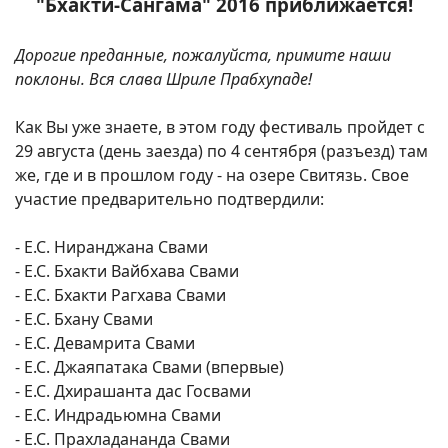
"Бхакти-Сангама" 2016 приближается!
Дорогие преданные, пожалуйста, примите наши
поклоны. Вся слава Шриле Прабхупаде!
Как Вы уже знаете, в этом году фестиваль пройдет с
29 августа (день заезда) по 4 сентября (разъезд) там
же, где и в прошлом году - на озере Свитязь. Свое
участие предварительно подтвердили:
- Е.С. Ниранджана Свами
- Е.С. Бхакти Вайбхава Свами
- Е.С. Бхакти Рагхава Свами
- Е.С. Бхану Свами
- Е.С. Девамрита Свами
- Е.С. Джаяпатака Свами (впервые)
- Е.С. Дхирашанта дас Госвами
- Е.С. Индрадьюмна Свами
- Е.С. Прахладананда Свами