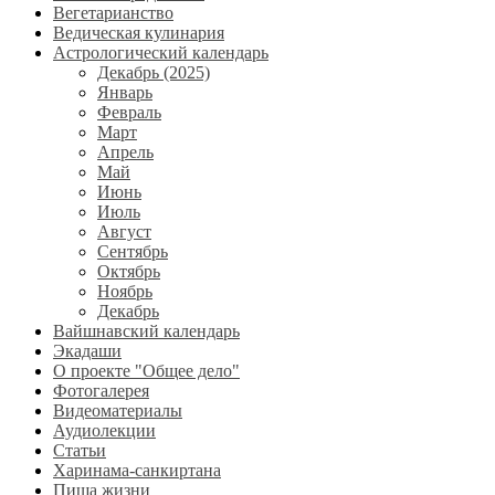
Вегетарианство
Ведическая кулинария
Астрологический календарь
Декабрь (2025)
Январь
Февраль
Март
Апрель
Май
Июнь
Июль
Август
Сентябрь
Октябрь
Ноябрь
Декабрь
Вайшнавский календарь
Экадаши
О проекте "Общее дело"
Фотогалерея
Видеоматериалы
Аудиолекции
Статьи
Харинама-санкиртана
Пища жизни