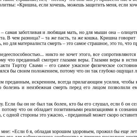
литвы: «Кришна, если хочешь, можешь защитить меня, если хочеш
– самая заботливая и любящая мать, но для мыши она – олицетво
та. В чем разница? – та же пасть, та же кошка. Кришна говорит 
 но для материалиста смерть – это самое страшное, это то, что п
едееспособностью... никто не хочет этого, все сопротивляются 
тому что преданный смотрит глазами веры. Глазами веры в ис
акти Тиртху Свами – его самое ужасное физическое состояние,
менялся бы своим положением, потому что он так глубоко ощущал
 преданным, искренним, всегда прилагающим усилия, чтобы ко
но болезнь и неизбежная смерть перед его лицом позволили е
. Если бы он не был так болен, кто бы его слушал, если б он с
 А потому что он обладает позитивными реализациями в сознан
, с одной стороны это ужасно, - преданный может скоро оставить 
мне: «Если б я, обладая хорошим здоровьем, прожил бы еще лет 
яю его для вайшнавского сообщества в течение последних шести 