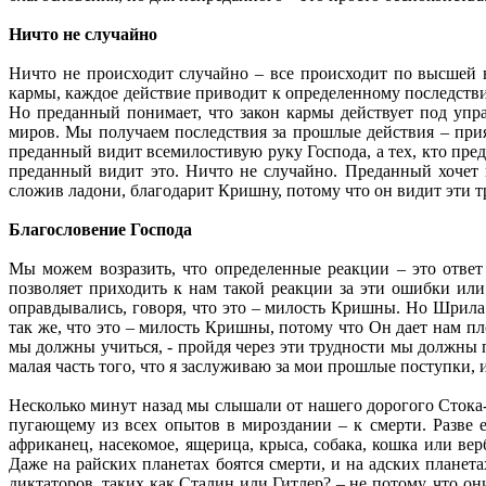
Ничто не случайно
Ничто не происходит случайно – все происходит по высшей в
кармы, каждое действие приводит к определенному последстви
Но преданный понимает, что закон кармы действует под упр
миров. Мы получаем последствия за прошлые действия – прия
преданный видит всемилостивую руку Господа, а тех, кто пред
преданный видит это. Ничто не случайно. Преданный хочет
сложив ладони, благодарит Кришну, потому что он видит эти т
Благословение Господа
Мы можем возразить, что определенные реакции – это ответ
позволяет приходить к нам такой реакции за эти ошибки или
оправдывались, говоря, что это – милость Кришны. Но Шрила 
так же, что это – милость Кришны, потому что Он дает нам пло
мы должны учиться, - пройдя через эти трудности мы должны
малая часть того, что я заслуживаю за мои прошлые поступки, 
Несколько минут назад мы слышали от нашего дорогого Стока-
пугающему из всех опытов в мироздании – к смерти. Разве е
африканец, насекомое, ящерица, крыса, собака, кошка или ве
Даже на райских планетах боятся смерти, и на адских планета
диктаторов, таких как Сталин или Гитлер? – не потому, что он