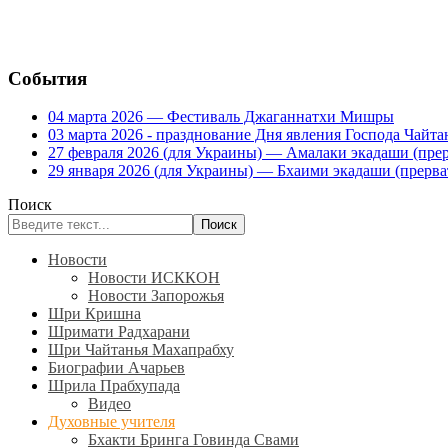
События
04 марта 2026 — Фестиваль Джаганнатхи Мишры
03 марта 2026 - празднование Дня явления Господа Ча
27 февраля 2026 (для Украины) — Амалаки экадаши (прерв
29 января 2026 (для Украины) — Бхаими экадаши (прервать
Поиск
Поиск
Новости
Новости ИСККОН
Новости Запорожья
Шри Кришна
Шримати Радхарани
Шри Чайтанья Махапрабху
Биографии Ачарьев
Шрила Прабхупада
Видео
Духовные учителя
Бхакти Бринга Говинда Свами