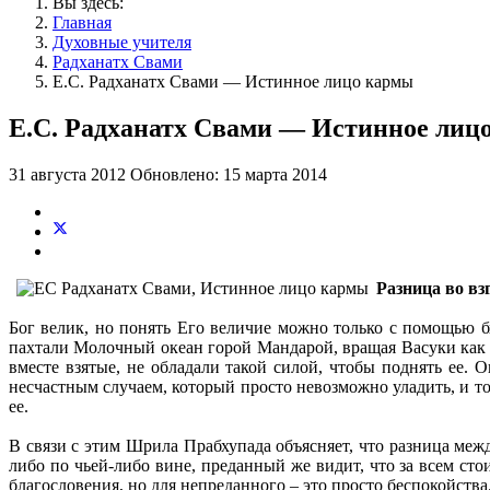
Вы здесь:
Главная
Духовные учителя
Радханатх Свами
Е.С. Радханатх Свами — Истинное лицо кармы
Е.С. Радханатх Свами — Истинное лиц
31 августа 2012
Обновлено: 15 марта 2014
Разница во вз
Бог велик, но понять Его величие можно только с помощью б
пахтали Молочный океан горой Мандарой, вращая Васуки как вер
вместе взятые, не обладали такой силой, чтобы поднять ее.
несчастным случаем, который просто невозможно уладить, и то
ее.
В связи с этим Шрила Прабхупада объясняет, что разница меж
либо по чьей-либо вине, преданный же видит, что за всем сто
благословения, но для непреданного – это просто беспокойства.