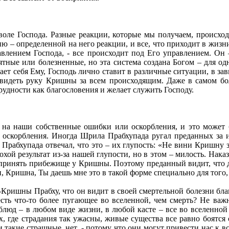
оле Господа. Разные реакции, которые мы получаем, происходя
ю – определенной на него реакции, и все, что приходит в жизни
авлением Господа, - все происходит под Его управлением. О
тные или болезненные, но эта система создана Богом – для о
ает себя Ему, Господь лично ставит в различные ситуации, в зав
 видеть руку Кришны за всем происходящим. Даже в самом бо
рудности как благословения и желает служить Господу.
 на наши собственные ошибки или оскорбления, и это может бы
 оскорбления. Иногда Шрила Прабхупада ругал преданных за их 
Прабхупада отвечал, что это – их глупость: «Не вини Кришну за
хой результат из-за нашей глупости, но в этом – милость. Наказ
 принять прибежище у Кришны. Поэтому преданный видит, что д
и, Кришна, Ты даешь мне это в такой форме специально для того,
Кришны Прабху, что он видит в своей смертельной болезни благо
сть что-то более пугающее во вселенной, чем смерть? Не важн
рблюд – в любом виде жизни, в любой касте – все во вселенной
х, где страдания так ужасны, живые существа все равно боятся
и такие страшные, нет, - потому что они могут привести нас к в