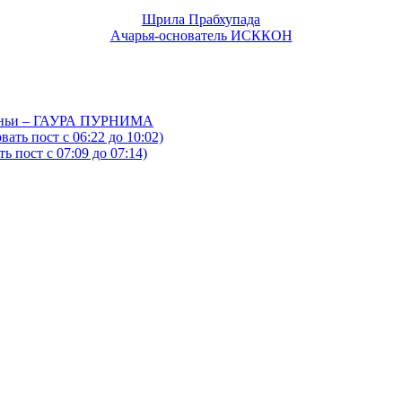
Шрила Прабхупада
Ачарья-основатель ИСККОН
йтаньи – ГАУРА ПУРНИМА
ать пост с 06:22 до 10:02)
 пост с 07:09 до 07:14)