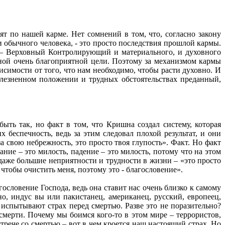
т по нашей карме. Нет сомнений в том, что, согласно закону
 обычного человека, - это просто последствия прошлой кармы.
н – Верховный Контролирующий и материального, и духовного
дной очень благоприятной цели. Поэтому за механизмом кармы
исимости от того, что нам необходимо, чтобы расти духовно. И
лезненном положении и трудных обстоятельствах преданный,
ть так, но факт в том, что Кришна создал систему, которая
беспечность, ведь за этим следовал плохой результат, и они
 свою небрежность, это просто твоя глупость». Факт. Но факт
ание – это милость, падение – это милость, потому что на этом
аже большие неприятности и трудности в жизни – «это просто
 чтобы очистить меня, поэтому это - благословение».
словение Господа, ведь она ставит нас очень близко к самому
о, индус вы или пакистанец, американец, русский, европеец,
 испытывают страх перед смертью. Разве это не поразительно?
 смерти. Почему мы боимся кого-то в этом мире – террористов,
стрече со смертью – вот в чем кроется наш настоящий страх. Но