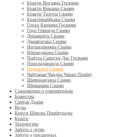
Бхакти Вигьяна Госвами
Бхакти Викаша Свами
Бхакти Тиртха Свами
Бхактивайбхава Свами
Гопал Кришна Госвами
Гоур Говинда Свами
Девамрита Свами
Джаяпатака Свами
Индрадьюмна Свами
Ниранджана Свами
Партха Саратхи Дас Госвами
Прахладананда Свами
Радханатх Свами
Чайтанья Чандра Чаран Прабху
Шачинандана Свами
Шиварама Свами
Сокровенно о сокровенном
Божества
Святая Дхама
Веды
Книги Шрилы Прабхупады
Книги
Творчество
Забота о детях
Забота о преданных