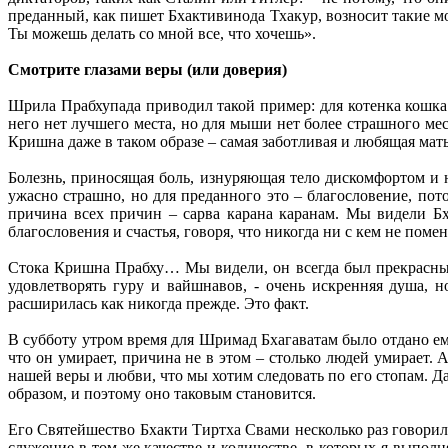
преданный, как пишет Бхактивинода Тхакур, возносит такие мо
Ты можешь делать со мной все, что хочешь».
Смотрите глазами веры (или доверия)
Шрила Прабхупада приводил такой пример: для котенка кошка 
него нет лучшего места, но для мыши нет более страшного мес
Кришна даже в таком образе – самая заботливая и любящая мать,
Болезнь, приносящая боль, изнуряющая тело дискомфортом и н
ужасно страшно, но для преданного это – благословение, по
причина всех причин – сарва карана каранам. Мы видели Бх
благословения и счастья, говоря, что никогда ни с кем не по
Стока Кришна Прабху… Мы видели, он всегда был прекрасным
удовлетворять гуру и вайшнавов, - очень искренняя душа, 
расширилась как никогда прежде. Это факт.
В субботу утром время для Шримад Бхагаватам было отдано ему
что он умирает, причина не в этом – столько людей умирает.
нашей веры и любви, что мы хотим следовать по его стопам. Да
образом, и поэтому оно таковым становится.
Его Святейшество Бхакти Тиртха Свами несколько раз говорил 
служение в том же качестве и количестве, в которых я выполн