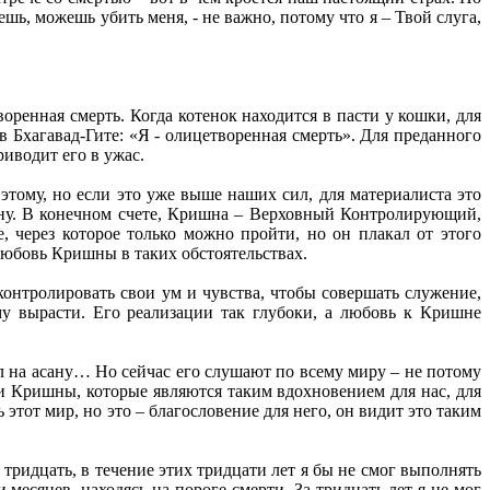
ь, можешь убить меня, - не важно, потому что я – Твой слуга,
ренная смерть. Когда котенок находится в пасти у кошки, для
в Бхагавад-Гите: «Я - олицетворенная смерть». Для преданного
риводит его в ужас.
этому, но если это уже выше наших сил, для материалиста это
тину. В конечном счете, Кришна – Верховный Контролирующий,
 через которое только можно пройти, но он плакал от этого
 любовь Кришны в таких обстоятельствах.
нтролировать свои ум и чувства, чтобы совершать служение,
му вырасти. Его реализации так глубоки, а любовь к Кришне
ел на асану… Но сейчас его слушают по всему миру – не потому
ии Кришны, которые являются таким вдохновением для нас, для
этот мир, но это – благословение для него, он видит это таким
тридцать, в течение этих тридцати лет я бы не смог выполнять
месяцев, находясь на пороге смерти. За тридцать лет я не мог