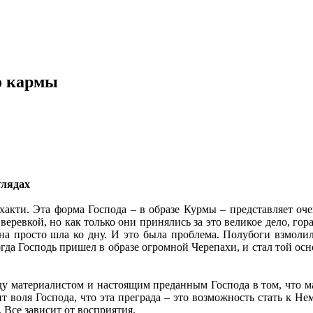
о кармы
глядах
хакти. Эта форма Господа – в образе Курмы – представляет о
евкой, но как только они принялись за это великое дело, гора 
 Она просто шла ко дну. И это была проблема. Полубоги взмо
гда Господь пришел в образе огромной Черепахи, и стал той осн
ду материалистом и настоящим преданным Господа в том, что ма
ит воля Господа, что эта преграда – это возможность стать к Н
 Все зависит от восприятия.