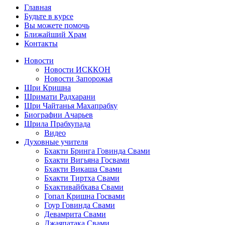
Главная
Будьте в курсе
Вы можете помочь
Ближайший Храм
Контакты
Новости
Новости ИСККОН
Новости Запорожья
Шри Кришна
Шримати Радхарани
Шри Чайтанья Махапрабху
Биографии Ачарьев
Шрила Прабхупада
Видео
Духовные учителя
Бхакти Бринга Говинда Свами
Бхакти Вигьяна Госвами
Бхакти Викаша Свами
Бхакти Тиртха Свами
Бхактивайбхава Свами
Гопал Кришна Госвами
Гоур Говинда Свами
Девамрита Свами
Джаяпатака Свами