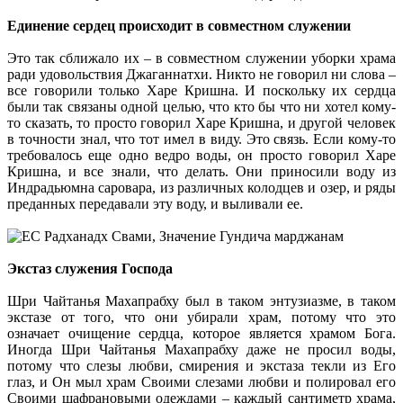
Единение сердец происходит в совместном служении
Это так сближало их – в совместном служении уборки храма
ради удовольствия Джаганнатхи. Никто не говорил ни слова –
все говорили только Харе Кришна. И поскольку их сердца
были так связаны одной целью, что кто бы что ни хотел кому-
то сказать, то просто говорил Харе Кришна, и другой человек
в точности знал, что тот имел в виду. Это связь. Если кому-то
требовалось еще одно ведро воды, он просто говорил Харе
Кришна, и все знали, что делать. Они приносили воду из
Индрадьюмна саровара, из различных колодцев и озер, и ряды
преданных передавали эту воду, и выливали ее.
Экстаз служения Господа
Шри Чайтанья Махапрабху был в таком энтузиазме, в таком
экстазе от того, что они убирали храм, потому что это
означает очищение сердца, которое является храмом Бога.
Иногда Шри Чайтанья Махапрабху даже не просил воды,
потому что слезы любви, смирения и экстаза текли из Его
глаз, и Он мыл храм Своими слезами любви и полировал его
Своими шафрановыми одеждами – каждый сантиметр храма,