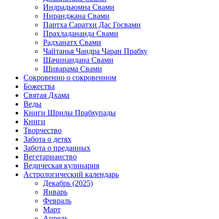
Индрадьюмна Свами
Ниранджана Свами
Партха Саратхи Дас Госвами
Прахладананда Свами
Радханатх Свами
Чайтанья Чандра Чаран Прабху
Шачинандана Свами
Шиварама Свами
Сокровенно о сокровенном
Божества
Святая Дхама
Веды
Книги Шрилы Прабхупады
Книги
Творчество
Забота о детях
Забота о преданных
Вегетарианство
Ведическая кулинария
Астрологический календарь
Декабрь (2025)
Январь
Февраль
Март
Апрель