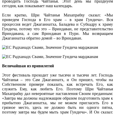
проводить Господь Чайтанья. Этот день мы празднуем
сегодня, как показывает наш календарь.
Если кратко, Шри Чайтанья Махапрабху сказал: «Мы
приведем Господа в Его храм – в храм Гундича». Вся
процессия ведет Джаганнатха, Баладева и Субхадру к храму
Гундича, потому что это – Вриндаван, не представительство
Вриндавана, а сам Вриндаван в Пури. Мы возвращаем
Джаганнатха обратно домой – во Вриндаван.
Величайшая из привилегий
Этот фестиваль проходит уже тысячи и тысячи лет. Господь
Чайтанья – это Сам Джаганнатх, и Он пришел, чтобы на
Собственном примере показать, как встречать Его, как
служить Ему, как любить Его. Поэтому Шри Чайтанья
Махапрабху дал невероятные наставления Своим преданным:
«Завтра мы должны надлежащим образом подготовить храм к
прибытию Джаганнатха, мы не можем пригласить Его в
грязное место, здесь не должно быть ни одного пятна,
поэтому завтра мы будем мыть храм Гундича». И Он сказал: