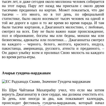
тысяч лет, и даже сегодня около миллиона человек собирается
на этот парад. Пару лет назад мы приехали с около двумя
тысячами преданных на киртан. Может показаться, что две
тысячи – это много, но в тот день, по официальной
статистике, было около восемьсот тысяч человек на одной и
той же дороге в одно и то же время во время парада. И там
были тысячи киртанов, а Джаганнатх милостиво, с любовью,
смотрел на всех. Ему не было важно наше происхождение,
пол и образование, богаты мы или бедны, монахи мы или
бизнесмены, адвокаты или политики… Джаганнатха смотрел
на каждого – черного, белого, желтого, красного, индуса,
пакистанца, американца, русского, атеиста и преданного, –
Он дарил улыбку всем и проливал Свою милость на каждого
во время ратха-ятры.
Ачарья гундича-марджанам
Но Шри Чайтанья Махапрабху учил, что если мы хотим
вернуть Джаганнатху в свое сердце, мы должны очистить его.
За день, или иногда за два, как показывает календарь,
происходит фестиваль гундича-марджанам, который начал