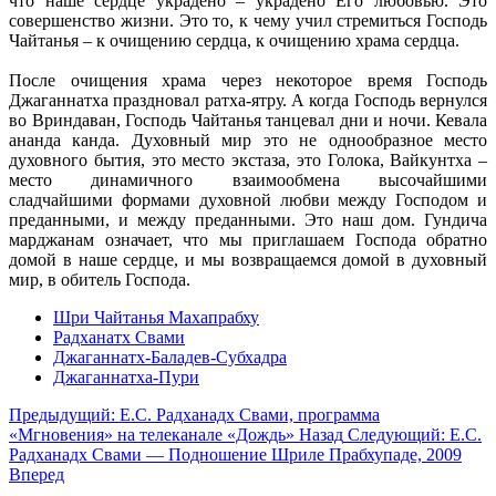
что наше сердце украдено – украдено Его любовью. Это
совершенство жизни. Это то, к чему учил стремиться Господь
Чайтанья – к очищению сердца, к очищению храма сердца.
После очищения храма через некоторое время Господь
Джаганнатха праздновал ратха-ятру. А когда Господь вернулся
во Вриндаван, Господь Чайтанья танцевал дни и ночи. Кевала
ананда канда. Духовный мир это не однообразное место
духовного бытия, это место экстаза, это Голока, Вайкунтха –
место динамичного взаимообмена высочайшими
сладчайшими формами духовной любви между Господом и
преданными, и между преданными. Это наш дом. Гундича
марджанам означает, что мы приглашаем Господа обратно
домой в наше сердце, и мы возвращаемся домой в духовный
мир, в обитель Господа.
Шри Чайтанья Махапрабху
Радханатх Свами
Джаганнатх-Баладев-Субхадра
Джаганнатха-Пури
Предыдущий: Е.С. Радханадх Свами, программа
«Мгновения» на телеканале «Дождь»
Назад
Следующий: Е.С.
Радханадх Свами — Подношение Шриле Прабхупаде, 2009
Вперед