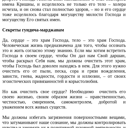
имена Кришны, и исцелилось не только его тело – холера
исчезла, и он снова стал полностью здоров, – но и его сердце
тоже исцелилось благодаря могуществу милости Господа и
могуществу Его святых имен.
Секреты гундича-марджанам
Да, сердце – это храм Господа, тело – это храм Господа.
Человеческая жизнь предназначена для того, чтобы осознать
это и жить согласно этому знанию. Если мы хотим встретить
Господа в своем сердце, чтобы Он дал нам Свой даршан,
чтобы раскрыл Себя нам, мы должны очистить этот храм,
чтобы Господь был доволен находясь в нем. Для этого нужно
очистить его от пыли, песка, сора и грязи вожделения,
зависти, гнева, жадности, гордости и иллюзии, – от своих
эгоистических привязанностей и корыстолюбия.
Но как очистить свое сердце? Необходимо очистить его
своею жизнью, своим образом жизни – нравственностью,
честностью, смирением, самоконтролем, добротой и
уважением всех живых существ.
Мы должны избегать загрязнения поверхностными вещами,
что затуманивают наше сознание, мы должны контролировать
чувства и занимать их в позитивной духовной деятельности, и