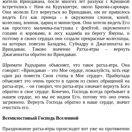
жители Вриндавана, после многих лет разлуки с Кришной
встретились с Ним на Курукшетре, около Брахма-саровара.
Они молили Его вернуться во Вриндаван, им не нравилось
видеть Его как принца - в окружении слонов, коней,
колесниц, воинов, цариц и министров. Они хотели видеть Его
как простого мальчика-пастушка с флейтой, окруженного
гопами и коровами, в лесу кадамба на берегу Ямуны, и
поэтому в своих сердцах они создали прекрасные колесницы,
на которых повезли Баладева, Субхадру и Джаганнатха во
Вриндаван. Таково значение Ратха-ятры – вернуть
Джаганнатха обратно во Вриндаван.
Шримати Радхарани объясняет, что такое ратха-ятра. Она
говорит: «Вриндаван – это Мое сердце, пожалуйста, хоть еще
один раз помести Свои стопы в Мое сердце». Прабхупада
объясняет это очень просто в одном из своих обращений на
ратха-ятре, – он говорит, что ратха-ятра означает вернуть Бога
обратно в свое сердце. Конечно, Господь всегда пребывает в
нашем сердце, но мы не видим Его, потому что оно очень
загрязнено. Вернуть Господа обратно в наше сердце, значит
очистить его.
Всемилостивый Господь Вселенной
Празднование ратха-ятры происходит вот уже на протяжении