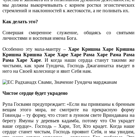
мы должны выкорчевывать с корнем ростки эгоистических
стремлений и наклонностей к жестокости, а не поливать их.
Как делать это?
Совершая смиренное служение, общаясь со святыми
личностями и воспевая имена Бога.
Особенно эту маха-мантру –
Харе Кришна Харе Кришна
Кришна Кришна Харе Харе Харе Рама Харе Рама Рама
Рама Харе Харе
. И когда наши сердца станут такими же
чистыми, как храм Гундича, Господь Джаганнатха въедет в
него на Своей колеснице и явит Себя нам.
Чистое сердце будет украдено
Рупа Госвами предупреждает: «Если вы привязаны к бренным
вещам этого мира, не смотрите на прекрасную форму
Говинды – ту форму, что стоит в лунном свете Вриндавана на
берегу Ямуны у деревьев кадамба, потому что Он украдет
ваше сердце». Господь – Хари, Тот, Кто крадет. Когда наше
сердце станет чистым, Господь проявит Себя, и мы увидим,