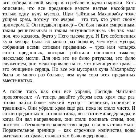
все собирали свой мусор и сгребали в кучи снаружи. Есть
описание, что все преданные вместе взятые насобирали
только одну кучу мусора. Шри Чайтанья Махапрабху тоже
убирал храм, потому что ачарья – это тот, кто учит своим
примером. И Он подавал пример – Он был таким смиренным,
таким решительным и таким энтузиастичным. Он так мыл
пол, что казалось, будто у Него тысяча рук. И Его собственная
куча мусора была во много раз больше, чем куча мусора,
собранная всеми сотнями преданных – трех или четырех
сотен преданных, которые работали настолько тяжело,
насколько могли. Для них это не было ритуалом, это было
служением, они медитировали на то, что вычищение храма –
это очищение сердца. Но все же мусорная куча Махапрабху
была во много раз больше, чем куча сора всех преданных
вместе взятых.
А после того, как они все убрали, Господь Чайтанья
провозгласил: «А теперь давайте уберем весь храм еще раз,
чтобы найти более мелкий мусор – пылинки, соринки и
травинки». Они убрали храм еще раз, пока не стало чисто. И
сотни преданных в готовности ждали с сотнями ведер воды, и
когда Он дал направление, они стали поливать стены, пол,
потолок – бесконечное количество воды, и вновь стали мыть.
Поразительное зрелище – как огромные количества воды
вытекают из храма, столько там было ведер воды.