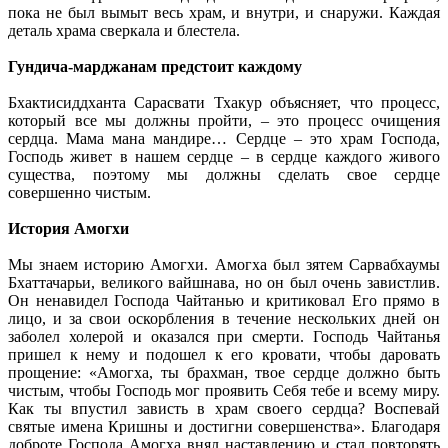
пока не был вымыт весь храм, и внутри, и снаружи. Каждая
деталь храма сверкала и блестела.
Гундича-марджанам предстоит каждому
Бхактисиддханта Сарасвати Тхакур объясняет, что процесс,
который все мы должны пройти, – это процесс очищения
сердца. Мама мана мандире… Сердце – это храм Господа,
Господь живет в нашем сердце – в сердце каждого живого
существа, поэтому мы должны сделать свое сердце
совершенно чистым.
История Амогхи
Мы знаем историю Амогхи. Амогха был зятем Сарвабхаумы
Бхаттачарьи, великого вайшнава, но он был очень завистлив.
Он ненавидел Господа Чайтанью и критиковал Его прямо в
лицо, и за свои оскорбления в течение нескольких дней он
заболел холерой и оказался при смерти. Господь Чайтанья
пришел к нему и подошел к его кровати, чтобы даровать
прощение: «Амогха, ты брахман, твое сердце должно быть
чистым, чтобы Господь мог проявить Себя тебе и всему миру.
Как ты впустил зависть в храм своего сердца? Воспевай
святые имена Кришны и достигни совершенства». Благодаря
доброте Господа Амогха внял наставлению и стал повторять