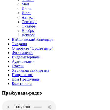
Май
Июнь
Июль
Август
Сентябрь
Октябрь
Ноябрь
Декабрь
Вайшнавский календарь
Экадаши
О проекте "Общее дело"
Фотогалерея
Видеоматериалы
Аудиолекции
Статьи
Харинама-санкиртана
Пища жизни
Дом Прабхупады
Бхакти лата
Прабхупада-радио