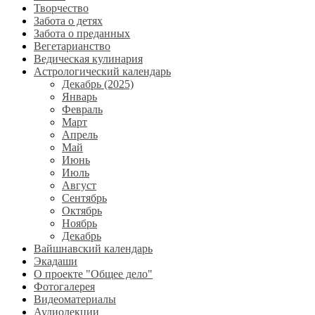
Творчество
Забота о детях
Забота о преданных
Вегетарианство
Ведическая кулинария
Астрологический календарь
Декабрь (2025)
Январь
Февраль
Март
Апрель
Май
Июнь
Июль
Август
Сентябрь
Октябрь
Ноябрь
Декабрь
Вайшнавский календарь
Экадаши
О проекте "Общее дело"
Фотогалерея
Видеоматериалы
Аудиолекции