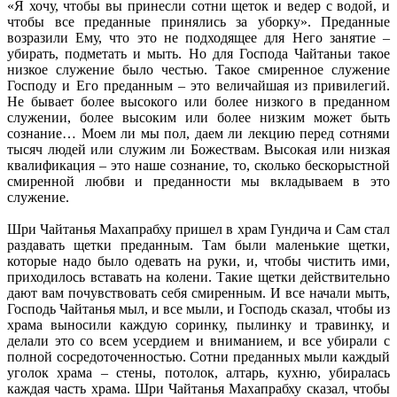
«Я хочу, чтобы вы принесли сотни щеток и ведер с водой, и
чтобы все преданные принялись за уборку». Преданные
возразили Ему, что это не подходящее для Него занятие –
убирать, подметать и мыть. Но для Господа Чайтаньи такое
низкое служение было честью. Такое смиренное служение
Господу и Его преданным – это величайшая из привилегий.
Не бывает более высокого или более низкого в преданном
служении, более высоким или более низким может быть
сознание… Моем ли мы пол, даем ли лекцию перед сотнями
тысяч людей или служим ли Божествам. Высокая или низкая
квалификация – это наше сознание, то, сколько бескорыстной
смиренной любви и преданности мы вкладываем в это
служение.
Шри Чайтанья Махапрабху пришел в храм Гундича и Сам стал
раздавать щетки преданным. Там были маленькие щетки,
которые надо было одевать на руки, и, чтобы чистить ими,
приходилось вставать на колени. Такие щетки действительно
дают вам почувствовать себя смиренным. И все начали мыть,
Господь Чайтанья мыл, и все мыли, и Господь сказал, чтобы из
храма выносили каждую соринку, пылинку и травинку, и
делали это со всем усердием и вниманием, и все убирали с
полной сосредоточенностью. Сотни преданных мыли каждый
уголок храма – стены, потолок, алтарь, кухню, убиралась
каждая часть храма. Шри Чайтанья Махапрабху сказал, чтобы