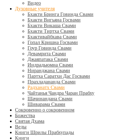
Видео
Духовные учителя
Бхакти Бринга Говинда Свами
Бхакти Вигьяна Госвами
Бхакти Викаша Свами
Бхакти Тиртха Свами
Бхактивайбхава Свами
Гопал Кришна Госвами
Гоур Говинда Свами
Девамрита Свами
Джаяпатака Свами
Индрадьюмна Свами
Ниранджана Свами
Партха Саратхи Дас Госвами
Прахладананда Свами
Радханатх Свами
Чайтанья Чандра Чаран Прабху
Шачинандана Свами
Шиварама Свами
Сокровенно о сокровенном
Божества
Святая Дхама
Веды
Книги Шрилы Прабхупады
Книги