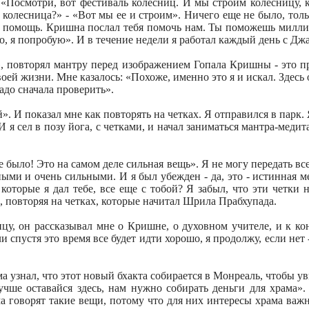
«Посмотри, вот фестиваль колесниц. И мы строим колесницу, ко
 же колесница?» - «Вот мы ее и строим». Ничего еще не было, тол
помощь. Кришна послал тебя помочь нам. Ты поможешь миллион
но, я попробую». И в течение недели я работал каждый день с Дж
», повторял мантру перед изображением Гопала Кришны - это п
оей жизни. Мне казалось: «Похоже, именно это я и искал. Здесь 
до сначала проверить».
. И показал мне как повторять на четках. Я отправился в парк. Я 
 я сел в позу йога, с четками, и начал заниматься мантра-медита
было! Это на самом деле сильная вещь». Я не могу передать все 
ми и очень сильными. И я был убежден - да, это - истинная м
 которые я дал тебе, все еще с тобой? Я забыл, что эти четки 
, повторяя на четках, которые начитал Шрила Прабхупада.
ицу, он рассказывал мне о Кришне, о духовном учителе, и к ко
и спустя это время все будет идти хорошо, я продолжу, если нет
а узнал, что этот новый бхакта собирается в Монреаль, чтобы ув
чше оставайся здесь, нам нужно собирать деньги для храма».
ама говорят такие вещи, потому что для них интересы храма важ