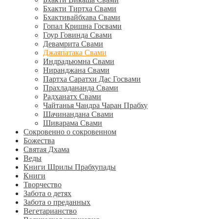
Бхакти Тиртха Свами
Бхактивайбхава Свами
Гопал Кришна Госвами
Гоур Говинда Свами
Девамрита Свами
Джаяпатака Свами
Индрадьюмна Свами
Ниранджана Свами
Партха Саратхи Дас Госвами
Прахладананда Свами
Радханатх Свами
Чайтанья Чандра Чаран Прабху
Шачинандана Свами
Шиварама Свами
Сокровенно о сокровенном
Божества
Святая Дхама
Веды
Книги Шрилы Прабхупады
Книги
Творчество
Забота о детях
Забота о преданных
Вегетарианство