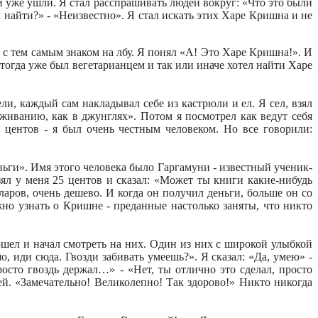
ни уже ушли. Я стал расспрашивать людей вокруг: «Что это были
 найти?» - «Неизвестно». Я стал искать этих Харе Кришна и не
с тем самым знаком на лбу. Я понял «А! Это Харе Кришна!». И
тогда уже был вегетарианцем и так или иначе хотел найти Харе
ли, каждый сам накладывал себе из кастрюли и ел. Я сел, взял
живанию, как в джунглях». Потом я посмотрел как ведут себя
5 центов - я был очень честным человеком. Но все говорили:
еньги». Имя этого человека было Гаргамуни - известный ученик-
зял у меня 25 центов и сказал: «Может ты книги какие-нибудь
ров, очень дешево. И когда он получил деньги, больше он со
жно узнать о Кришне - преданные настолько заняты, что никто
ошел и начал смотреть на них. Один из них с широкой улыбкой
, иди сюда. Гвозди забивать умеешь?». Я сказал: «Да, умею» -
росто гвоздь держал…» - «Нет, ты отлично это сделал, просто
ей. «Замечательно! Великолепно! Так здорово!» Никто никогда