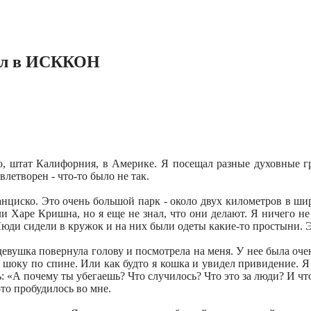
шел в ИСККОН
о, штат Калифорния, в Америке. Я посещал разные духовные г
влетворен - что-то было не так.
нциско. Это очень большой парк - около двух километров в шир
и Харе Кришна, но я еще не знал, что они делают. Я ничего н
 Люди сидели в кружок и на них были одеты какие-то простыни. 
девушка повернула голову и посмотрела на меня. У нее была очень
шоку по спине. Или как будто я кошка и увидел привидение. Я 
ь: «А почему ты убегаешь? Что случилось? Что это за люди? И что
-то пробудилось во мне.