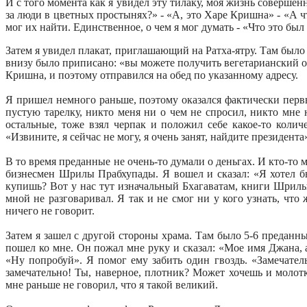
И с того момента как я увидел эту тилаку, моя жизнь совершен
за люди в цветных простынях?» - «А, это Харе Кришна» - «А ч
мог их найти. Единственное, о чем я мог думать - «Что это был 
Затем я увидел плакат, приглашающий на Ратха-ятру. Там был
внизу было приписано: «вы можете получить вегетарианский об
Кришна, и поэтому отправился на обед по указанному адресу.
Я пришел немного раньше, поэтому оказался фактически первым
пустую тарелку, никто меня ни о чем не спросил, никто мне
остальные, тоже взял черпак и положил себе какое-то колич
«Извините, я сейчас не могу, я очень занят, найдите президента»
В то время преданные не очень-то думали о деньгах. И кто-то 
бизнесмен Шрилы Прабхупады. Я вошел и сказал: «Я хотел бы 
купишь? Вот у нас тут изначальный Бхагаватам, книги Шрилы
мной не разговаривал. Я так и не смог ни у кого узнать, чт
ничего не говорит.
Затем я зашел с другой стороны храма. Там было 5-6 преданн
пошел ко мне. Он пожал мне руку и сказал: «Мое имя Джана, а
«Ну попробуй». Я помог ему забить один гвоздь. «Замечатель
замечательно! Ты, наверное, плотник? Может хочешь и молотк
мне раньше не говорил, что я такой великий.