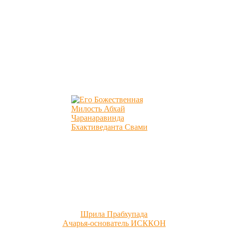
Шрила Прабхупада
Ачарья-основатель ИСККОН