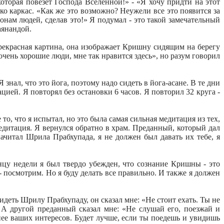
торая повезет Господа Вселенной!» - «Я хочу придти на этот
ько каркас. «Как же это возможно? Неужели все это появится за
ам людей, сделав это!» Я подумал - это такой замечательный
аянандой.
рекрасная картина, она изображает Кришну сидящим на берегу
очень хорошие люди, мне так нравится здесь», но разум говорил
знал, что это йога, поэтому надо сидеть в йога-асане. В те дни
цией. Я повторял без остановки 6 часов. Я повторил 32 круга -
то, что я испытал, но это была самая сильная медитация из тех,
едитация. Я вернулся обратно в храм. Преданный, который дал
начитал Шрила Прабхупада, я не должен был давать их тебе, я
нцу недели я был твердо убежден, что сознание Кришны - это
 - посмотрим. Но я буду делать все правильно. И также я должен
идеть Шрилу Прабхупаду, он сказал мне: «Не стоит ехать. Ты не
 А другой преданный сказал мне: «Не слушай его, поезжай и
нее ваших интересов. Будет лучше, если ты поедешь и увидишь