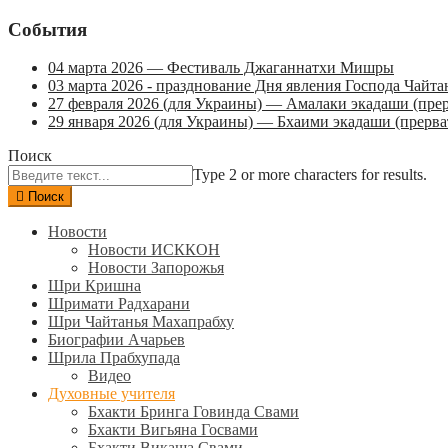
События
04 марта 2026 — Фестиваль Джаганнатхи Мишры
03 марта 2026 - празднование Дня явления Господа Ча
27 февраля 2026 (для Украины) — Амалаки экадаши (прерв
29 января 2026 (для Украины) — Бхаими экадаши (прервать
Поиск
Type 2 or more characters for results.
Поиск
Новости
Новости ИСККОН
Новости Запорожья
Шри Кришна
Шримати Радхарани
Шри Чайтанья Махапрабху
Биографии Ачарьев
Шрила Прабхупада
Видео
Духовные учителя
Бхакти Бринга Говинда Свами
Бхакти Вигьяна Госвами
Бхакти Викаша Свами