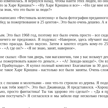
но изменилась. Я вернулся назад, чтобы найти этих людей, но о
то за Харе Кришна?» - «Ну Харе Кришна и все» - «Но где мне их
за знак, что это были за люди?»
о написано «Фестиваль колесниц» и была фотография преданного 
ед за пожертвование в 25 центов». Это было очень дешево. А я 
. Это был 1968 год, поэтому все было очень просто - все сиде
 ничего не предложил. Я подумал: «Наверное, здесь обучают вы
ество прасада. Было вкусно. Затем я захотел отдать кому-то 2
 - «А где он?» - «Я не знаю, занят, наверное».
мне сказал: «Вон там дверь, там магазинчик, там у вас возьмут д
пожертвовать какие-то деньги..» - «А! Заходи-заходи!». Он в
 Прабхупады». Я купил полный комплект Бхагаватам за 30 долла
о же такое Харе Кришна - настолько все были заняты. Очень сло
ых с пилами и молотками - они что-то строили из дерева. Я под
 как тебя зовут?». Это был Джаянанда. Я представился. «Хорошо
но, просто фантастика! Ты так здорово это сделал!» - «Да я п
ом постучать?» Я согласился и мы забили еще несколько гвозд