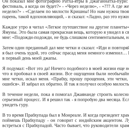
Он показал мне фотографию Ратха-ятры в Джаганнатха-пури: 
фестиваль, а когда он будет?» - «Через неделю», - «??? А где
неделю?» - «Сделаем по милости Кришны! Но нам нужна твоя 
парень, такой вдохновляющий, - и сказал: «Ладно, раз это нуж
Каждое утро я читал «Легкое путешествие на другие планеты
Ямуны. Это была самая прекрасная вещь, которую я увидел в св
мне: «Подожди-подожди, не будь слишком сентиментальным, на
Затем один преданный дал мне четки и сказал: «Иди и повторяй»
я был очень худой, это сейчас прасад меня немного изменил… И
в первый день моей джапы.
Я подумал: «Вот это да! Ничего подобного в моей жизни еще не 
что я пробовал в своей жизни. Все ощущения были необычайны
мне четки, искал меня. «Прабху, прошу прощения, эти четки,
ошибся». И забрал их обратно. И так я получил особую милость
В течение недели, пока я помогал Джаянанде строить колесн
серьезный процесс. И я решил так - я попробую два месяца. Есл
увидеть гуру.
В то время Прабхупада был в Монреале. И когда президент храм
поймешь Прабхупаду - он говорит с индийским акцентом. Лу
встреться с Прабхупадой. Часто бывает, что руководители хр