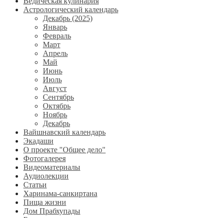
Ведическая кулинария
Астрологический календарь
Декабрь (2025)
Январь
Февраль
Март
Апрель
Май
Июнь
Июль
Август
Сентябрь
Октябрь
Ноябрь
Декабрь
Вайшнавский календарь
Экадаши
О проекте "Общее дело"
Фотогалерея
Видеоматериалы
Аудиолекции
Статьи
Харинама-санкиртана
Пища жизни
Дом Прабхупады