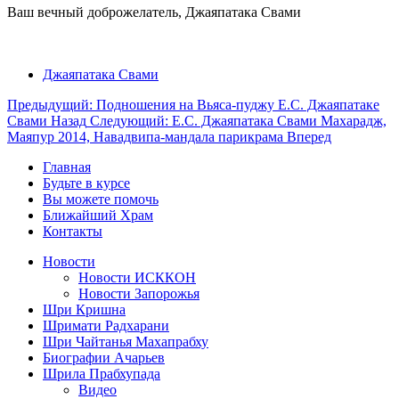
Ваш вечный доброжелатель, Джаяпатака Свами
Джаяпатака Свами
Предыдущий: Подношения на Вьяса-пуджу Е.С. Джаяпатаке
Свами
Назад
Следующий: Е.С. Джаяпатака Свами Махарадж,
Маяпур 2014, Навадвипа-мандала парикрама
Вперед
Главная
Будьте в курсе
Вы можете помочь
Ближайший Храм
Контакты
Новости
Новости ИСККОН
Новости Запорожья
Шри Кришна
Шримати Радхарани
Шри Чайтанья Махапрабху
Биографии Ачарьев
Шрила Прабхупада
Видео