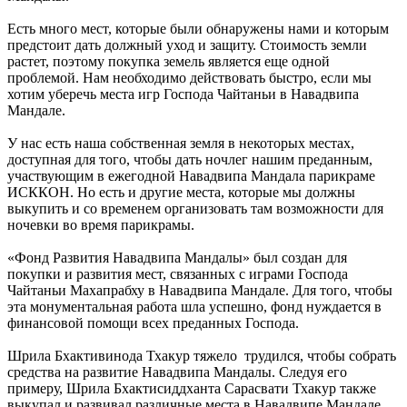
Есть много мест, которые были обнаружены нами и которым
предстоит дать должный уход и защиту. Стоимость земли
растет, поэтому покупка земель является еще одной
проблемой. Нам необходимо действовать быстро, если мы
хотим уберечь места игр Господа Чайтаньи в Навадвипа
Мандале.
У нас есть наша собственная земля в некоторых местах,
доступная для того, чтобы дать ночлег нашим преданным,
участвующим в ежегодной Навадвипа Мандала парикраме
ИСККОН. Но есть и другие места, которые мы должны
выкупить и со временем организовать там возможности для
ночевки во время парикрамы.
«Фонд Развития Навадвипа Мандалы» был создан для
покупки и развития мест, связанных с играми Господа
Чайтаньи Махапрабху в Навадвипа Мандале. Для того, чтобы
эта монументальная работа шла успешно, фонд нуждается в
финансовой помощи всех преданных Господа.
Шрила Бхактивинода Тхакур тяжело трудился, чтобы собрать
средства на развитие Навадвипа Мандалы. Следуя его
примеру, Шрила Бхактисиддханта Сарасвати Тхакур также
выкупал и развивал различные места в Навадвипе Мандале.