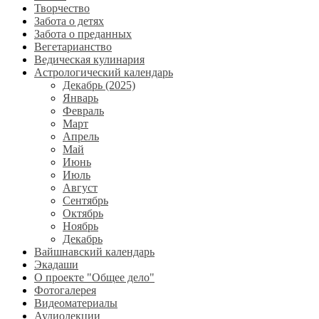
Творчество
Забота о детях
Забота о преданных
Вегетарианство
Ведическая кулинария
Астрологический календарь
Декабрь (2025)
Январь
Февраль
Март
Апрель
Май
Июнь
Июль
Август
Сентябрь
Октябрь
Ноябрь
Декабрь
Вайшнавский календарь
Экадаши
О проекте "Общее дело"
Фотогалерея
Видеоматериалы
Аудиолекции