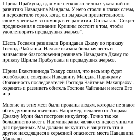
Шрила Прабхупада дал мне несколько личных указаний по
развитию Навадвипа Мандалы. У него стояли в глазах слезы,
и перехватило горло, когда он выражал признательность
своим ученикам за помощь в ее развитии. Он сказал: "Секрет
продвижения в сознании Кришны состоит в том, чтобы
удовлетворить предыдущих ачарьев".
Шесть Госвами развивали Вриндаван Дхаму по приказу
Господа Чайтаньи. Нам же оказана большая честь и
наивысшие благословения развивать Навадвипа Дхаму по
приказу Шрилы Прабхупады и предыдущих ачарьев.
Шрила Бхактивинода Тхакур сказал, что весь мир будет
освобожден, совершая Навадвипу Мандала Парикраму.
Обязанность последователей Господа Чайтаньи Махапрабху -
охранять и развивать обитель Господа Чайтаньи и места Его
игр.
Многие из этих мест были проданы людям, которые не знают
об их духовном значении. Например, недалеко от Ашрама
Джахну Муни был построен инкубатор. Точно так же
большинство мест в Наимишаранье являются недоступными
для преданных. Мы должны выкупить и защитить эти и
другие находящиеся в серьезной опасности места Навадвипа
Мандалы.