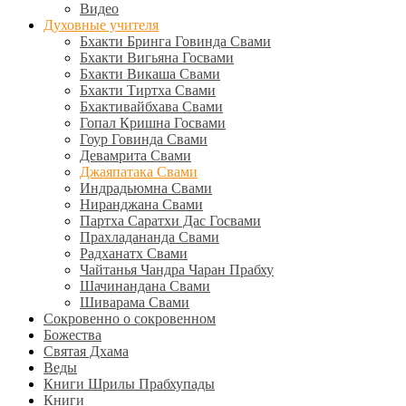
Видео
Духовные учителя
Бхакти Бринга Говинда Свами
Бхакти Вигьяна Госвами
Бхакти Викаша Свами
Бхакти Тиртха Свами
Бхактивайбхава Свами
Гопал Кришна Госвами
Гоур Говинда Свами
Девамрита Свами
Джаяпатака Свами
Индрадьюмна Свами
Ниранджана Свами
Партха Саратхи Дас Госвами
Прахладананда Свами
Радханатх Свами
Чайтанья Чандра Чаран Прабху
Шачинандана Свами
Шиварама Свами
Сокровенно о сокровенном
Божества
Святая Дхама
Веды
Книги Шрилы Прабхупады
Книги