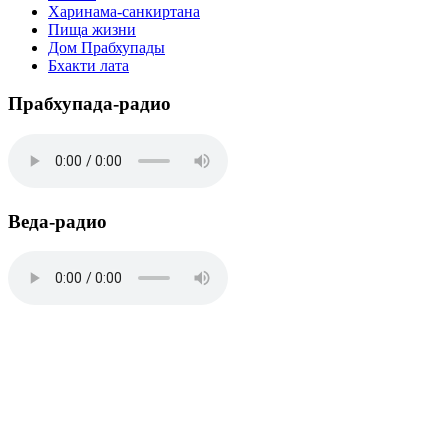
Харинама-санкиртана
Пища жизни
Дом Прабхупады
Бхакти лата
Прабхупада-радио
Веда-радио