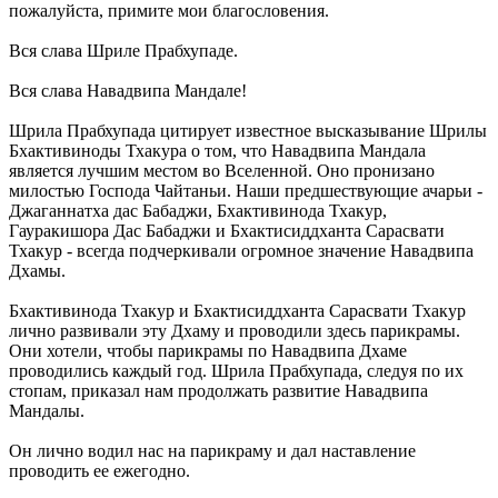
пожалуйста, примите мои благословения.
Вся слава Шриле Прабхупаде.
Вся слава Навадвипа Мандале!
Шрила Прабхупада цитирует известное высказывание Шрилы
Бхактивиноды Тхакура о том, что Навадвипа Мандала
является лучшим местом во Вселенной. Оно пронизано
милостью Господа Чайтаньи. Наши предшествующие ачарьи -
Джаганнатха дас Бабаджи, Бхактивинода Тхакур,
Гауракишора Дас Бабаджи и Бхактисиддханта Сарасвати
Тхакур - всегда подчеркивали огромное значение Навадвипа
Дхамы.
Бхактивинода Тхакур и Бхактисиддханта Сарасвати Тхакур
лично развивали эту Дхаму и проводили здесь парикрамы.
Они хотели, чтобы парикрамы по Навадвипа Дхаме
проводились каждый год. Шрила Прабхупада, следуя по их
стопам, приказал нам продолжать развитие Навадвипа
Мандалы.
Он лично водил нас на парикраму и дал наставление
проводить ее ежегодно.