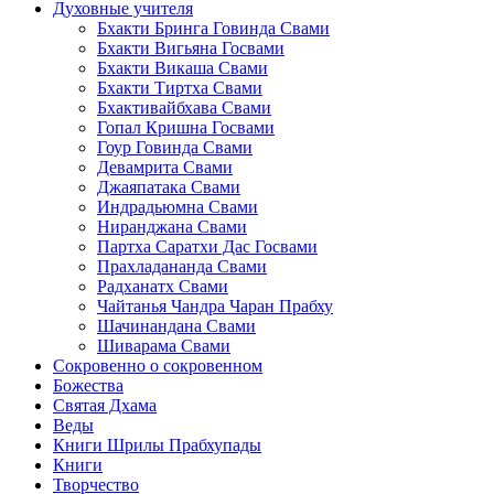
Духовные учителя
Бхакти Бринга Говинда Свами
Бхакти Вигьяна Госвами
Бхакти Викаша Свами
Бхакти Тиртха Свами
Бхактивайбхава Свами
Гопал Кришна Госвами
Гоур Говинда Свами
Девамрита Свами
Джаяпатака Свами
Индрадьюмна Свами
Ниранджана Свами
Партха Саратхи Дас Госвами
Прахладананда Свами
Радханатх Свами
Чайтанья Чандра Чаран Прабху
Шачинандана Свами
Шиварама Свами
Сокровенно о сокровенном
Божества
Святая Дхама
Веды
Книги Шрилы Прабхупады
Книги
Творчество