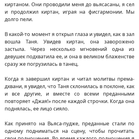
киртаном. Они проводили меня до вьясасаны, я сел
и продолжил киртан, играя на фисгармонии. Мы
долго пели.
В какой-то момент я открыл глаза и увидел, как в зал
вошла Таня. Увидев киртан, она заворожено
застыла. Через несколько мгновений одна из
девушек подхватила ее, и она в великом блаженстве
сразу же погрузилась в танец.
Когда я завершил киртан и читал молитвы према-
дхвани, я увидел, что Таня склонилась в поклоне, как
и все другие, и вместе со всеми преданными
повторяет «Джая!» после каждой строчки. Когда она
поднялась, ее лицо сияло.
Как принято на Вьяса-пудже, преданные стали по
одному подниматься на сцену, чтобы прочитать
свои подношения. Во время каждого подношения я