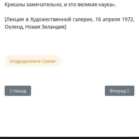
Кришны замечательно, и это великая наука».
[Лекция в Художественной галерее, 16 апреля 1972,
Окленд, Новая Зеландия]
Индрадьюмна Свами
Предыдущий: Фото — Вьяса-пуджа Е.С. Индрадьюмна Свам
Следующий: 
Назад
Вперед