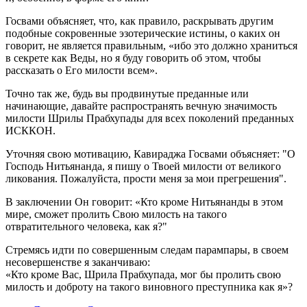
Госвами объясняет, что, как правило, раскрывать другим
подобные сокровенные эзотерические истины, о каких он
говорит, не является правильным, «ибо это должно храниться
в секрете как Веды, но я буду говорить об этом, чтобы
рассказать о Его милости всем».
Точно так же, будь вы продвинутые преданные или
начинающие, давайте распространять вечную значимость
милости Шрилы Прабхупады для всех поколений преданных
ИСККОН.
Уточняя свою мотивацию, Кавираджа Госвами объясняет: "О
Господь Нитьянанда, я пишу о Твоей милости от великого
ликования. Пожалуйста, прости меня за мои прегрешения".
В заключении Он говорит: «Кто кроме Нитьянанды в этом
мире, сможет пролить Свою милость на такого
отвратительного человека, как я?"
Стремясь идти по совершенным следам парампары, в своем
несовершенстве я заканчиваю:
«Кто кроме Вас, Шрила Прабхупада, мог бы пролить свою
милость и доброту на такого виновного преступника как я»?