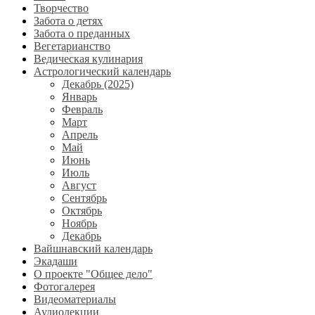
Творчество
Забота о детях
Забота о преданных
Вегетарианство
Ведическая кулинария
Астрологический календарь
Декабрь (2025)
Январь
Февраль
Март
Апрель
Май
Июнь
Июль
Август
Сентябрь
Октябрь
Ноябрь
Декабрь
Вайшнавский календарь
Экадаши
О проекте "Общее дело"
Фотогалерея
Видеоматериалы
Аудиолекции