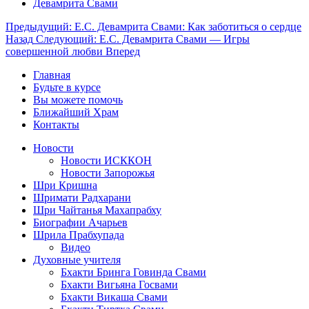
Девамрита Свами
Предыдущий: Е.С. Девамрита Свами: Как заботиться о сердце
Назад
Следующий: Е.С. Девамрита Свами — Игры
совершенной любви
Вперед
Главная
Будьте в курсе
Вы можете помочь
Ближайший Храм
Контакты
Новости
Новости ИСККОН
Новости Запорожья
Шри Кришна
Шримати Радхарани
Шри Чайтанья Махапрабху
Биографии Ачарьев
Шрила Прабхупада
Видео
Духовные учителя
Бхакти Бринга Говинда Свами
Бхакти Вигьяна Госвами
Бхакти Викаша Свами