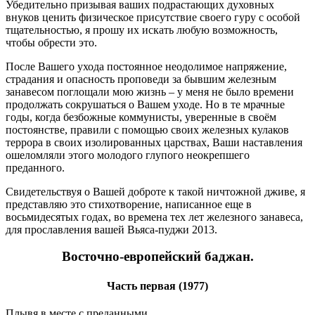
Убедительно призывая ваших подрастающих духовных
внуков ценить физическое присутствие своего гуру с особой
тщательностью, я прошу их искать любую возможность,
чтобы обрести это.
После Вашего ухода постоянное неодолимое напряжение,
страдания и опасность проповеди за бывшим железным
занавесом поглощали мою жизнь – у меня не было времени
продолжать сокрушаться о Вашем уходе. Но в те мрачные
годы, когда безбожные коммунисты, уверенные в своём
постоянстве, правили с помощью своих железных кулаков
террора в своих изолированных царствах, Ваши наставления
ошеломляли этого молодого глупого неокрепшего
преданного.
Свидетельствуя о Вашей доброте к такой ничтожной дживе, я
представляю это стихотворение, написанное еще в
восьмидесятых годах, во времена тех лет железного занавеса,
для прославления вашей Вьяса-пуджи 2013.
Восточно-европейский баджан.
Часть первая (1977)
Плывя в месте с преданными,