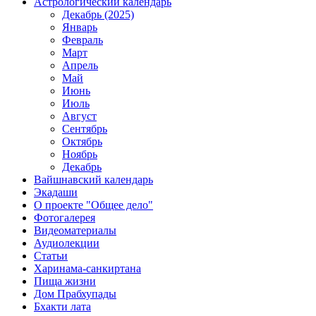
Астрологический календарь
Декабрь (2025)
Январь
Февраль
Март
Апрель
Май
Июнь
Июль
Август
Сентябрь
Октябрь
Ноябрь
Декабрь
Вайшнавский календарь
Экадаши
О проекте "Общее дело"
Фотогалерея
Видеоматериалы
Аудиолекции
Статьи
Харинама-санкиртана
Пища жизни
Дом Прабхупады
Бхакти лата