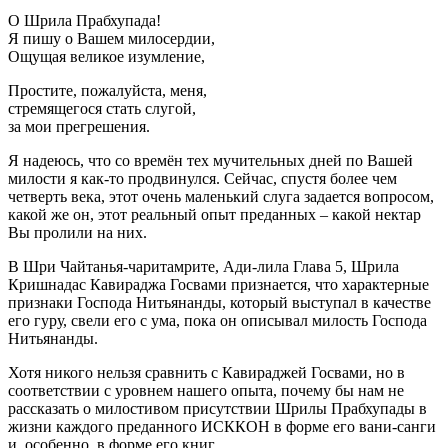
О Шрила Прабхупада!
Я пишу о Вашем милосердии,
Ощущая великое изумление,
Простите, пожалуйста, меня,
стремящегося стать слугой,
за мои прегрешения.
Я надеюсь, что со времён тех мучительных дней по Вашей
милости я как-то продвинулся. Сейчас, спустя более чем
четверть века, этот очень маленький слуга задается вопросом,
какой же он, этот реальный опыт преданных – какой нектар
Вы пролили на них.
В Шри Чайтанья-чаритамрите, Ади-лила Глава 5, Шрила
Кришнадас Кавираджа Госвами признается, что характерные
признаки Господа Нитьянанды, который выступал в качестве
его гуру, свели его с ума, пока он описывал милость Господа
Нитьянанды.
Хотя никого нельзя сравнить с Кавираджей Госвами, но в
соответствии с уровнем нашего опыта, почему бы нам не
рассказать о милостивом присутствии Шрилы Прабхупады в
жизни каждого преданного ИСККОН в форме его вани-санги
и, особенно, в форме его книг.