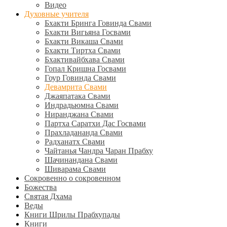
Видео
Духовные учителя
Бхакти Бринга Говинда Свами
Бхакти Вигьяна Госвами
Бхакти Викаша Свами
Бхакти Тиртха Свами
Бхактивайбхава Свами
Гопал Кришна Госвами
Гоур Говинда Свами
Девамрита Свами
Джаяпатака Свами
Индрадьюмна Свами
Ниранджана Свами
Партха Саратхи Дас Госвами
Прахладананда Свами
Радханатх Свами
Чайтанья Чандра Чаран Прабху
Шачинандана Свами
Шиварама Свами
Сокровенно о сокровенном
Божества
Святая Дхама
Веды
Книги Шрилы Прабхупады
Книги