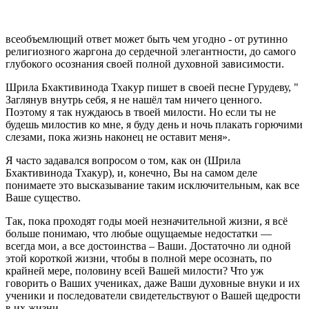
всеобъемлющий ответ может быть чем угодно - от рутинно
религиозного жаргона до сердечной элегантности, до самого
глубокого осознания своей полной духовной зависимости.
Шрила Бхактивинода Тхакур пишет в своей песне Гурудеву, "
Заглянув внутрь себя, я не нашёл там ничего ценного.
Поэтому я так нуждаюсь в твоей милости. Но если ты не
будешь милостив ко мне, я буду день и ночь плакать горючими
слезами, пока жизнь наконец не оставит меня».
Я часто задавался вопросом о том, как он (Шрила
Бхактивинода Тхакур), и, конечно, Вы на самом деле
понимаете это высказывание таким исключительным, как все
Ваше существо.
Так, пока проходят годы моей незначительной жизни, я всё
больше понимаю, что любые ощущаемые недостатки —
всегда мои, а все достоинства – Ваши. Достаточно ли одной
этой короткой жизни, чтобы в полной мере осознать, по
крайней мере, половину всей Вашей милости? Что уж
говорить о Ваших учениках, даже Ваши духовные внуки и их
ученики и последователи свидетельствуют о Вашей щедрости
в их жизни.