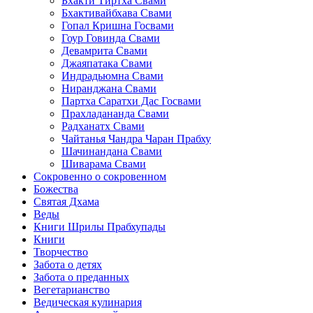
Бхакти Тиртха Свами
Бхактивайбхава Свами
Гопал Кришна Госвами
Гоур Говинда Свами
Девамрита Свами
Джаяпатака Свами
Индрадьюмна Свами
Ниранджана Свами
Партха Саратхи Дас Госвами
Прахладананда Свами
Радханатх Свами
Чайтанья Чандра Чаран Прабху
Шачинандана Свами
Шиварама Свами
Сокровенно о сокровенном
Божества
Святая Дхама
Веды
Книги Шрилы Прабхупады
Книги
Творчество
Забота о детях
Забота о преданных
Вегетарианство
Ведическая кулинария