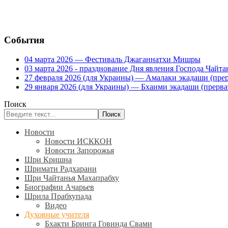
События
04 марта 2026 — Фестиваль Джаганнатхи Мишры
03 марта 2026 - празднование Дня явления Господа Ча
27 февраля 2026 (для Украины) — Амалаки экадаши (прерв
29 января 2026 (для Украины) — Бхаими экадаши (прервать
Поиск
Поиск
Новости
Новости ИСККОН
Новости Запорожья
Шри Кришна
Шримати Радхарани
Шри Чайтанья Махапрабху
Биографии Ачарьев
Шрила Прабхупада
Видео
Духовные учителя
Бхакти Бринга Говинда Свами