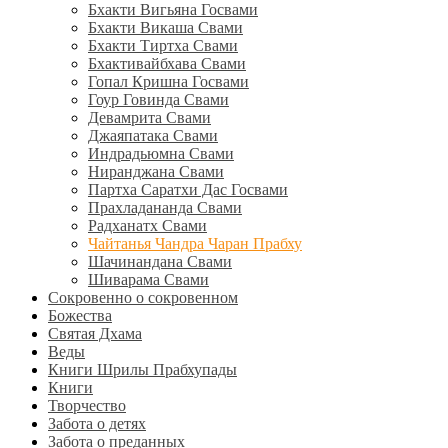
Бхакти Вигьяна Госвами
Бхакти Викаша Свами
Бхакти Тиртха Свами
Бхактивайбхава Свами
Гопал Кришна Госвами
Гоур Говинда Свами
Девамрита Свами
Джаяпатака Свами
Индрадьюмна Свами
Ниранджана Свами
Партха Саратхи Дас Госвами
Прахладананда Свами
Радханатх Свами
Чайтанья Чандра Чаран Прабху
Шачинандана Свами
Шиварама Свами
Сокровенно о сокровенном
Божества
Святая Дхама
Веды
Книги Шрилы Прабхупады
Книги
Творчество
Забота о детях
Забота о преданных