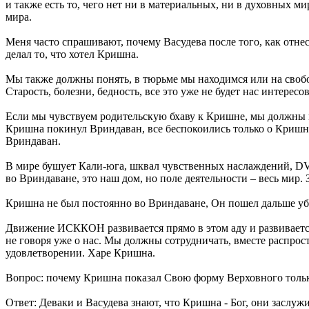
и также есть то, чего нет ни в материальных, ни в духовных
мира.
Меня часто спрашивают, почему Васудева после того, как отнес
делал то, что хотел Кришна.
Мы также должны понять, в тюрьме мы находимся или на свобо
Старость, болезни, бедность, все это уже не будет нас интересов
Если мы чувствуем родительскую бхаву к Кришне, мы должны 
Кришна покинул Вриндаван, все беспокоились только о Кришне
Вриндаван.
В мире бушует Кали-юга, шквал чувственных наслаждений, DV
во Вриндаване, это наш дом, но поле деятельности – весь мир.
Кришна не был постоянно во Вриндаване, Он пошел дальше уби
Движение ИСККОН развивается прямо в этом аду и развивается
не говоря уже о нас. Мы должны сотрудничать, вместе распрост
удовлетворении. Харе Кришна.
Вопрос: почему Кришна показал Свою форму Верховного только 
Ответ: Деваки и Васудева знают, что Кришна - Бог, они заслу