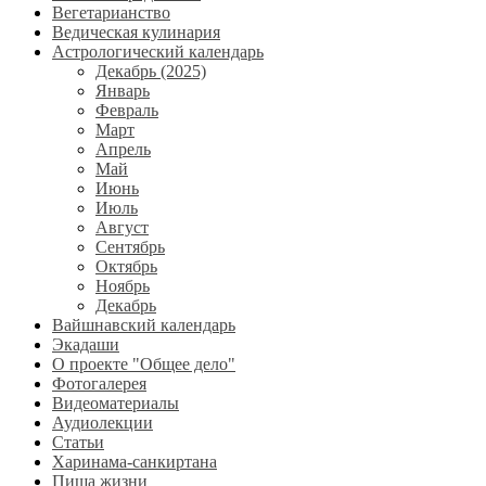
Вегетарианство
Ведическая кулинария
Астрологический календарь
Декабрь (2025)
Январь
Февраль
Март
Апрель
Май
Июнь
Июль
Август
Сентябрь
Октябрь
Ноябрь
Декабрь
Вайшнавский календарь
Экадаши
О проекте "Общее дело"
Фотогалерея
Видеоматериалы
Аудиолекции
Статьи
Харинама-санкиртана
Пища жизни