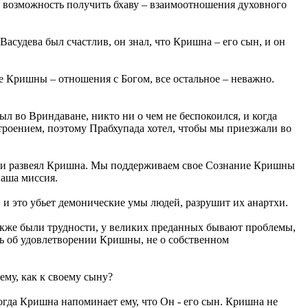
и возможность получить бхаву – взаимоотношения духовного
Васудева был счастлив, он знал, что Кришна – его сын, и он
е Кришны – отношения с Богом, все остальное – неважно.
 во Вриндаване, никто ни о чем не беспокоился, и когда
троением, поэтому Прабхупада хотел, чтобы мы приезжали во
ы ни развеял Кришна. Мы поддерживаем свое Сознание Кришны
наша миссия.
и это убьет демонические умы людей, разрушит их анартхи.
также были трудности, у великих преданных бывают проблемы,
ать об удовлетворении Кришны, не о собственном
ему, как к своему сыну?
когда Кришна напоминает ему, что Он - его сын. Кришна не