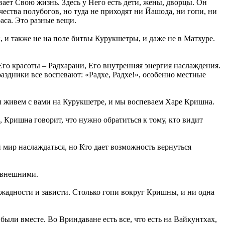
ает Свою жизнь. Здесь у Него есть дети, жены, дворцы. Он
ества полубогов, но туда не приходят ни Йашода, ни гопи, ни
аса. Это разные вещи.
 и также не на поле битвы Курукшетры, и даже не в Матхуре.
Его красоты – Радхарани, Его внутренняя энергия наслаждения.
аздники все воспевают: «Радхе, Радхе!», особенно местные
ы живем с вами на Курукшетре, и мы воспеваем Харе Кришна.
 Кришна говорит, что нужно обратиться к тому, кто видит
мир наслаждаться, но Кто дает возможность вернуться
е внешними.
 жадности и зависти. Столько гопи вокруг Кришны, и ни одна
 были вместе. Во Вриндаване есть все, что есть на Вайкунтхах,