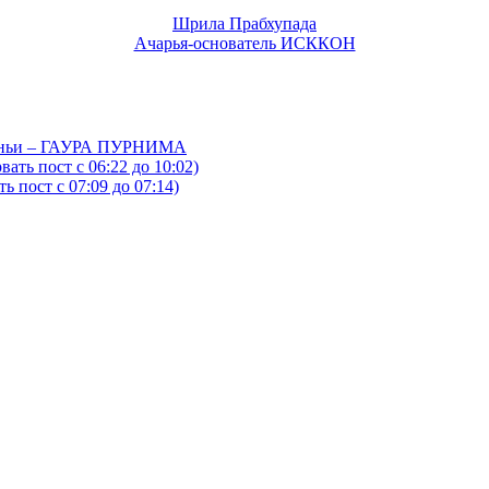
Шрила Прабхупада
Ачарья-основатель ИСККОН
йтаньи – ГАУРА ПУРНИМА
ать пост с 06:22 до 10:02)
 пост с 07:09 до 07:14)