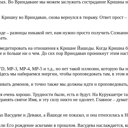
 мирах. Во Вриндаване мы можем заслужить сострадание Кришны 
 Кришну во Вриндаван, снова вернулся в тюрьму. Ответ прост – 
де – разницы никакой нет, нам нужно просто получить Сознани
ать.
медитировать на отношения к Кришне Йашоды. Когда Кришна был
 и больше ни о чем. До сих пор Вриндаван проникнут этим нас
D, МР-3, МР-4, МР-5 и т.д., но нет такой иллюзии, которую б
 Здесь мы набираемся энергии, чтобы проповедовать там, в этом 
вать демонов, и точно также мы должны идти и проповедовать, 
 очень хорошо. Трудности были, есть и будут. На Курукшетре 
ранять святое Имя, и эту силу никто не одолеет. Главное – дум
Васудеве и Деваки, а Йашоде не показал, и она относилась к Н
жили Его рождение аскезами в прошлом. Васудева наслаждается, 