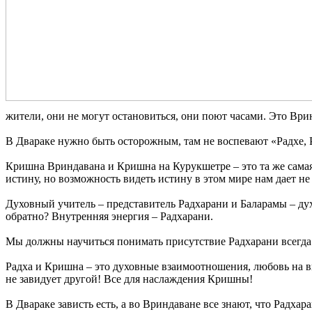
жители, они не могут остановиться, они поют часами. Это Ври
В Двараке нужно быть осторожным, там не воспевают «Радхе, 
Кришна Вриндавана и Кришна на Курукшетре – это та же самая 
истину, но возможность видеть истину в этом мире нам дает не
Духовный учитель – представитель Радхарани и Баларамы – ду
обратно? Внутренняя энергия – Радхарани.
Мы должны научиться понимать присутствие Радхарани всегда 
Радха и Кришна – это духовные взаимоотношения, любовь на вы
не завидует другой! Все для наслаждения Кришны!
В Двараке зависть есть, а во Вриндаване все знают, что Радхар