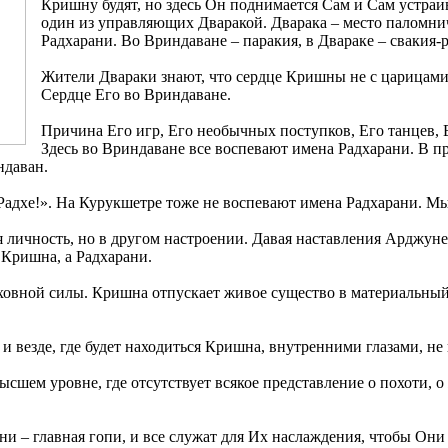
Кришну будят, но здесь Он поднимается Сам и Сам устраив
один из управляющих Дваракой. Дварака – место паломнич
Радхарани. Во Вриндаване – паракия, в Двараке – свакия-р
Жители Двараки знают, что сердце Кришны не с царицами,
Сердце Его во Вриндаване.
Причина Его игр, Его необычных поступков, Его танцев, 
Здесь во Вриндаване все воспевают имена Радхарани. В пр
ндаван.
Радхе!». На Курукшетре тоже не воспевают имена Радхарани. М
личность, но в другом настроении. Давая наставления Арджуне,
 Кришна, а Радхарани.
ховной силы. Кришна отпускает живое существо в материальный 
и везде, где будет находиться Кришна, внутренними глазами, н
сшем уровне, где отсутствует всякое представление о похоти, о
ани – главная гопи, и все служат для Их наслаждения, чтобы Они