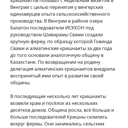
кришнаитов побывал с недельным визитом в
Венгрии с целью перенятия у венгерских
единоверцев опыта сельскохозяйственного
производства. В Венгрии в районе озера
Балатон последователи ИСККОН под
руководством Шиварамы Свами создали
крупную ферму, по образцу которой Говинда
Свами и алматинские кришнаиты за два года
до того основали аналогичную общину в
Казахстане. По возвращении на родину
делегация алматинских кришнаитов внедрила
воспринятый ими опыт в развитие своей
общины.
В последующие несколько лет кришнаиты
возвели храм и посёлок из нескольких
десятков домов. Община росла, всё больше и
больше последователей Кришны селились
вокруг фермы. Они занимались сельским