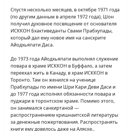
Спустя несколько месяцев, в октябре 1971 года
(по другим данным в апреле 1972 года), Шон
получил духовное посвящение от основателя
ИСККОН Бхактиведанты Свами Прабхупады,
который дал ему новое имя на санскрите
Айодхьяпати Даса.
До 1973 года Айодхьяпати выполнял служение
повара в храме ИСККОН в Буффало, а затем
переехал жить в Канаду, в храм ИСККОН в
Торонто. Там он женился на ученице
Прабхупады по имени Шри Кари Деви Даси и
до 1977 года исполнял обязанности повара и
пуджари в торонтском храме. Помимо этого,
он занимался санкиртаной —
распространением кришнаитской литературы
за денежные пожертвования. Распространять
книги ему довелось даже на Аляске..