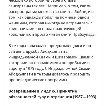
несколько историй из своего опыта
санкиртаны тех лет. Например, о том, как он
распространил множество книг на бойне, и о
том, как однажды попал на поминки одной
женщины, которая никогда не встречалась с
кришнаитами, но стала практикующей
кришнаиткой просто читая книги Прабхупады.
В те годы завязалась продолжающаяся и по
сей день дружба Айодхьяпати с
Индрадьюмной Свами и Шиварамой Свами с
которыми он познакомился по прибытии в
Европу в 1979 году. С Индрадьюмной Свами
Айодхьяпати в те годы довелось проводить
проповеднические программы.
Возвращение в Индию. Принятие
обязанностей гуру и отречения (1987—1993)