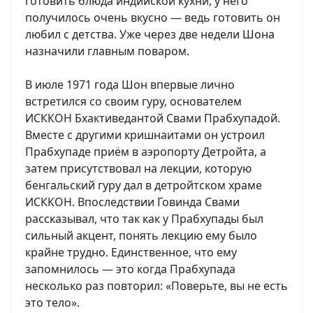
готовить блюда индийской кухни, у него
получилось очень вкусно — ведь готовить он
любил с детства. Уже через две недели Шона
назначили главным поваром.
В июле 1971 года Шон впервые лично
встретился со своим гуру, основателем
ИСККОН Бхактиведантой Свами Прабхупадой.
Вместе с другими кришнаитами он устроил
Прабхупаде приём в аэропорту Детройта, а
затем присутствовал на лекции, которую
бенгальский гуру дал в детройтском храме
ИСККОН. Впоследствии Говинда Свами
рассказывал, что так как у Прабхупады был
сильный акцент, понять лекцию ему было
крайне трудно. Единственное, что ему
запомнилось — это когда Прабхупада
несколько раз повторил: «Поверьте, вы не есть
это тело».