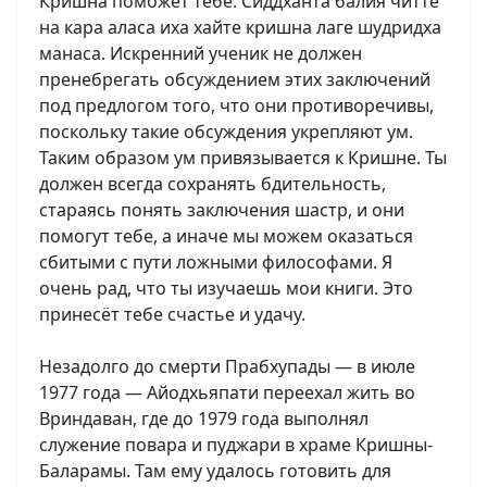
Кришна поможет тебе. Сиддханта балия читте
на кара аласа иха хайте кришна лаге шудридха
манаса. Искренний ученик не должен
пренебрегать обсуждением этих заключений
под предлогом того, что они противоречивы,
поскольку такие обсуждения укрепляют ум.
Таким образом ум привязывается к Кришне. Ты
должен всегда сохранять бдительность,
стараясь понять заключения шастр, и они
помогут тебе, а иначе мы можем оказаться
сбитыми с пути ложными философами. Я
очень рад, что ты изучаешь мои книги. Это
принесёт тебе счастье и удачу.
Незадолго до смерти Прабхупады — в июле
1977 года — Айодхьяпати переехал жить во
Вриндаван, где до 1979 года выполнял
служение повара и пуджари в храме Кришны-
Баларамы. Там ему удалось готовить для