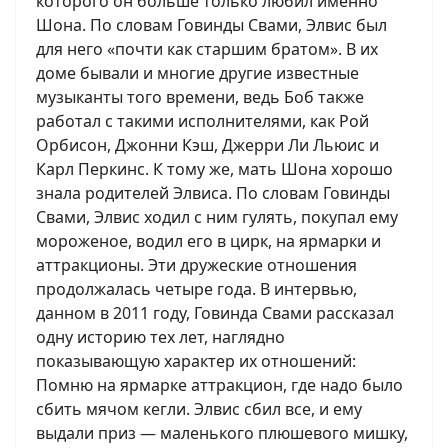
которого он больше только любил именно
Шона. По словам Говинды Свами, Элвис был
для него «почти как старшим братом». В их
доме бывали и многие другие известные
музыканты того времени, ведь Боб также
работал с такими исполнителями, как Рой
Орбисон, Джонни Кэш, Джерри Ли Льюис и
Карл Перкинс. К тому же, мать Шона хорошо
знала родителей Элвиса. По словам Говинды
Свами, Элвис ходил с ним гулять, покупал ему
мороженое, водил его в цирк, на ярмарки и
аттракционы. Эти дружеские отношения
продолжалась четыре года. В интервью,
данном в 2011 году, Говинда Свами рассказал
одну историю тех лет, наглядно
показывающую характер их отношений:
Помню на ярмарке аттракцион, где надо было
сбить мячом кегли. Элвис сбил все, и ему
выдали приз — маленького плюшевого мишку,