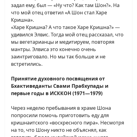
задал ему, был — «Ну что? Как там Шон?». На
что мой отец ответил «А Шон стал Харе
Кришна».
«Харе Кришна? А что такое Харе Кришна?» —
удивился Элвис. Тогда мой отец рассказал, что
мы вегетарианцы и медитируем, повторяя
мантры. Элвиса это конечно очень
заинтриговало. Но мы так больше и не
встретились.
Принятие духовного посвящения от
Бхактиведанты Свами Прабхупады и
первые годы в ИСККОН (1971—1979)
Через неделю пребывания в храме Шона
попросили помочь приготовить еду для
кришнаитского «воскресного пира». Несмотря
на то, что Шону никто не объяснял, как