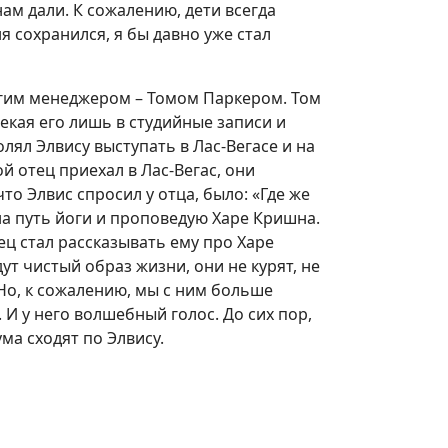
нам дали. К сожалению, дети всегда
я сохранился, я бы давно уже стал
ругим менеджером – Томом Паркером. Том
екая его лишь в студийные записи и
олял Элвису выступать в Лас-Вегасе и на
й отец приехал в Лас-Вегас, они
то Элвис спросил у отца, было: «Где же
 на путь йоги и проповедую Харе Кришна.
тец стал рассказывать ему про Харе
ут чистый образ жизни, они не курят, не
Но, к сожалению, мы с ним больше
 И у него волшебный голос. До сих пор,
ма сходят по Элвису.