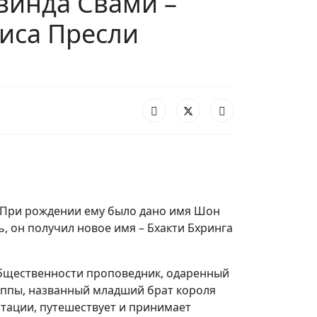
овинда Свами –
иса Пресли
. При рождении ему было дано имя Шон
ь, он получил новое имя – Бхакти Бхринга
бщественности проповедник, одаренный
уппы, названный младший брат короля
итации, путешествует и принимает