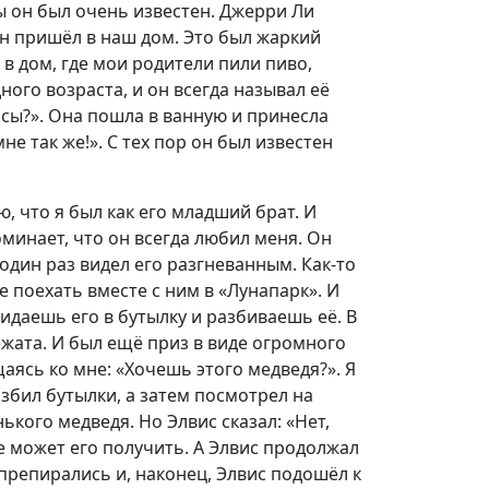
ы он был очень известен. Джерри Ли
н пришёл в наш дом. Это был жаркий
 в дом, где мои родители пили пиво,
ого возраста, и он всегда называл её
лосы?». Она пошла в ванную и принесла
мне так же!». С тех пор он был известен
, что я был как его младший брат. И
поминает, что он всегда любил меня. Он
один раз видел его разгневанным. Как-то
 поехать вместе с ним в «Лунапарк». И
кидаешь его в бутылку и разбиваешь её. В
жата. И был ещё приз в виде огромного
щаясь ко мне: «Хочешь этого медведя?». Я
разбил бутылки, а затем посмотрел на
кого медведя. Но Элвис сказал: «Нет,
е может его получить. А Элвис продолжал
препирались и, наконец, Элвис подошёл к