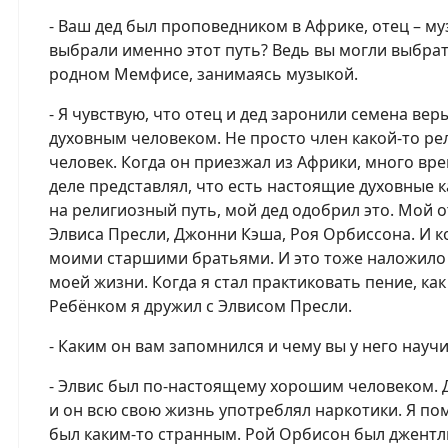
- Ваш дед был проповедником в Африке, отец – 
выбрали именно этот путь? Ведь вы могли выбрать
родном Мемфисе, занимаясь музыкой.
- Я чувствую, что отец и дед заронили семена вер
духовным человеком. Не просто член какой-то ре
человек. Когда он приезжал из Африки, много вр
деле представлял, что есть настоящие духовные к
на религиозный путь, мой дед одобрил это. Мой
Элвиса Пресли, Джонни Кэша, Роя Орбиссона. И к
моими старшими братьями. И это тоже наложило 
моей жизни. Когда я стал практиковать пение, ка
Ребёнком я дружил с Элвисом Пресли.
- Каким он вам запомнился и чему вы у него науч
- Элвис был по-настоящему хорошим человеком. 
и он всю свою жизнь употреблял наркотики. Я пом
был каким-то странным. Рой Орбисон был джентл