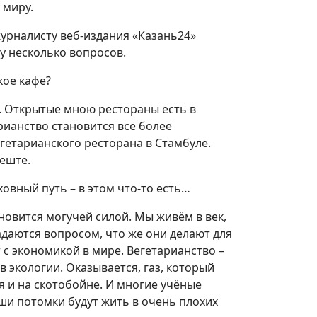
 миру.
урналисту веб-издания «Казань24»
му несколько вопросов.
кое кафе?
ду. Открытые мною рестораны есть в
арианство становится всё более
егетарианского ресторана в Стамбуле.
пеште.
ховный путь – в этом что-то есть…
новится могучей силой. Мы живём в век,
адаются вопросом, что же они делают для
 с экономикой в мире. Вегетарианство –
 экологии. Оказывается, газ, который
я и на скотобойне. И многие учёные
аши потомки будут жить в очень плохих