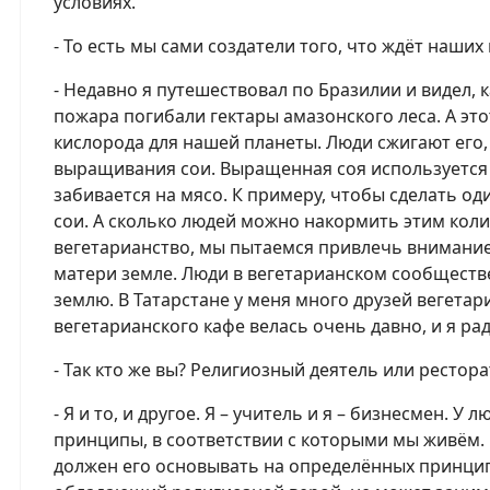
условиях.
- То есть мы сами создатели того, что ждёт наши
- Недавно я путешествовал по Бразилии и видел, 
пожара погибали гектары амазонского леса. А эт
кислорода для нашей планеты. Люди сжигают его
выращивания сои. Выращенная соя используется 
забивается на мясо. К примеру, чтобы сделать од
сои. А сколько людей можно накормить этим кол
вегетарианство, мы пытаемся привлечь внимание 
матери земле. Люди в вегетарианском сообществ
землю. В Татарстане у меня много друзей вегетар
вегетарианского кафе велась очень давно, и я рад
- Так кто же вы? Религиозный деятель или рестор
- Я и то, и другое. Я – учитель и я – бизнесмен. 
принципы, в соответствии с которыми мы живём. 
должен его основывать на определённых принципа