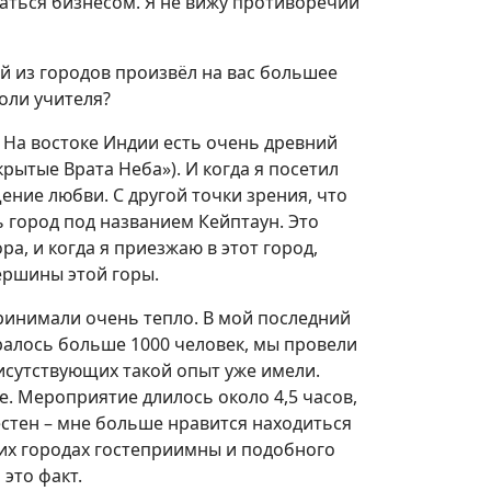
ться бизнесом. Я не вижу противоречий
ой из городов произвёл на вас большее
оли учителя?
я. На востоке Индии есть очень древний
крытые Врата Неба»). И когда я посетил
щение любви. С другой точки зрения, что
ь город под названием Кейптаун. Это
ра, и когда я приезжаю в этот город,
ершины этой горы.
ринимали очень тепло. В мой последний
ралось больше 1000 человек, мы провели
исутствующих такой опыт уже имели.
. Мероприятие длилось около 4,5 часов,
естен – мне больше нравится находиться
этих городах гостеприимны и подобного
это факт.