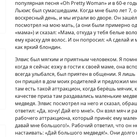
популярная песня «Oh Pretty Woman» и в 60-е год
Льюис был сумасшедшим. Когда мне было лет 7, о
воскресный день, и мы играли во дворе. Он зашёл
посмотрел на мою мать, (а они были примерно одн
«мама») и сказал: «Мама, откуда у тебя белые во
ему краску для волос. И он попросил: «А сделай и 
как яркий блондин.
Элвис был мягким и приятным человеком. Я помню
когда я сейчас езжу в гости к своей маме, она вс
всегда улыбался, был приятен в общении. Я лишь 
он пришёл в дом моих родителей и предложил мне
там есть такой аттракцион, когда берёшь мячик, 
качестве приза там раздавались маленькие медве
медведя. Элвис посмотрел на него и сказал, обра
ответил: «Да, хочу! Дай его мне!». Он взял мяч и 
рабочего аттракциона, который принёс ему малень
давай мне большого!». Рабочий ответил, что он н
настаивать: «Дай большого медведя!». Они долго 