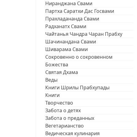
Ниранджана Свами
Партха Саратхи Дас Госвами
Прахладананда Свами
Радханатх Свами
Чайтанья Чандра Чаран Прабху
Шачинандана Свами
Шиварама Свами
Сокровенно о сокровенном
Божества
Святая Дхама
Веды
Книги Шрилы Прабхупады
Книги
Творчество
Забота о детях
Забота о преданных
Вегетарианство
Ведическая кулинария