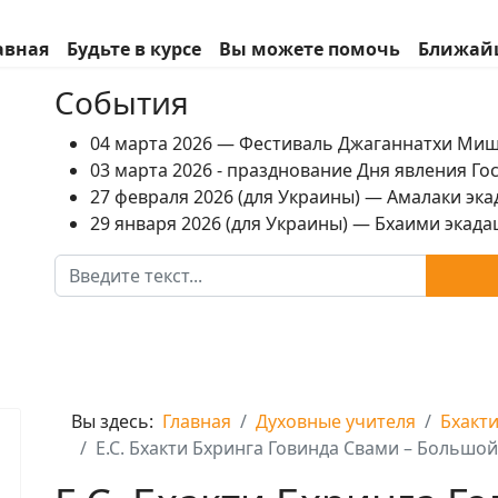
авная
Будьте в курсе
Вы можете помочь
Ближай
События
04 марта 2026 — Фестиваль Джаганнатхи Ми
03 марта 2026 - празднование Дня явления Г
27 февраля 2026 (для Украины) — Амалаки экад
29 января 2026 (для Украины) — Бхаими экадаш
Поиск
Вы здесь:
Главная
Духовные учителя
Бхакт
Е.С. Бхакти Бхринга Говинда Свами – Большо