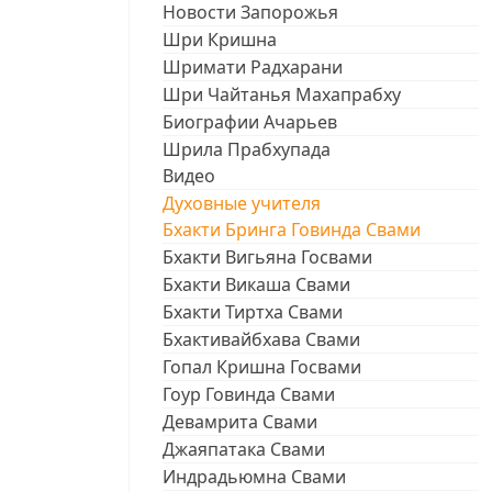
Новости Запорожья
Шри Кришна
Шримати Радхарани
Шри Чайтанья Махапрабху
Биографии Ачарьев
Шрила Прабхупада
Видео
Духовные учителя
Бхакти Бринга Говинда Свами
Бхакти Вигьяна Госвами
Бхакти Викаша Свами
Бхакти Тиртха Свами
Бхактивайбхава Свами
Гопал Кришна Госвами
Гоур Говинда Свами
Девамрита Свами
Джаяпатака Свами
Индрадьюмна Свами