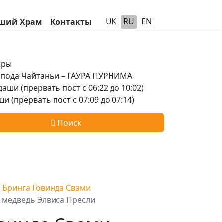
UK
RU
EN
ший Храм
Контакты
шры
оспода Чайтаньи – ГАУРА ПУРНИМА
аши (прервать пост с 06:22 до 10:02)
и (прервать пост с 07:09 до 07:14)
Поиск
и Бринга Говинда Свами
й медведь Элвиса Пресли