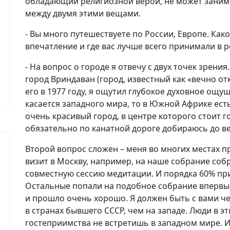
обладающий религиозной верой, не может занима
между двумя этими вещами.
- Вы много путешествуете по России, Европе. Как
впечатление и где вас лучше всего принимали в р
- На вопрос о городе я отвечу с двух точек зрени
город Вриндаван (город, известный как «вечно от
его в 1977 году, я ощутил глубокое духовное ощу
касается западного мира, то в Южной Африке ест
очень красивый город, в центре которого стоит го
обязательно по канатной дороге добираюсь до в
Второй вопрос сложен – меня во многих местах п
визит в Москву, например, на наше собрание соб
совместную сессию медитации. И порядка 60% пр
Остальные попали на подобное собрание впервые
и прошло очень хорошо. Я должен быть с вами ч
в странах бывшего СССР, чем на западе. Люди в 
гостеприимства не встретишь в западном мире. И 