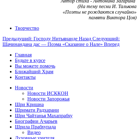
Автор стиха - Антонина Загарина
(На тему песни И. Талькова
«Поэты не рождаются случайно»
памяти Виктора Цоя)
Творчество
Предыдущий: Господу Нитьянанде
Назад
Следующий:
Шачинандана дас — Поэма «Сказание о Нале»
Вперед
Главная
Будьте в курсе
Вы можете помочь
Ближайший Храм
Контакты
Новости
Новости ИСККОН
Новости Запорожья
Шри Кришна
Шримати Радхарани
Шри Чайтанья Махапрабху
Биографии Ачарьев
Шрила Прабхупада
Видео
Духовные учителя