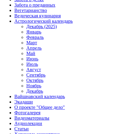
Забота о преданных
Вегетарианство
Ведическая кулинария
Астрологический календарь
Декабрь (2025)
Январь
Февраль
Март
Апрель
Май
Июнь
Июль
Август
Сентябрь
Октябрь
Ноябрь
Декабрь
Вайшнавский календарь
Экадаши
О проекте "Общее дело"
Фотогалерея
Видеоматериалы
Аудиолекции
Статьи