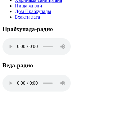
Харинама-санкиртана
Пища жизни
Дом Прабхупады
Бхакти лата
Прабхупада-радио
Веда-радио