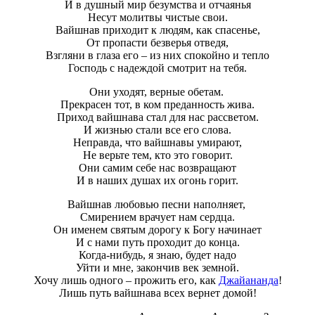
И в душный мир безумства и отчаянья
Несут молитвы чистые свои.
Вайшнав приходит к людям, как спасенье,
От пропасти безверья отведя,
Взгляни в глаза его – из них спокойно и тепло
Господь с надеждой смотрит на тебя.
Они уходят, верные обетам.
Прекрасен тот, в ком преданность жива.
Приход вайшнава стал для нас рассветом.
И жизнью стали все его слова.
Неправда, что вайшнавы умирают,
Не верьте тем, кто это говорит.
Они самим себе нас возвращают
И в наших душах их огонь горит.
Вайшнав любовью песни наполняет,
Смирением врачует нам сердца.
Он именем святым дорогу к Богу начинает
И с нами путь проходит до конца.
Когда-нибудь, я знаю, будет надо
Уйти и мне, закончив век земной.
Хочу лишь одного – прожить его, как
Джайананда
!
Лишь путь вайшнава всех вернет домой!