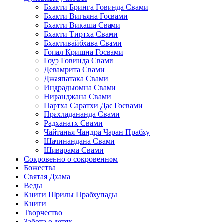
Бхакти Бринга Говинда Свами
Бхакти Вигьяна Госвами
Бхакти Викаша Свами
Бхакти Тиртха Свами
Бхактивайбхава Свами
Гопал Кришна Госвами
Гоур Говинда Свами
Девамрита Свами
Джаяпатака Свами
Индрадьюмна Свами
Ниранджана Свами
Партха Саратхи Дас Госвами
Прахладананда Свами
Радханатх Свами
Чайтанья Чандра Чаран Прабху
Шачинандана Свами
Шиварама Свами
Сокровенно о сокровенном
Божества
Святая Дхама
Веды
Книги Шрилы Прабхупады
Книги
Творчество
Забота о детях