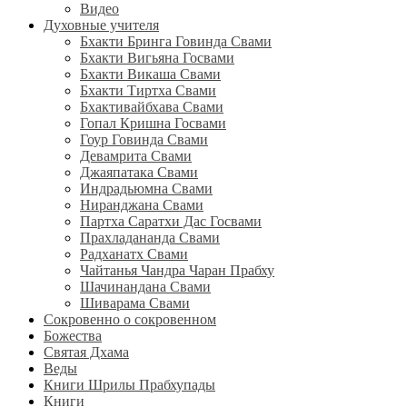
Видео
Духовные учителя
Бхакти Бринга Говинда Свами
Бхакти Вигьяна Госвами
Бхакти Викаша Свами
Бхакти Тиртха Свами
Бхактивайбхава Свами
Гопал Кришна Госвами
Гоур Говинда Свами
Девамрита Свами
Джаяпатака Свами
Индрадьюмна Свами
Ниранджана Свами
Партха Саратхи Дас Госвами
Прахладананда Свами
Радханатх Свами
Чайтанья Чандра Чаран Прабху
Шачинандана Свами
Шиварама Свами
Сокровенно о сокровенном
Божества
Святая Дхама
Веды
Книги Шрилы Прабхупады
Книги