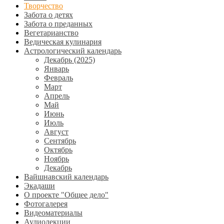
Творчество
Забота о детях
Забота о преданных
Вегетарианство
Ведическая кулинария
Астрологический календарь
Декабрь (2025)
Январь
Февраль
Март
Апрель
Май
Июнь
Июль
Август
Сентябрь
Октябрь
Ноябрь
Декабрь
Вайшнавский календарь
Экадаши
О проекте "Общее дело"
Фотогалерея
Видеоматериалы
Аудиолекции