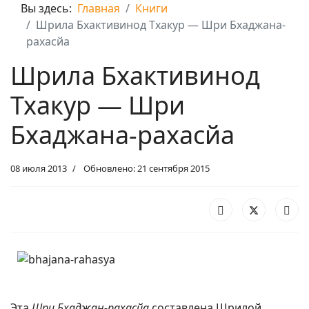
Вы здесь:
Главная
Книги
Шрила Бхактивинод Тхакур — Шри Бхаджана-
рахасйа
Шрила Бхактивинод
Тхакур — Шри
Бхаджана-рахасйа
08 июля 2013
Обновлено: 21 сентября 2015
Эта
Шри Бхаджан-рахасйа
составлена Шрилой