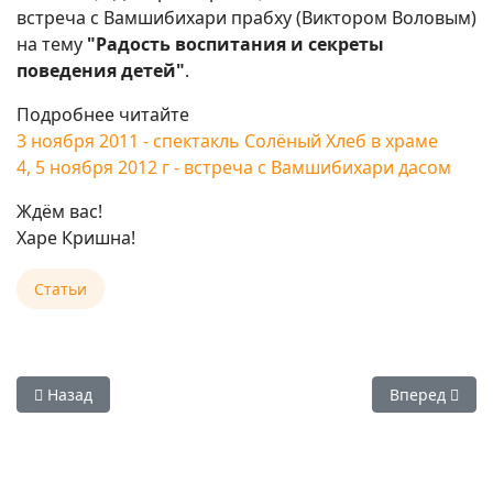
встреча с Вамшибихари прабху (Виктором Воловым)
на тему
"Радость воспитания и секреты
поведения детей"
.
Подробнее читайте
3 ноября 2011 - спектакль Солёный Хлеб в храме
4, 5 ноября 2012 г - встреча с Вамшибихари дасом
Ждём вас!
Харе Кришна!
Статьи
Предыдущий: Ведический леди-клуб
Следующий: 
Назад
Вперед