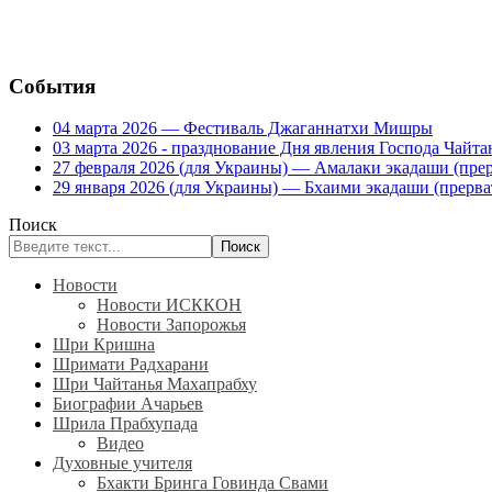
События
04 марта 2026 — Фестиваль Джаганнатхи Мишры
03 марта 2026 - празднование Дня явления Господа Ча
27 февраля 2026 (для Украины) — Амалаки экадаши (прерв
29 января 2026 (для Украины) — Бхаими экадаши (прервать
Поиск
Поиск
Новости
Новости ИСККОН
Новости Запорожья
Шри Кришна
Шримати Радхарани
Шри Чайтанья Махапрабху
Биографии Ачарьев
Шрила Прабхупада
Видео
Духовные учителя
Бхакти Бринга Говинда Свами