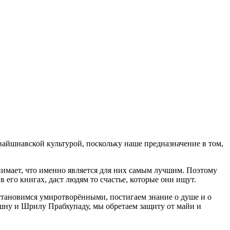
вайшнавской культурой, поскольку наше предназначение в том,
онимает, что именно является для них самым лучшим. Поэтому
 его книгах, даст людям то счастье, которые они ищут.
становимся умиротворёнными, постигаем знание о душе и о
ишну и Шрилу Прабхупаду, мы обретаем защиту от майи и