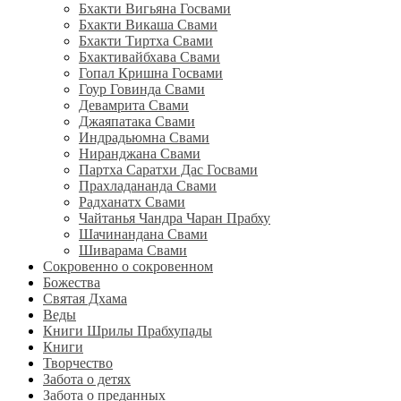
Бхакти Вигьяна Госвами
Бхакти Викаша Свами
Бхакти Тиртха Свами
Бхактивайбхава Свами
Гопал Кришна Госвами
Гоур Говинда Свами
Девамрита Свами
Джаяпатака Свами
Индрадьюмна Свами
Ниранджана Свами
Партха Саратхи Дас Госвами
Прахладананда Свами
Радханатх Свами
Чайтанья Чандра Чаран Прабху
Шачинандана Свами
Шиварама Свами
Сокровенно о сокровенном
Божества
Святая Дхама
Веды
Книги Шрилы Прабхупады
Книги
Творчество
Забота о детях
Забота о преданных