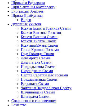
Шримати Радхарани
Шри Чайтанья Махапрабху
Биографии Ачарьев
Шрила Прабхупада
Видео
Духовные учителя
Бхакти Бринга Говинда Свами
Бхакти Вигьяна Госвами
Бхакти Викаша Свами
Бхакти Тиртха Свами
Бхактивайбхава Свами
Гопал Кришна Госвами
Гоур Говинда Свами
Девамрита Свами
Джаяпатака Свами
Индрадьюмна Свами
Ниранджана Свами
Партха Саратхи Дас Госвами
Прахладананда Свами
Радханатх Свами
Чайтанья Чандра Чаран Прабху
Шачинандана Свами
Шиварама Свами
Сокровенно о сокровенном
Божества