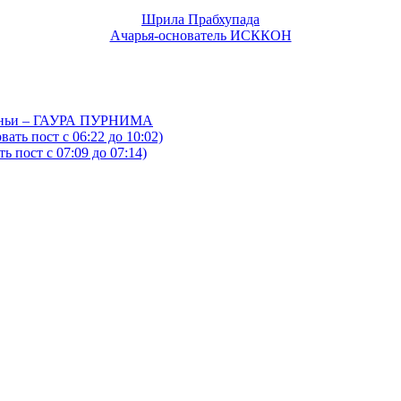
Шрила Прабхупада
Ачарья-основатель ИСККОН
йтаньи – ГАУРА ПУРНИМА
ать пост с 06:22 до 10:02)
 пост с 07:09 до 07:14)