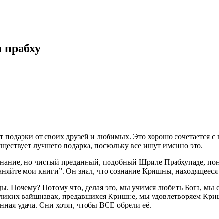
 прабху
 подарки от своих друзей и любимых. Это хорошо сочетается с 
ществует лучшего подарка, поскольку все ищут именно это.
то знание, но чистый преданный, подобный Шриле Прабхупаде, п
раняйте мои книги”. Он знал, что сознание Кришны, находящееся в
ы. Почему? Потому что, делая это, мы учимся любить Бога, мы 
 великих вайшнавах, предавшихся Кришне, мы удовлетворяем Кр
нная удача. Они хотят, чтобы ВСЕ обрели её.