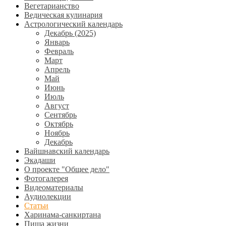
Вегетарианство
Ведическая кулинария
Астрологический календарь
Декабрь (2025)
Январь
Февраль
Март
Апрель
Май
Июнь
Июль
Август
Сентябрь
Октябрь
Ноябрь
Декабрь
Вайшнавский календарь
Экадаши
О проекте "Общее дело"
Фотогалерея
Видеоматериалы
Аудиолекции
Статьи
Харинама-санкиртана
Пища жизни