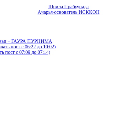
Шрила Прабхупада
Ачарья-основатель ИСККОН
йтаньи – ГАУРА ПУРНИМА
ать пост с 06:22 до 10:02)
 пост с 07:09 до 07:14)