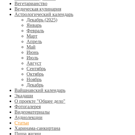
Вегетарианство
Ведическая кулинария
Астрологический календарь
Декабрь (2025)
Январь
Февраль
Март
Апрель
Май
Июнь
Июль
Август
Сентябрь
Октябрь
Ноябрь
Декабрь
Вайшнавский календарь
Экадаши
О проекте "Общее дело"
Фотогалерея
Видеоматериалы
Аудиолекции
Статьи
Харинама-санкиртана
Пища жизни