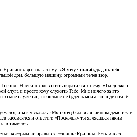
Нрисингхадев сказал ему: «Я хочу что-нибудь дать тебе.
большой дом, большую машину, огромный телевизор.
о Господь Нрисингхадев опять обратился к нему: «Ты должен
ой слуга и просто хочу служить Тебе. Мне ничего за это
то за мое служение, то больше не будешь моим господином. Я
умался, а затем сказал: «Мой отец был величайшим демоном и
адев рассмеялся и ответил: «Поскольку ты являешься таким
их потомков».
емьи, которым не нравится сознание Кришны. Есть много