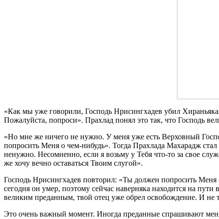
«Как мы уже говорили, Господь Нрисингхадев убил Хираньякаш
Пожалуйста, попроси». Прахлад понял это так, что Господь в
«Но мне же ничего не нужно. У меня уже есть Верховный Госпо
попросить Меня о чем-нибудь». Тогда Прахлада Махарадж стал п
ненужно. Несомненно, если я возьму у Тебя что-то за свое слу
же хочу вечно оставаться Твоим слугой».
Господь Нрисингхадев повторил: «Ты должен попросить Меня о
сегодня он умер, поэтому сейчас наверняка находится на пути 
великим преданным, твой отец уже обрел освобождение. И не т
Это очень важный момент. Иногда преданные спрашивают меня 