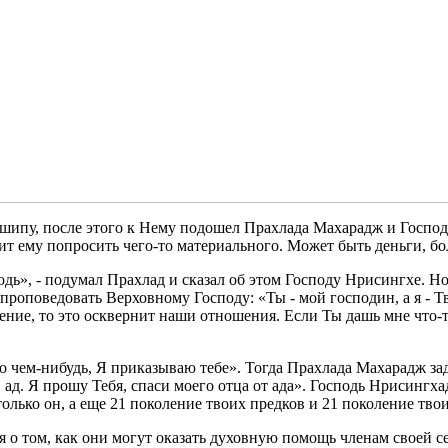
ипу, после этого к Нему подошел Прахлада Махарадж и Господь 
елит ему попросить чего-то материального. Может быть деньги, 
дь», - подумал Прахлад и сказал об этом Господу Нрисингхе. Н
роповедовать Верховному Господу: «Ты - мой господин, а я - Тв
жение, то это осквернит наши отношения. Если Ты дашь мне что-
 чем-нибудь, Я приказываю тебе». Тогда Прахлада Махарадж зад
в ад. Я прошу Тебя, спаси моего отца от ада». Господь Нрисингх
олько он, а еще 21 поколение твоих предков и 21 поколение тво
о том, как они могут оказать духовную помощь членам своей с