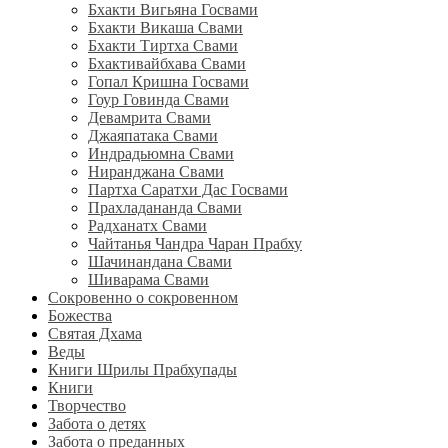
Бхакти Вигьяна Госвами
Бхакти Викаша Свами
Бхакти Тиртха Свами
Бхактивайбхава Свами
Гопал Кришна Госвами
Гоур Говинда Свами
Девамрита Свами
Джаяпатака Свами
Индрадьюмна Свами
Ниранджана Свами
Партха Саратхи Дас Госвами
Прахладананда Свами
Радханатх Свами
Чайтанья Чандра Чаран Прабху
Шачинандана Свами
Шиварама Свами
Сокровенно о сокровенном
Божества
Святая Дхама
Веды
Книги Шрилы Прабхупады
Книги
Творчество
Забота о детях
Забота о преданных