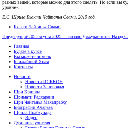
разных вещей, которые можно для этого сделать. Но если вы б
уровне».
Е.С. Шрила Бхакти Чайтанья Свами, 2015 год.
Бхакти Чайтанья Свами
Предыдущий: 05 августа 2025 — начало Джхулан-ятры
Назад
С
Главная
Будьте в курсе
Вы можете помочь
Ближайший Храм
Контакты
Новости
Новости ИСККОН
Новости Запорожья
Шри Кришна
Шримати Радхарани
Шри Чайтанья Махапрабху
Биографии Ачарьев
Шрила Прабхупада
Видео
Духовные учителя
Бхакти Бринга Говинда Свами