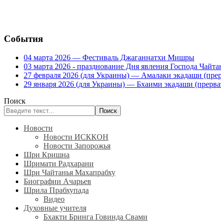
События
04 марта 2026 — Фестиваль Джаганнатхи Мишры
03 марта 2026 - празднование Дня явления Господа Ча
27 февраля 2026 (для Украины) — Амалаки экадаши (прерв
29 января 2026 (для Украины) — Бхаими экадаши (прервать
Поиск
Поиск
Новости
Новости ИСККОН
Новости Запорожья
Шри Кришна
Шримати Радхарани
Шри Чайтанья Махапрабху
Биографии Ачарьев
Шрила Прабхупада
Видео
Духовные учителя
Бхакти Бринга Говинда Свами