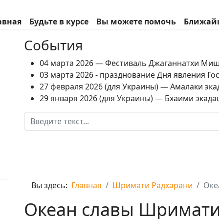
авная
Будьте в курсе
Вы можете помочь
Ближай
События
04 марта 2026 — Фестиваль Джаганнатхи Ми
03 марта 2026 - празднование Дня явления Г
27 февраля 2026 (для Украины) — Амалаки экад
29 января 2026 (для Украины) — Бхаими экадаш
Поиск
Type 2 or more characters for results.
Вы здесь:
Главная
Шримати Радхарани
Оке
Океан славы Шримати