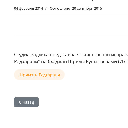
04 февраля 2014
Обновлено: 20 сентября 2015
Студия Радхика представляет качественно испра
Радхарани" на бхаджан Шрилы Рупы Госвами (Из С
Шримати Радхарани
Предыдущий: JAI RADHE RADHE — By Vinod Agarwal
Назад