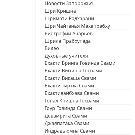
Новости Запорожья
Шри Кришна
Шримати Радхарани
Шри Чайтанья Махапрабху
Биографии Ачарьев
Шрила Прабхупада
Видео
Духовные учителя
Бхакти Бринга Говинда Свами
Бхакти Вигьяна Госвами
Бхакти Викаша Свами
Бхакти Тиртха Свами
Бхактивайбхава Свами
Гопал Кришна Госвами
Гоур Говинда Свами
Девамрита Свами
Джаяпатака Свами
Индрадьюмна Свами