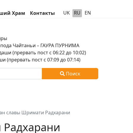
UK
RU
EN
ший Храм
Контакты
шры
оспода Чайтаньи – ГАУРА ПУРНИМА
аши (прервать пост с 06:22 до 10:02)
и (прервать пост с 07:09 до 07:14)
Поиск
ан славы Шримати Радхарани
 Радхарани