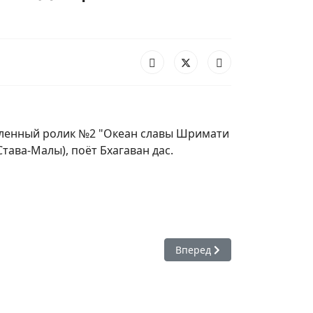
вленный ролик №2 "Океан славы Шримати
тава-Малы), поёт Бхагаван дас.
Следующий: Радхаштами —
Вперед