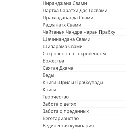
Ниранджана Свами
Партха Саратхи Дас Госвами
Прахладананда Свами
Радханатх Свами
Чайтанья Чандра Чаран Прабху
Шачинандана Свами
Шиварама Свами
Сокровенно о сокровенном
Божества
Святая Дхама
Веды
Книги Шрилы Прабхупады
Книги
Творчество
Забота о детях
Забота о преданных
Вегетарианство
Ведическая кулинария