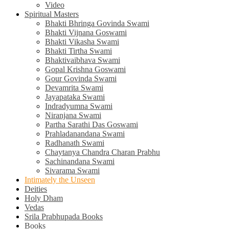
Video
Spiritual Masters
Bhakti Bhringa Govinda Swami
Bhakti Vijnana Goswami
Bhakti Vikasha Swami
Bhakti Tirtha Swami
Bhaktivaibhava Swami
Gopal Krishna Goswami
Gour Govinda Swami
Devamrita Swami
Jayapataka Swami
Indradyumna Swami
Niranjana Swami
Partha Sarathi Das Goswami
Prahladanandana Swami
Radhanath Swami
Chaytanya Chandra Charan Prabhu
Sachinandana Swami
Sivarama Swami
Intimately the Unseen
Deities
Holy Dham
Vedas
Srila Prabhupada Books
Books