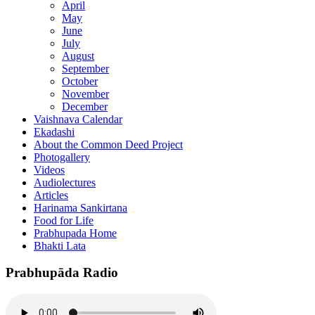
April
May
June
July
August
September
October
November
December
Vaishnava Calendar
Ekadashi
About the Common Deed Project
Photogallery
Videos
Audiolectures
Articles
Harinama Sankirtana
Food for Life
Prabhupada Home
Bhakti Lata
Prabhupāda Radio