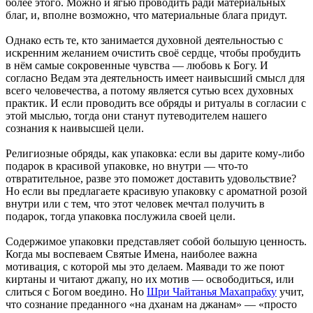
более этого. Можно и ягью проводить ради материальных
благ, и, вполне возможно, что материальные блага придут.
Однако есть те, кто занимается духовной деятельностью с
искренним желанием очистить своё сердце, чтобы пробудить
в нём самые сокровенные чувства — любовь к Богу. И
согласно Ведам эта деятельность имеет наивысший смысл для
всего человечества, а потому является сутью всех духовных
практик. И если проводить все обряды и ритуалы в согласии с
этой мыслью, тогда они станут путеводителем нашего
сознания к наивысшей цели.
Религиозные обряды, как упаковка: если вы дарите кому-либо
подарок в красивой упаковке, но внутри — что-то
отвратительное, разве это поможет доставить удовольствие?
Но если вы предлагаете красивую упаковку с ароматной розой
внутри или с тем, что этот человек мечтал получить в
подарок, тогда упаковка послужила своей цели.
Содержимое упаковки представляет собой большую ценность.
Когда мы воспеваем Святые Имена, наиболее важна
мотивация, с которой мы это делаем. Маявади то же поют
киртаны и читают джапу, но их мотив — освободиться, или
слиться с Богом воедино. Но
Шри Чайтанья Махапрабху
учит,
что сознание преданного «на дханам на джанам» — «просто