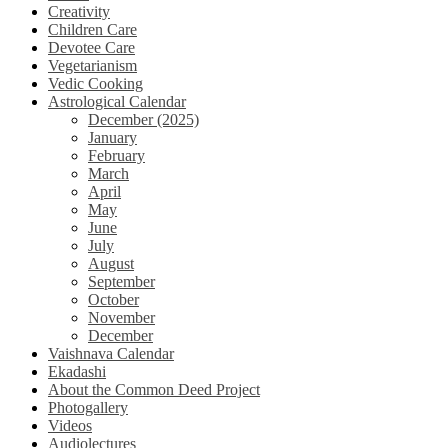
Creativity
Children Care
Devotee Care
Vegetarianism
Vedic Cooking
Astrological Calendar
December (2025)
January
February
March
April
May
June
July
August
September
October
November
December
Vaishnava Calendar
Ekadashi
About the Common Deed Project
Photogallery
Videos
Audiolectures