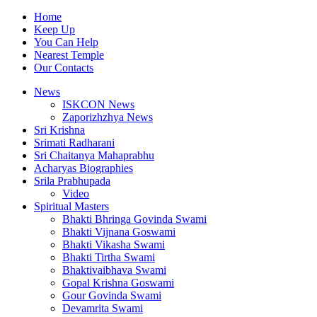
Home
Keep Up
You Can Help
Nearest Temple
Our Contacts
News
ISKCON News
Zaporizhzhya News
Sri Krishna
Srimati Radharani
Sri Chaitanya Mahaprabhu
Acharyas Biographies
Srila Prabhupada
Video
Spiritual Masters
Bhakti Bhringa Govinda Swami
Bhakti Vijnana Goswami
Bhakti Vikasha Swami
Bhakti Tirtha Swami
Bhaktivaibhava Swami
Gopal Krishna Goswami
Gour Govinda Swami
Devamrita Swami