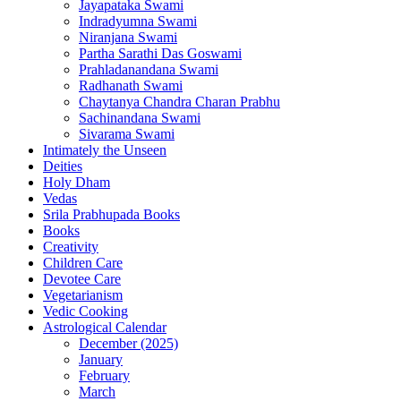
Jayapataka Swami
Indradyumna Swami
Niranjana Swami
Partha Sarathi Das Goswami
Prahladanandana Swami
Radhanath Swami
Chaytanya Chandra Charan Prabhu
Sachinandana Swami
Sivarama Swami
Intimately the Unseen
Deities
Holy Dham
Vedas
Srila Prabhupada Books
Books
Creativity
Children Care
Devotee Care
Vegetarianism
Vedic Cooking
Astrological Calendar
December (2025)
January
February
March