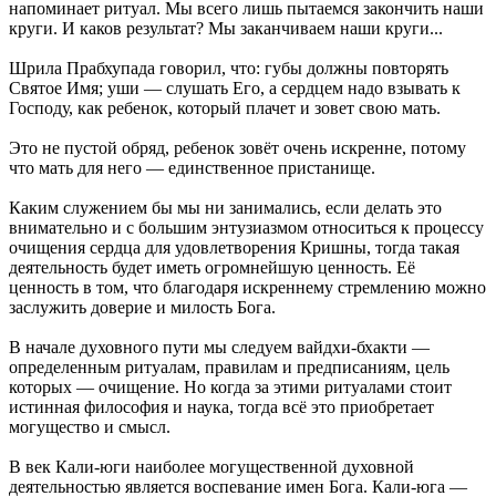
напоминает ритуал. Мы всего лишь пытаемся закончить наши
круги. И каков результат? Мы заканчиваем наши круги...
Шрила Прабхупада говорил, что: губы должны повторять
Святое Имя; уши — слушать Его, а сердцем надо взывать к
Господу, как ребенок, который плачет и зовет свою мать.
Это не пустой обряд, ребенок зовёт очень искренне, потому
что мать для него — единственное пристанище.
Каким служением бы мы ни занимались, если делать это
внимательно и с большим энтузиазмом относиться к процессу
очищения сердца для удовлетворения Кришны, тогда такая
деятельность будет иметь огромнейшую ценность. Её
ценность в том, что благодаря искреннему стремлению можно
заслужить доверие и милость Бога.
В начале духовного пути мы следуем вайдхи-бхакти —
определенным ритуалам, правилам и предписаниям, цель
которых — очищение. Но когда за этими ритуалами стоит
истинная философия и наука, тогда всё это приобретает
могущество и смысл.
В век Кали-юги наиболее могущественной духовной
деятельностью является воспевание имен Бога. Кали-юга —