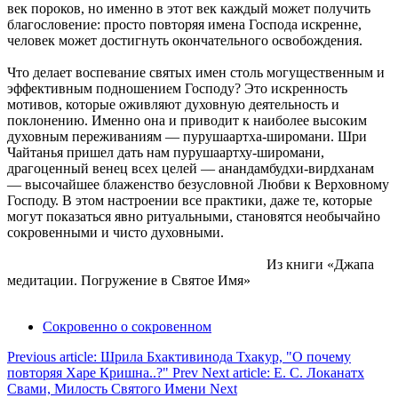
век пороков, но именно в этот век каждый может получить
благословение: просто повторяя имена Господа искренне,
человек может достигнуть окончательного освобождения.
Что делает воспевание святых имен столь могущественным и
эффективным подношением Господу? Это искренность
мотивов, которые оживляют духовную деятельность и
поклонению. Именно она и приводит к наиболее высоким
духовным переживаниям — пурушаартха-широмани. Шри
Чайтанья пришел дать нам пурушаартху-широмани,
драгоценный венец всех целей — анандамбудхи-вирдханам
— высочайшее блаженство безусловной Любви к Верховному
Господу. В этом настроении все практики, даже те, которые
могут показаться явно ритуальными, становятся необычайно
сокровенными и чисто духовными.
Из книги «Джапа
медитации. Погружение в Святое Имя»
Сокровенно о сокровенном
Previous article: Шрила Бхактивинода Тхакур, "О почему
повторяя Харе Кришна..?"
Prev
Next article: Е. С. Локанатх
Свами, Милость Святого Имени
Next