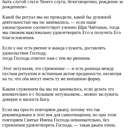
быть слугой слуги Твоего слуги, безоговорочно, рождение за
рождением».
Какой бы ритуал мы ни проводили, какой бы духовной
деятельностью мы ни занимались, — если наше
умонастроение соответствует учению Шри Чайтаньи, тогда
мы сможем максимально удовлетворить Его и получить Его
благословления.
Если у нас есть рвение и жажда служить, доставлять
удовольствие Господу,
тогда Господь ответит нам с тем же рвением.
Этот энтузиазм, это стремление — и есть разница между
пустым ритуалом и истинным актом преданности, несмотря
на то, что оба могут иметь ту же внешнюю форму.
Каким служением бы мы ни занимались, если делать это
внимательно и с большим энтузиазмом... можно заслужить
доверие и милость Бога.
Если мы просто повторяем джапу, потому что так
рекомендовано в этот век для самоочищения, но при этом
повторяем Святые Имена Господа невнимательно, без
стремления удовлетворить Господа, — такая джапа очень