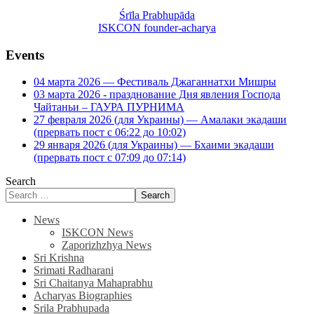
Śrīla Prabhupāda
ISKCON founder-acharya
Events
04 марта 2026 — Фестиваль Джаганнатхи Мишры
03 марта 2026 - празднование Дня явления Господа
Чайтаньи – ГАУРА ПУРНИМА
27 февраля 2026 (для Украины) — Амалаки экадаши
(прервать пост с 06:22 до 10:02)
29 января 2026 (для Украины) — Бхаими экадаши
(прервать пост с 07:09 до 07:14)
Search
Search
News
ISKCON News
Zaporizhzhya News
Sri Krishna
Srimati Radharani
Sri Chaitanya Mahaprabhu
Acharyas Biographies
Srila Prabhupada