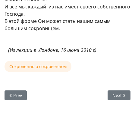
И все мы, каждый из нас имеет своего собственного
Господа.
В этой форме Он может стать нашим самым
большим сокровищем.
(Из лекции в Лондоне, 16 июня 2010 г)
Сокровенно о сокровенном
Previous article: Е. С. Радханатх Свами, О повторении Свят
Next artic
Prev
Next