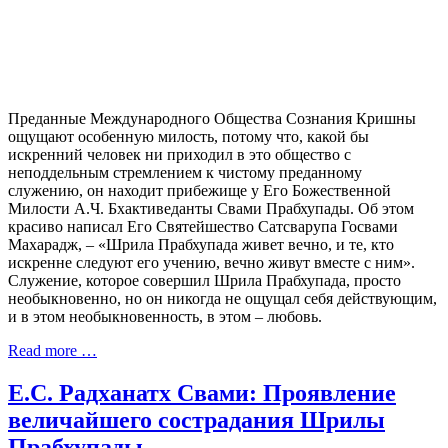
Преданные Международного Общества Сознания Кришны
ощущают особенную милость, потому что, какой бы
искренний человек ни приходил в это общество с
неподдельным стремлением к чистому преданному
служению, он находит прибежище у Его Божественной
Милости А.Ч. Бхактиведанты Свами Прабхупады. Об этом
красиво написал Его Святейшество Сатсварупа Госвами
Махарадж, – «Шрила Прабхупада живет вечно, и те, кто
искренне следуют его учению, вечно живут вместе с ним».
Служение, которое совершил Шрила Прабхупада, просто
необыкновенно, но он никогда не ощущал себя действующим,
и в этом необыкновенность, в этом – любовь.
Read more …
Е.С. Радханатх Свами: Проявление
величайшего сострадания Шрилы
Прабхупады