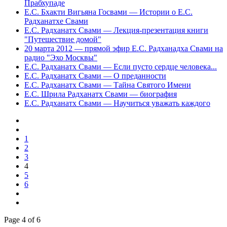
Прабхупаде
Е.С. Бхакти Вигьяна Госвами — Истории о Е.С.
Радханатхе Свами
Е.С. Радханатх Свами — Лекция-презентация книги
"Путешествие домой"
20 марта 2012 — прямой эфир Е.С. Радханадха Свами на
радио "Эхо Москвы"
Е.С. Радханатх Свами — Если пусто сердце человека...
Е.С. Радханатх Свами — О преданности
Е.С. Радханатх Свами — Тайна Святого Имени
Е.С. Шрила Радханатх Свами — биография
Е.С. Радханатх Свами — Научиться уважать каждого
1
2
3
4
5
6
Page 4 of 6