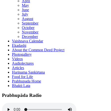
April
May
June
July
August
September
October
November
December
Vaishnava Calendar
Ekadashi
About the Common Deed Project
Photogallery
Videos
Audiolectures
Articles
Harinama Sankirtana
Food for Life
Prabhupada Home
Bhakti Lata
Prabhupāda Radio