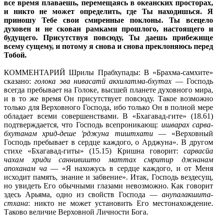
все время плаваешь, перемещаясь в океанских просторах,
и никто не может определить, где Ты находишься. Я
приношу Тебе свои смиренные поклоны. Ты всецело
духовен и не скован рамками прошлого, настоящего и
будущего. Присутствуя повсюду, Ты даешь прибежище
всему сущему, и потому я снова и снова преклоняюсь перед
Тобой.
КОММЕНТАРИЙ Шрилы Прабхупады: В «Брахма-самхите»
сказано:
голока эва нивасатй акхилатма-бхутах
— Господь
всегда пребывает на Голоке, высшей планете духовного мира,
и в то же время Он присутствует повсюду. Такое возможно
только для Верховного Господа, ибо только Он в полной мере
обладает всеми совершенствами. В «Бхагавад-гите» (18.61)
подтверждается, что Господь всепроникающ:
ишварах сарва-
бхутанам хрид-деше 'рджуна тиштхати
— «Верховный
Господь пребывает в сердце каждого, о Арджуна». В другом
стихе «Бхагавад-гиты» (15.15) Кришна говорит:
сарвасйа
чахам хриди саннивишто маттах смритир джнанам
апоханам ча
— «Я нахожусь в сердце каждого, и от Меня
исходит память, знание и забвение». Итак, Господь вездесущ,
но увидеть Его обычными глазами невозможно. Как говорит
здесь Арьяма, одно из свойств Господа —
анупалакшита-
стхана
: никто не может установить Его местонахождение.
Таково величие Верховной Личности Бога.