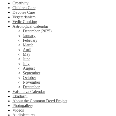
Creativity
Children Care
Devotee Care
Vegetarianism
Vedic Cooking
Astrological Calendar
December (2025)
January
February
March
April
May
June
July
August
September
October
November
December
Vaishnava Calendar
Ekadashi
About the Common Deed Project
Photogallery
Videos
Audiolectures