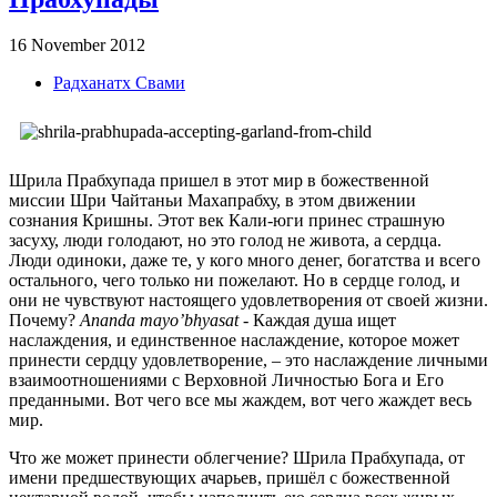
16 November 2012
Радханатх Свами
Шрила Прабхупада пришел в этот мир в божественной
миссии Шри Чайтаньи Махапрабху, в этом движении
сознания Кришны. Этот век Кали-юги принес страшную
засуху, люди голодают, но это голод не живота, а сердца.
Люди одиноки, даже те, у кого много денег, богатства и всего
остального, чего только ни пожелают. Но в сердце голод, и
они не чувствуют настоящего удовлетворения от своей жизни.
Почему?
Ananda mayo’bhyasat
- Каждая душа ищет
наслаждения, и единственное наслаждение, которое может
принести сердцу удовлетворение, – это наслаждение личными
взаимоотношениями с Верховной Личностью Бога и Его
преданными. Вот чего все мы жаждем, вот чего жаждет весь
мир.
Что же может принести облегчение? Шрила Прабхупада, от
имени предшествующих ачарьев, пришёл с божественной