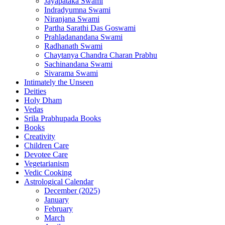
Jayapataka Swami
Indradyumna Swami
Niranjana Swami
Partha Sarathi Das Goswami
Prahladanandana Swami
Radhanath Swami
Chaytanya Chandra Charan Prabhu
Sachinandana Swami
Sivarama Swami
Intimately the Unseen
Deities
Holy Dham
Vedas
Srila Prabhupada Books
Books
Creativity
Children Care
Devotee Care
Vegetarianism
Vedic Cooking
Astrological Calendar
December (2025)
January
February
March