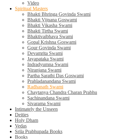
Video
Spiritual Masters
Bhakti Bhringa Govinda Swami
Bhakti Vijnana Goswami
Bhakti Vikasha Swami
Bhakti Tirtha Swami
Bhaktivaibhava Swami
Gopal Krishna Goswami
Gour Govinda Swami
Devamrita Swami
Jayapataka Swami
Indradyumna Swami
Niranjana Swami
Partha Sarathi Das Goswami
Prahladanandana Swami
Radhanath Swami
Chaytanya Chandra Charan Prabhu
Sachinandana Swami
Sivarama Swami
Intimately the Unseen
Deities
Holy Dham
Vedas
Srila Prabhupada Books
Books