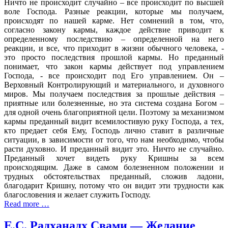
Ничто не происходит случайно – все происходит по высшей
воле Господа. Разные реакции, которые мы получаем,
происходят по нашей карме. Нет сомнений в том, что,
согласно закону кармы, каждое действие приводит к
определенному последствию – определенной на него
реакции, и все, что приходит в жизни обычного человека, -
это просто последствия прошлой кармы. Но преданный
понимает, что закон кармы действует под управлением
Господа, - все происходит под Его управлением. Он –
Верховный Контролирующий и материального, и духовного
миров. Мы получаем последствия за прошлые действия –
приятные или болезненные, но эта система создана Богом –
для одной очень благоприятной цели. Поэтому за механизмом
кармы преданный видит всемилостивую руку Господа, а тех,
кто предает себя Ему, Господь лично ставит в различные
ситуации, в зависимости от того, что нам необходимо, чтобы
расти духовно. И преданный видит это. Ничто не случайно.
Преданный хочет видеть руку Кришны за всем
происходящим. Даже в самом болезненном положении и
трудных обстоятельствах преданный, сложив ладони,
благодарит Кришну, потому что он видит эти трудности как
благословения и желает служить Господу.
Read more …
Е.С. Радханадх Свами — Желание