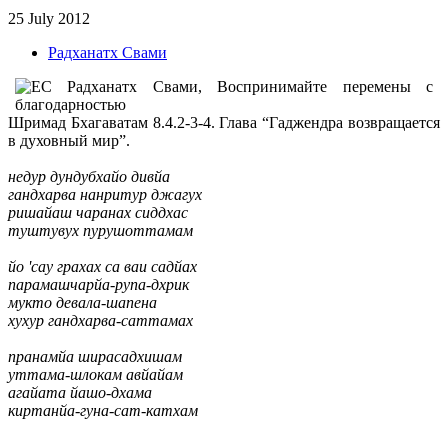
25 July 2012
Радханатх Свами
Шримад Бхагаватам 8.4.2-3-4. Глава “Гаджендра возвращается
в духовный мир”.
недур дундубхайо дивйа
гандхарва нанритур джагух
ришайаш чаранах сиддхас
туштувух пурушоттамам
йо 'сау грахах са ваи садйах
парамашчарйа-рупа-дхрик
мукто девала-шапена
хухур гандхарва-саттамах
пранамйа ширасадхишам
уттама-шлокам авйайам
агайата йашо-дхама
киртанйа-гуна-сат-катхам