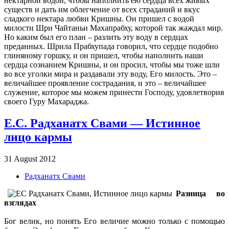
нектарной водой, чтобы наполнить ею сердца всех живых
существ и дать им облегчение от всех страданий и вкус
сладкого нектара любви Кришны. Он пришел с водой
милости Шри Чайтаньи Махапрабху, которой так жаждал мир.
Но каким был его план – разлить эту воду в сердцах
преданных. Шрила Прабхупада говорил, что сердце подобно
глиняному горшку, и он пришел, чтобы наполнить наши
сердца сознанием Кришны, и он просил, чтобы мы тоже шли
во все уголки мира и раздавали эту воду, Его милость. Это –
величайшее проявление сострадания, и это – величайшее
служение, которое мы можем принести Господу, удовлетворив
своего Гуру Махараджа.
Е.С. Радханатх Свами — Истинное
лицо кармы
31 August 2012
Радханатх Свами
Разница во
взглядах
Бог велик, но понять Его величие можно только с помощью