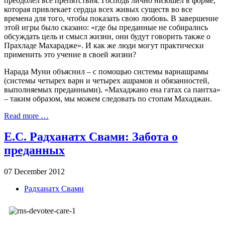
преодолел все препятствия. Господь лично низошел в форме,
которая привлекает сердца всех живых существ во все
времена для того, чтобы показать свою любовь. В завершение
этой игры было сказано: «где бы преданные не собирались
обсуждать цель и смысл жизни, они будут говорить также о
Прахладе Махарадже». И как же люди могут практически
применить это учение в своей жизни?
Нарада Муни объяснил – с помощью системы варнашрамы
(системы четырех варн и четырех ашрамов и обязанностей,
выполняемых преданными). «Махаджано ена гатах са пантха»
– таким образом, мы можем следовать по стопам Махаджан.
Read more …
Е.С. Радханатх Свами: Забота о
преданных
07 December 2012
Радханатх Свами