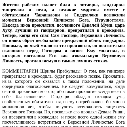
Жители райских планет били в литавры, гандхарвы
танцевали и пели, а великие мудрецы вместе с
обитателями Чараналоки и Сиддхалоки возносили
молитвы Верховной Личности Бога, Пурушоттаме.
Некогда из-за проклятия, посланного Девалой Муни, царь
Хуху, лучший из гандхарвов, превратился в крокодила.
Теперь, когда его спас Сам Господь, Верховная Личность,
он вновь обрел необычайно прекрасный облик гандхарва.
Понимая, по чьей милости это произошло, он почтительно
склонился перед Господом и вознес Ему молитвы, в
которых восславил Его как изначальную Верховную
Личность, прославляемую в самых лучших стихах.
КОММЕНТАРИЙ Шрилы Прабхупады: О том, как гандхарв
превратился в крокодила, будет рассказано позже. Проклятие,
из-за которого он оказался в таком положении, на деле
обернулось благословением. Не следует возмущаться, когда
святой проклинает кого-то, ибо такое проклятие всегда несет в
себе благословение. Гандхарв обладал складом ума,
свойственным обитателю рая, и ему потребовалось бы много
миллионов лет, чтобы получить возможность лицезреть
Верховного Господа. Но, поскольку его проклял Девала Риши,
он превратился в крокодила, и после всего одной жизни ему
посчастливилось встретиться с Верховной Личностью Бога