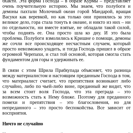
бхакти. Эта форма Господа – в образе Курмы – представляет
очень поучительную историю. Мы знаем, что полубоги и
демоны пахтали Молочный океан горой Мандарой, вращая
Васуки как веревкой, но как только они принялись за это
великое дело, гора стала тонуть в океане, и никто из них – ни
по отдельности, ни вместе взятые, не обладали такой силой,
чтобы поднять ее. Она просто шла ко дну. И это была
проблема. Полубоги взмолились к Кришне о помощи, демоны
же сочли все происходящее несчастным случаем, который
просто невозможно уладить, и тогда Господь пришел в образе
огромной Черепахи, и стал той основой, которая смогла стать
фундаментом для горы и удерживать ее.
В связи с этим Шрила Прабхупада объясняет, что разница
между материалистом и настоящим преданным Господа в том,
что материалист считает, что препятствия возникают либо
случайно, либо по чьей-либо вине, преданный же видит, что
за всем стоит воля Господа, что эта преграда – это
возможность стать к Нему ближе. Поэтому для преданного
помехи и препятствия – это благословения, но для
непреданного – это просто беспокойства. Все зависит от
восприятия.
Ничто не случайно