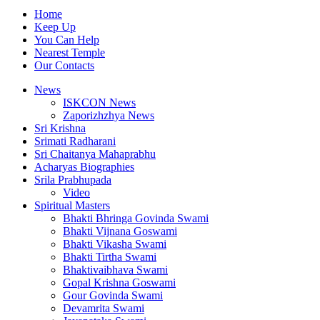
Home
Keep Up
You Can Help
Nearest Temple
Our Contacts
News
ISKCON News
Zaporizhzhya News
Sri Krishna
Srimati Radharani
Sri Chaitanya Mahaprabhu
Acharyas Biographies
Srila Prabhupada
Video
Spiritual Masters
Bhakti Bhringa Govinda Swami
Bhakti Vijnana Goswami
Bhakti Vikasha Swami
Bhakti Tirtha Swami
Bhaktivaibhava Swami
Gopal Krishna Goswami
Gour Govinda Swami
Devamrita Swami