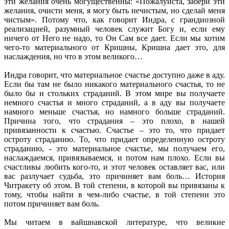
эти желания очень могущественны: «Пожалуйста, забери эти
желания, очисти меня, я могу быть нечистым, но сделай меня
чистым». Потому что, как говорит Индра, с грандиозной
реализацией, разумный человек служит Богу и, если ему
ничего от Него не надо, то Он Сам все дает. Если мы хотим
чего-то материального от Кришны, Кришна дает это, для
наслаждения, но что в этом великого…
Индра говорит, что материальное счастье доступно даже в аду.
Если бы там не было никакого материального счастья, то не
было бы и стольких страданий. В этом мире вы получаете
немного счастья и много страданий, а в аду вы получаете
намного меньше счастья, но намного больше страданий.
Причина того, что страдания – это плохо, в нашей
привязанности к счастью. Счастье – это то, что придает
остроту страданию. То, что придает определенную остроту
страданию, - это материальное счастье, мы получаем его,
наслаждаемся, привязываемся, и потом нам плохо. Если вы
счастливы любить кого-то, и этот человек оставляет вас, или
вас разлучает судьба, это причиняет вам боль… История
Читракету об этом. В той степени, в которой вы привязаны к
тому, чтобы найти в чем-либо счастье, в той степени это
потом причиняет вам боль.
Мы читаем в вайшнавской литературе, что великие