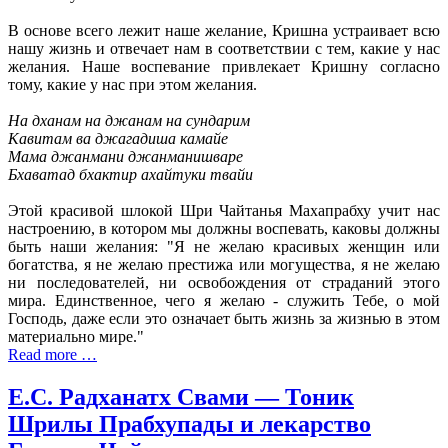
В основе всего лежит наше желание, Кришна устраивает всю
нашу жизнь и отвечает нам в соответствии с тем, какие у нас
желания. Наше воспевание привлекает Кришну согласно
тому, какие у нас при этом желания.
На дханам на джанам на сундарим
Кавитам ва джагадиша камайе
Мама джанмани джанманишваре
Бхаватад бхактир ахайтуки твайи
Этой красивой шлокой Шри Чайтанья Махапрабху учит нас
настроению, в котором мы должны воспевать, каковы должны
быть наши желания: "Я не желаю красивых женщин или
богатства, я не желаю престижа или могущества, я не желаю
ни последователей, ни освобождения от страданий этого
мира. Единственное, чего я желаю - служить Тебе, о мой
Господь, даже если это означает быть жизнь за жизнью в этом
материально мире."
Read more …
Е.С. Радханатх Свами — Тоник
Шрилы Прабхупады и лекарство