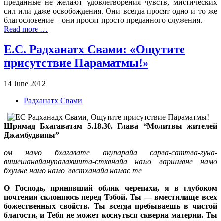
преданные не желают удовлетворения чувств, мистических
сил или даже освобождения. Они всегда просят одно и то же
благословение – они просят просто преданного служения.
Read more …
Е.С. Радханатх Свами: «Ощутите
присутствие Параматмы!»
14 June 2012
Радханатх Свами
Шримад Бхагаватам 5.18.30. Глава “Молитвы жителей
Джамбудвипы”
ом намо бхагавате акупарайа сарва-саттва-гуна-
вишешанайанупалакшита-стханайа намо варшмане намо
бхумне намо намо 'вастханайа намас те
О Господь, принявший облик черепахи, я в глубоком
почтении склоняюсь перед Тобой. Ты — вместилище всех
божественных свойств. Ты всегда пребываешь в чистой
благости, и Тебя не может коснуться скверна материи. Ты