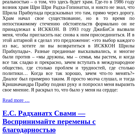
реальностью – о том, что здесь будет храм. Где-то в 1986 году
возник храм Шри Шри Радха-Гопинатхи, и никто не знал, что
Шрила Прабхупада предсказывал это там, прямо через дорогу.
Храм начал свое существование, но в то время по
непостижимому стечению обстоятельств формально он не
принадлежал к ИСККОН. В 1993 году ДжиБиСи вызвали
меня, чтобы пригласить нас снова к ним присоединиться. И в
этой алтарной я сделал это предложение: «это выбор каждого
из вас, хотите ли вы возвратиться в ИСККОН Шрилы
Прабхупады». Разные преданные высказывались, и многие
были против – «мы дружны, мы – семья, мы растем, и когда
все так сладко и прекрасно, зачем вступать в международное
общество, где столько проблем и трудностей, где столько
политики… Когда все так хорошо, зачем что-то менять?»
Диалог был примерно таким. Я просто молча слушал, и тогда
Кришначандра Прабху поднял руку и попросил меня выразить
свое мнение. Я раскрыл то, что было у меня на сердце:
Read more …
Е.С. Радханатх Свами —
Воспринимайте перемены с
благодарностью