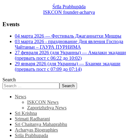
Śrīla Prabhupāda
ISKCON founder-acharya
Events
04 марта 2026 — Фестиваль Джаганнатхи Мишры
03 марта 2026 - празднование Дня явления Господа
Чайтаньи – ГАУРА ПУРНИМА
27 февраля 2026 (для Украины) — Амалаки экадаши
(прервать пост с 06:22 до 10:02)
29 января 2026 (для Украины) — Бхаими экадаши
(прервать пост с 07:09 до 07:14)
Search
Search
News
ISKCON News
Zaporizhzhya News
Sri Krishna
Srimati Radharani
Sri Chaitanya Mahaprabhu
Acharyas Biographies
Srila Prabhupada