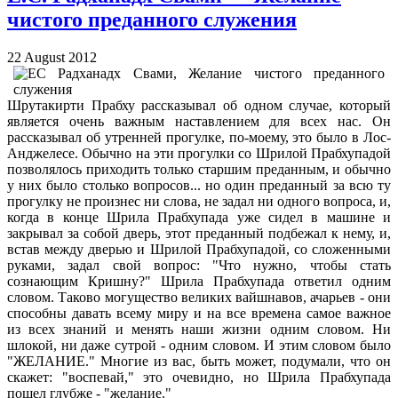
чистого преданного служения
22 August 2012
Шрутакирти Прабху рассказывал об одном случае, который
является очень важным наставлением для всех нас. Он
рассказывал об утренней прогулке, по-моему, это было в Лос-
Анджелесе. Обычно на эти прогулки со Шрилой Прабхупадой
позволялось приходить только старшим преданным, и обычно
у них было столько вопросов... но один преданный за всю ту
прогулку не произнес ни слова, не задал ни одного вопроса, и,
когда в конце Шрила Прабхупада уже сидел в машине и
закрывал за собой дверь, этот преданный подбежал к нему, и,
встав между дверью и Шрилой Прабхупадой, со сложенными
руками, задал свой вопрос: "Что нужно, чтобы стать
сознающим Кришну?" Шрила Прабхупада ответил одним
словом. Таково могущество великих вайшнавов, ачарьев - они
способны давать всему миру и на все времена самое важное
из всех знаний и менять наши жизни одним словом. Ни
шлокой, ни даже сутрой - одним словом. И этим словом было
"ЖЕЛАНИЕ." Многие из вас, быть может, подумали, что он
скажет: "воспевай," это очевидно, но Шрила Прабхупада
пошел глубже - "желание."