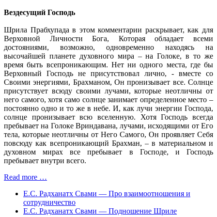
Вездесущий Господь
Шрила Прабхупада в этом комментарии раскрывает, как для
Верховной Личности Бога, Которая обладает всеми
достояниями, возможно, одновременно находясь на
высочайшей планете духовного мира – на Голоке, в то же
время быть всепроникающим. Нет ни одного места, где бы
Верховный Господь не присутствовал лично, - вместе со
Своими энергиями, Брахманом, Он пронизывает все. Солнце
присутствует всюду своими лучами, которые неотличны от
него самого, хотя само солнце занимает определенное место –
постоянно одно и то же в небе. И, как лучи энергии Господа,
солнце пронизывает всю вселенную. Хотя Господь всегда
пребывает на Голоке Вриндавана, лучами, исходящими от Его
тела, которые неотличны от Него Самого, Он проявляет Себя
повсюду как всепроникающий Брахман, – в материальном и
духовном мирах все пребывает в Господе, и Господь
пребывает внутри всего.
Read more …
Е.С. Радханатх Свами — Про взаимоотношения и
сотрудничество
Е.С. Радханатх Свами — Подношение Шриле