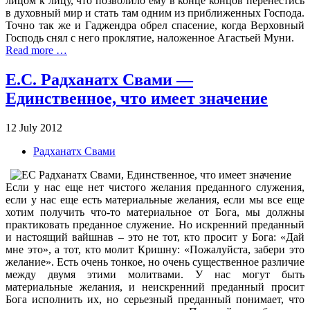
лицом к лицу, что позволило ему в конце концов перенестись
в духовный мир и стать там одним из приближенных Господа.
Точно так же и Гаджендра обрел спасение, когда Верховный
Господь снял с него проклятие, наложенное Агастьей Муни.
Read more …
Е.С. Радханатх Свами —
Единственное, что имеет значение
12 July 2012
Радханатх Свами
Если у нас еще нет чистого желания преданного служения,
если у нас еще есть материальные желания, если мы все еще
хотим получить что-то материальное от Бога, мы должны
практиковать преданное служение. Но искренний преданный
и настоящий вайшнав – это не тот, кто просит у Бога: «Дай
мне это», а тот, кто молит Кришну: «Пожалуйста, забери это
желание». Есть очень тонкое, но очень существенное различие
между двумя этими молитвами. У нас могут быть
материальные желания, и неискренний преданный просит
Бога исполнить их, но серьезный преданный понимает, что