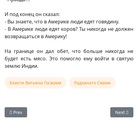
И под конец он сказал:
- Вы знаете, что в Америке люди едят говядину.
- В Америке люди едят коров? Ты никогда не должен
возвращаться в Америку!
На границе он дал обет, что больше никогда не
будет есть мясо. Это помогло ему войти в святую
землю Индии.
Бхакти Вигьяна Госвами
Радханатх Свами
Previous article: Е.С. Радханатх Свами — Подношение Шри
Next artic
Prev
Next